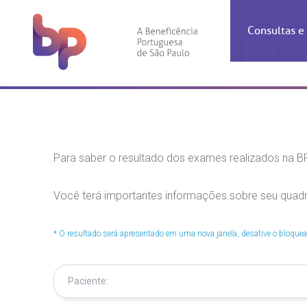
Consultas 
Inf
Con
Espec
Inst
Co
Hospit
Ho
Agendam
Área do
Achados
Centro 
OUVID
Check-i
Certific
Aliment
Cardiol
Para saber o resultado dos exames realizados na BP
A BP c
Resulta
Demons
Banco 
Centro 
do ate
Você terá importantes informações sobre seu quad
A Ouvid
Finance
Neuroci
suas dú
Telecon
Conven
relaci
Horário
Doação
Pediatri
* O resultado será apresentado em uma nova janela, desative o bloquea
Preparo
Coronav
Ética e
Centro 
SAC:
Doação 
(11
Outras 
Linhas 