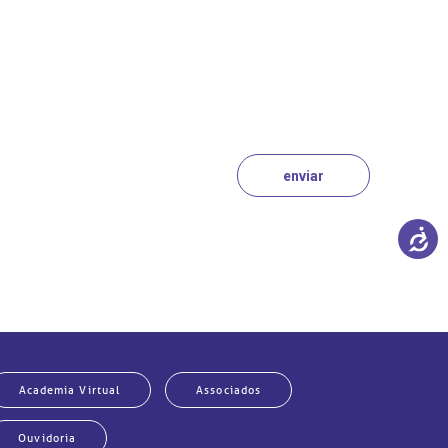
particular
Saiba mais
Solicitação de veracidade de
Endereço:
atestado
rvalho,
R. Colômbia, 332
CEP: 01438-000 | Jardim
a Vista
Paulista, São Paulo - SP
Academia Virtual
Associados
Ouvidoria