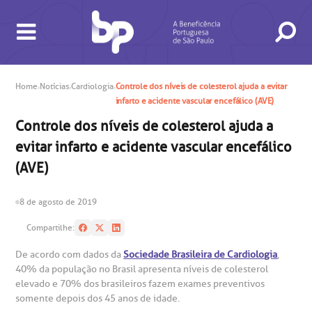
Home
Notícias
Cardiologia
Controle dos níveis de colesterol ajuda a evitar
infarto e acidente vascular encefálico (AVE)
BUSCA
CONSULTAS E EXAMES
ATENDIMENTO 24H
CONHEÇA AS UNIDADES
INSTITUCIONAL
NOSSOS SERVIÇOS
INFORMAÇÕES ÚTEIS
ESPECIALIDADES
Controle dos níveis de colesterol ajuda a
evitar infarto e acidente vascular encefálico
(AVE)
8 de agosto de 2019
Compartilhe:
gendamento de consultas e exames
UVIDORIA/SAC
ducação e Pesquisa
emodinâmica
entro de Oncologia e Hematologia
Hospital BP
De acordo com dados da
Sociedade Brasileira de Cardiologia
,
40% da população no Brasil apresenta níveis de colesterol
heck-in antecipado
rea do médico
orários de atendimento
ardiologia
A BP conta com você para melhorar sempre a qualidade do
elevado e 70% dos brasileiros fazem exames preventivos
atendimento e dos serviços prestados.
A Ouvidoria e SAC são canais para você, cliente da BP, tirar
somente depois dos 45 anos de idade.
suas dúvidas, registrar suas reclamações ou fazer elogios