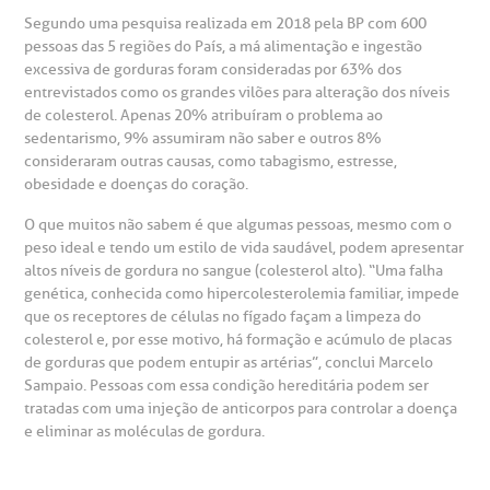
Centro de Doenças Autoimunes
ustentabilidade
onveniências
Segundo uma pesquisa realizada em 2018 pela BP com 600
pessoas das 5 regiões do País, a má alimentação e ingestão
excessiva de gorduras foram consideradas por 63% dos
Saiba mais
obre a BP
nternação/Cirurgia
entrevistados como os grandes vilões para alteração dos níveis
de colesterol. Apenas 20% atribuíram o problema ao
sedentarismo, 9% assumiram não saber e outros 8%
rabalhe Conosco
stacionamento
Endereço:
consideraram outras causas, como tabagismo, estresse,
obesidade e doenças do coração.
R. Martiniano de Carvalho, 965
isitas de Benchmarking
úvidas frequentes
O que muitos não sabem é que algumas pessoas, mesmo com o
CEP: 01323-001 | Bela Vista
peso ideal e tendo um estilo de vida saudável, podem apresentar
São Paulo - SP
altos níveis de gordura no sangue (colesterol alto). “Uma falha
oluntariado
ospedagem
genética, conhecida como hipercolesterolemia familiar, impede
que os receptores de células no fígado façam a limpeza do
omitê de Bioética
limentação
colesterol e, por esse motivo, há formação e acúmulo de placas
Clínica Medicina da Mulher
de gorduras que podem entupir as artérias”, conclui Marcelo
Sampaio. Pessoas com essa condição hereditária podem ser
anco de Sangue
tratadas com uma injeção de anticorpos para controlar a doença
e eliminar as moléculas de gordura.
emodiálise