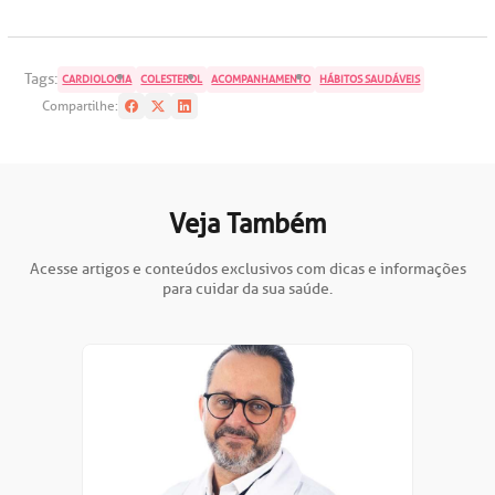
oação de órgãos
Saiba mais
Tags:
CARDIOLOGIA
COLESTEROL
ACOMPANHAMENTO
HÁBITOS SAUDÁVEIS
inhas de cuidado
Compartilhe:
Endereço:
chados e perdidos
R. Colômbia, 332
Veja Também
CEP: 01438-000 | Jardim Paulista
São Paulo - SP
Acesse artigos e conteúdos exclusivos com dicas e informações
para cuidar da sua saúde.