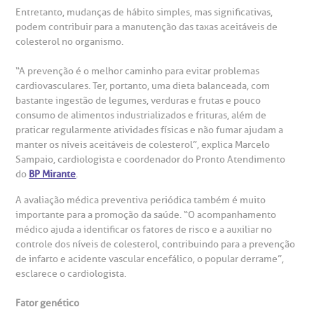
esultados de exames
ódigo de conduta
uvidoria
entro de Excelência em Neurologia e
relacionados ao nosso atendimento e aos nossos serviços.
Entretanto, mudanças de hábito simples, mas significativas,
Horário de atendimento: 2ª a 6ª feira das 7h às 18h
eurocirurgia
podem contribuir para a manutenção das taxas aceitáveis de
colesterol no organismo.
eleconsulta
emonstrações Financeiras
rotocolo de Infarto SUS
AC:
Saiba mais
ediatria
“A prevenção é o melhor caminho para evitar problemas
reparo de Exames
oação
orários de Visita
(11)
3505-1000
cardiovasculares. Ter, portanto, uma dieta balanceada, com
bastante ingestão de legumes, verduras e frutas e pouco
entro de Excelência em Ortopedia
Endereço:
consumo de alimentos industrializados e frituras, além de
statuto social da BP
ronto-socorro
UVIDORIA:
praticar regularmente atividades físicas e não fumar ajudam a
Rua Maestro Cardim, 769
utras especialidades
manter os níveis aceitáveis de colesterol”, explica Marcelo
Telemedicina BP
ouvidoria@bp.org.br
CEP: 01323-001 | Bela Vista
Sampaio, cardiologista e coordenador do Pronto Atendimento
overnança corporativa
olicitação de cópia de prontuário médico
São Paulo - SP
do
BP Mirante
.
A avaliação médica preventiva periódica também é muito
Fale Conosco
mpacto social
olicitação de orçamento particular
importante para a promoção da saúde. “O acompanhamento
médico ajuda a identificar os fatores de risco e a auxiliar no
Teleinterconsulta
BP Mirante
controle dos níveis de colesterol, contribuindo para a prevenção
mprensa
olicitação de veracidade de atestado
de infarto e acidente vascular encefálico, o popular derrame”,
esclarece o cardiologista.
otícias
ronto atendimento
Fator genético