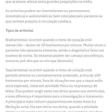
ediatria
que acomete atletas toma grandes proporções na mídia.
reparo de Exames
oação
orários de Visita
(11)
3505-1000
As arritmias podem ser intermitentes ou permanentes,
entro de Excelência em Ortopedia
sintomáticas e assintomáticas, bem toleradas pelo paciente ou
Endereço:
que tenham prejuízo à circulação cardíaca.
statuto social da BP
ronto-socorro
UVIDORIA:
Rua Maestro Cardim, 769
utras especialidades
Tipos de arritmias
Telemedicina BP
ouvidoria@bp.org.br
CEP: 01323-001 | Bela Vista
overnança corporativa
olicitação de cópia de prontuário médico
Bradiarritmias: ocorrem quando o ritmo do coração está
São Paulo - SP
alentecido – abaixo de 50 batimentos por minuto. Muitas vezes o
Fale Conosco
paciente não apresenta sintomas, sendo o diagnóstico feito nos
mpacto social
olicitação de orçamento particular
exames de rotina. Os sintomas podem ser cansaço aos esforços,
Teleinterconsulta
tonturas, pré-síncope ou síncope (desmaio).
BP Mirante
mprensa
olicitação de veracidade de atestado
Taquiarritmias: ocorrem quando o ritmo do coração está
periodicamente ou constantemente acelerado, acima de 100
batimentos por minuto, fora de situações em que a taquicardia
otícias
ronto atendimento
seria esperada, como em atividade física ou na presença de
Centro de Doenças Autoimunes
febre. Elas podem surgir tanto nos átrios quanto nos ventrículos,
ustentabilidade
onveniências
e essa diferença é importante para a investigação e tratamento.
A principal e mais comum taquiarritmia em nosso meio é a
fibrilação atrial. Ela tem início nos átrios, quando a atividade
Saiba mais
obre a BP
nternação/Cirurgia