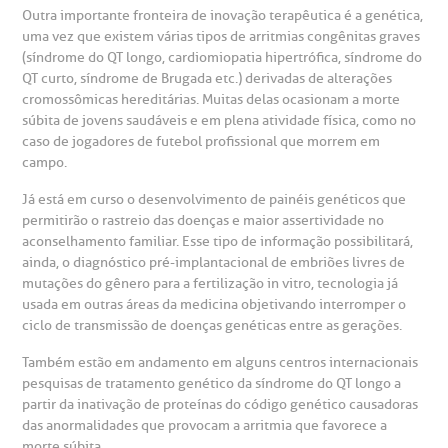
Outra importante fronteira de inovação terapêutica é a genética,
uma vez que existem várias tipos de arritmias congênitas graves
(síndrome do QT longo, cardiomiopatia hipertrófica, síndrome do
QT curto, síndrome de Brugada etc.) derivadas de alterações
cromossômicas hereditárias. Muitas delas ocasionam a morte
súbita de jovens saudáveis e em plena atividade física, como no
caso de jogadores de futebol profissional que morrem em
campo.
Já está em curso o desenvolvimento de painéis genéticos que
permitirão o rastreio das doenças e maior assertividade no
aconselhamento familiar. Esse tipo de informação possibilitará,
ainda, o diagnóstico pré-implantacional de embriões livres de
mutações do gênero para a fertilização in vitro, tecnologia já
usada em outras áreas da medicina objetivando interromper o
ciclo de transmissão de doenças genéticas entre as gerações.
Também estão em andamento em alguns centros internacionais
pesquisas de tratamento genético da síndrome do QT longo a
partir da inativação de proteínas do código genético causadoras
das anormalidades que provocam a arritmia que favorece a
morte súbita.