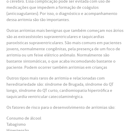
o cérebro. Essa complicação pode ser evitada com uso de
inhas de cuidado
medicações que impedem a formação de coágulos
(anticoagulantes). Por isso, o diagnóstico e acompanhamento
Endereço:
chados e perdidos
dessa arritmia são tão importantes.
R. Colômbia, 332
Outras arritmias mais benignas que também começam nos átrios
CEP: 01438-000 | Jardim Paulista
são as extrassístoles supraventriculares e taquicardias
São Paulo - SP
paroxísticas supraventriculares. São mais comuns em pacientes
jovens, normalmente congênitas, pela presença de um foco de
arritmia ou um feixe elétrico anômalo. Normalmente são
bastante sintomáticas, o que acaba incomodando bastante o
paciente. Podem ocorrer também arritmias em crianças
Outros tipos mais raros de arritmia e relacionadas com
hereditariedade são: síndrome de Brugada, síndrome do QT
longo, síndrome do QT curto, cardiomiopatia hipertrófica e
taquicardia ventricular catecolaminérgica.
Os fatores de risco para o desenvolvimento de arritmias são:
Consumo de álcool
Tabagismo
Hipertensão