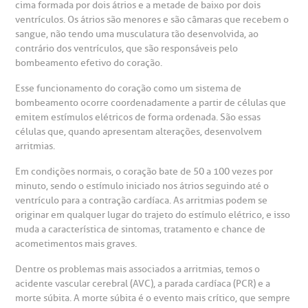
cima formada por dois átrios e a metade de baixo por dois
ventrículos. Os átrios são menores e são câmaras que recebem o
sangue, não tendo uma musculatura tão desenvolvida, ao
contrário dos ventrículos, que são responsáveis pelo
bombeamento efetivo do coração.
Esse funcionamento do coração como um sistema de
bombeamento ocorre coordenadamente a partir de células que
emitem estímulos elétricos de forma ordenada. São essas
células que, quando apresentam alterações, desenvolvem
arritmias.
gendamento de consultas e exames
UVIDORIA/SAC
ducação e Pesquisa
emodinâmica
entro de Oncologia e Hematologia
Em condições normais, o coração bate de 50 a 100 vezes por
Hospital BP
minuto, sendo o estímulo iniciado nos átrios seguindo até o
ventrículo para a contração cardíaca. As arritmias podem se
heck-in antecipado
rea do médico
orários de atendimento
ardiologia
A BP conta com você para melhorar sempre a qualidade do
originar em qualquer lugar do trajeto do estímulo elétrico, e isso
atendimento e dos serviços prestados.
muda a característica de sintomas, tratamento e chance de
A Ouvidoria e SAC são canais para você, cliente da BP, tirar
acometimentos mais graves.
suas dúvidas, registrar suas reclamações ou fazer elogios
esultados de exames
ódigo de conduta
uvidoria
entro de Excelência em Neurologia e
relacionados ao nosso atendimento e aos nossos serviços.
Horário de atendimento: 2ª a 6ª feira das 7h às 18h
Dentre os problemas mais associados a arritmias, temos o
eurocirurgia
acidente vascular cerebral (AVC), a parada cardíaca (PCR) e a
eleconsulta
emonstrações Financeiras
rotocolo de Infarto SUS
morte súbita. A morte súbita é o evento mais crítico, que sempre
AC:
Saiba mais