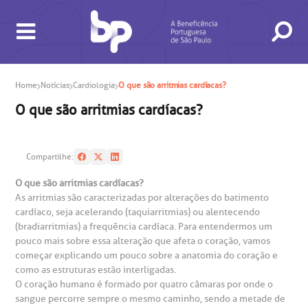
Home
Notícias
Cardiologia
O que são arritmias cardíacas?
O que são arritmias cardíacas?
Compartilhe:
O que são arritmias cardíacas?
As arritmias são caracterizadas por alterações do batimento
cardíaco, seja acelerando (taquiarritmias) ou alentecendo
(bradiarritmias) a frequência cardíaca. Para entendermos um
BUSCA
CONSULTAS E EXAMES
ATENDIMENTO 24H
CONHEÇA AS UNIDADES
INSTITUCIONAL
NOSSOS SERVIÇOS
INFORMAÇÕES ÚTEIS
ESPECIALIDADES
pouco mais sobre essa alteração que afeta o coração, vamos
começar explicando um pouco sobre a anatomia do coração e
como as estruturas estão interligadas.
O coração humano é formado por quatro câmaras por onde o
sangue percorre sempre o mesmo caminho, sendo a metade de