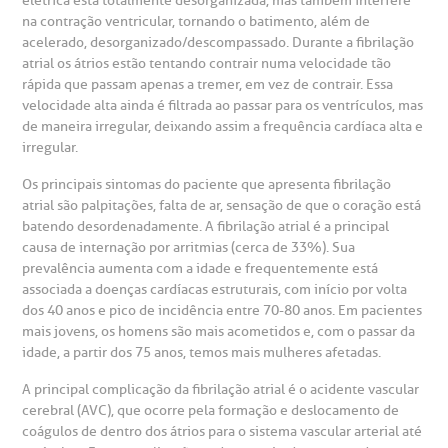
elétrica está totalmente desorganizada, mas também interfere
na contração ventricular, tornando o batimento, além de
acelerado, desorganizado/descompassado. Durante a fibrilação
rabalhe Conosco
stacionamento
Endereço:
atrial os átrios estão tentando contrair numa velocidade tão
rápida que passam apenas a tremer, em vez de contrair. Essa
R. Martiniano de Carvalho, 965
velocidade alta ainda é filtrada ao passar para os ventrículos, mas
isitas de Benchmarking
úvidas frequentes
de maneira irregular, deixando assim a frequência cardíaca alta e
CEP: 01323-001 | Bela Vista
irregular.
São Paulo - SP
oluntariado
ospedagem
Os principais sintomas do paciente que apresenta fibrilação
atrial são palpitações, falta de ar, sensação de que o coração está
omitê de Bioética
limentação
batendo desordenadamente. A fibrilação atrial é a principal
Clínica Medicina da Mulher
causa de internação por arritmias (cerca de 33%). Sua
prevalência aumenta com a idade e frequentemente está
anco de Sangue
associada a doenças cardíacas estruturais, com início por volta
dos 40 anos e pico de incidência entre 70-80 anos. Em pacientes
mais jovens, os homens são mais acometidos e, com o passar da
emodiálise
idade, a partir dos 75 anos, temos mais mulheres afetadas.
A principal complicação da fibrilação atrial é o acidente vascular
oação de órgãos
cerebral (AVC), que ocorre pela formação e deslocamento de
Saiba mais
coágulos de dentro dos átrios para o sistema vascular arterial até