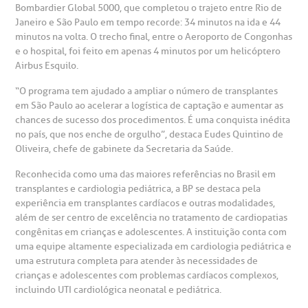
Bombardier Global 5000, que completou o trajeto entre Rio de
emodiálise
Janeiro e São Paulo em tempo recorde: 34 minutos na ida e 44
minutos na volta. O trecho final, entre o Aeroporto de Congonhas
e o hospital, foi feito em apenas 4 minutos por um helicóptero
oação de órgãos
Airbus Esquilo.
Saiba mais
“O programa tem ajudado a ampliar o número de transplantes
inhas de cuidado
em São Paulo ao acelerar a logística de captação e aumentar as
chances de sucesso dos procedimentos. É uma conquista inédita
Endereço:
no país, que nos enche de orgulho”, destaca Eudes Quintino de
chados e perdidos
Oliveira, chefe de gabinete da Secretaria da Saúde.
R. Colômbia, 332
Reconhecida como uma das maiores referências no Brasil em
CEP: 01438-000 | Jardim Paulista
transplantes e cardiologia pediátrica, a BP se destaca pela
São Paulo - SP
experiência em transplantes cardíacos e outras modalidades,
além de ser centro de excelência no tratamento de cardiopatias
congênitas em crianças e adolescentes. A instituição conta com
uma equipe altamente especializada em cardiologia pediátrica e
uma estrutura completa para atender às necessidades de
crianças e adolescentes com problemas cardíacos complexos,
incluindo UTI cardiológica neonatal e pediátrica.