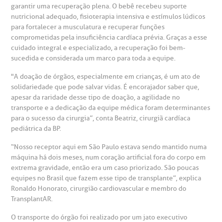
otícias
ronto atendimento
garantir uma recuperação plena. O bebê recebeu suporte
nutricional adequado, fisioterapia intensiva e estímulos lúdicos
Centro de Doenças Autoimunes
para fortalecer a musculatura e recuperar funções
ustentabilidade
onveniências
comprometidas pela insuficiência cardíaca prévia. Graças a esse
cuidado integral e especializado, a recuperação foi bem-
Saiba mais
sucedida e considerada um marco para toda a equipe.
obre a BP
nternação/Cirurgia
"A doação de órgãos, especialmente em crianças, é um ato de
solidariedade que pode salvar vidas. É encorajador saber que,
rabalhe Conosco
stacionamento
Endereço:
apesar da raridade desse tipo de doação, a agilidade no
transporte e a dedicação da equipe médica foram determinantes
R. Martiniano de Carvalho, 965
para o sucesso da cirurgia”, conta Beatriz, cirurgiã cardíaca
isitas de Benchmarking
úvidas frequentes
pediátrica da BP.
CEP: 01323-001 | Bela Vista
São Paulo - SP
“Nosso receptor aqui em São Paulo estava sendo mantido numa
oluntariado
ospedagem
máquina há dois meses, num coração artificial fora do corpo em
extrema gravidade, então era um caso priorizado. São poucas
omitê de Bioética
limentação
equipes no Brasil que fazem esse tipo de transplante”, explica
Clínica Medicina da Mulher
Ronaldo Honorato, cirurgião cardiovascular e membro do
TransplantAR.
anco de Sangue
O transporte do órgão foi realizado por um jato executivo