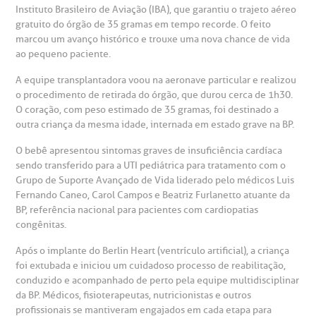
atendimento e dos serviços prestados.
Instituto Brasileiro de Aviação (IBA), que garantiu o trajeto aéreo
A Ouvidoria e SAC são canais para você, cliente da BP, tirar
gratuito do órgão de 35 gramas em tempo recorde. O feito
suas dúvidas, registrar suas reclamações ou fazer elogios
esultados de exames
ódigo de conduta
uvidoria
entro de Excelência em Neurologia e
marcou um avanço histórico e trouxe uma nova chance de vida
relacionados ao nosso atendimento e aos nossos serviços.
Horário de atendimento: 2ª a 6ª feira das 7h às 18h
ao pequeno paciente.
eurocirurgia
eleconsulta
emonstrações Financeiras
rotocolo de Infarto SUS
A equipe transplantadora voou na aeronave particular e realizou
AC:
Saiba mais
o procedimento de retirada do órgão, que durou cerca de 1h30.
ediatria
O coração, com peso estimado de 35 gramas, foi destinado a
reparo de Exames
oação
orários de Visita
(11)
3505-1000
outra criança da mesma idade, internada em estado grave na BP.
entro de Excelência em Ortopedia
Endereço:
O bebê apresentou sintomas graves de insuficiência cardíaca
statuto social da BP
ronto-socorro
UVIDORIA:
sendo transferido para a UTI pediátrica para tratamento com o
Rua Maestro Cardim, 769
utras especialidades
Grupo de Suporte Avançado de Vida liderado pelo médicos Luis
Telemedicina BP
ouvidoria@bp.org.br
CEP: 01323-001 | Bela Vista
Fernando Caneo, Carol Campos e Beatriz Furlanetto atuante da
overnança corporativa
olicitação de cópia de prontuário médico
São Paulo - SP
BP, referência nacional para pacientes com cardiopatias
congênitas.
Fale Conosco
mpacto social
olicitação de orçamento particular
Após o implante do Berlin Heart (ventrículo artificial), a criança
foi extubada e iniciou um cuidadoso processo de reabilitação,
Teleinterconsulta
BP Mirante
conduzido e acompanhado de perto pela equipe multidisciplinar
mprensa
olicitação de veracidade de atestado
da BP. Médicos, fisioterapeutas, nutricionistas e outros
profissionais se mantiveram engajados em cada etapa para