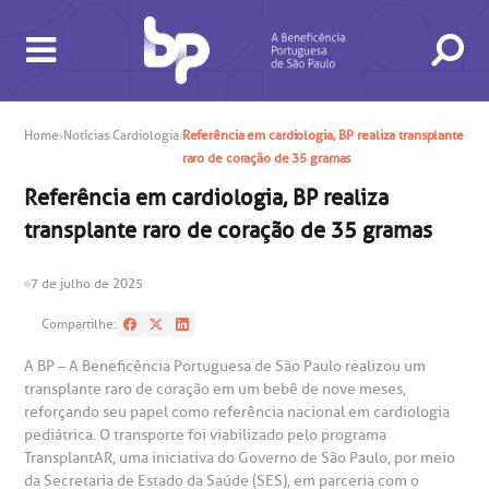
Home
Notícias
Cardiologia
Referência em cardiologia, BP realiza transplante
raro de coração de 35 gramas
Referência em cardiologia, BP realiza
BUSCA
CONSULTAS E EXAMES
ATENDIMENTO 24H
CONHEÇA AS UNIDADES
INSTITUCIONAL
NOSSOS SERVIÇOS
INFORMAÇÕES ÚTEIS
ESPECIALIDADES
transplante raro de coração de 35 gramas
7 de julho de 2025
Compartilhe:
A BP – A Beneficência Portuguesa de São Paulo realizou um
transplante raro de coração em um bebê de nove meses,
reforçando seu papel como referência nacional em cardiologia
gendamento de consultas e exames
UVIDORIA/SAC
ducação e Pesquisa
emodinâmica
entro de Oncologia e Hematologia
Hospital BP
pediátrica. O transporte foi viabilizado pelo programa
TransplantAR, uma iniciativa do Governo de São Paulo, por meio
da Secretaria de Estado da Saúde (SES), em parceria com o
heck-in antecipado
rea do médico
orários de atendimento
ardiologia
A BP conta com você para melhorar sempre a qualidade do