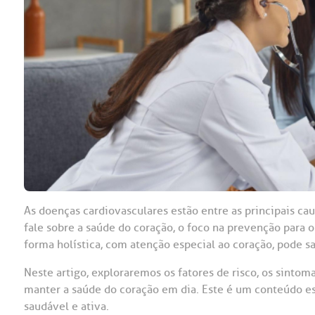
OUVIDORI
ouvi
E
R
Fale
C
V
S
As doenças cardiovasculares estão entre as principais 
fale sobre a saúde do coração, o foco na prevenção para o
forma holística, com atenção especial ao coração, pode sa
Neste artigo, exploraremos os fatores de risco, os sinto
manter a saúde do coração em dia. Este é um conteúdo e
saudável e ativa.