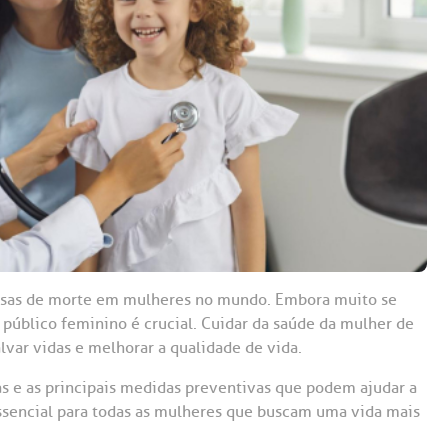
Saiba mais
Saiba mais
Teleinterconsulta
A:
doria@bp.org.br
Centro de Doenças Autoimunes
ndereço:
Endereço:
ua Maestro Cardim, 769
R. Martiniano de Ca
965
 Conosco
EP: 01323-001 | Bela
ista
CEP: 01323-001 | Bel
ão Paulo - SP
São Paulo - SP
causas de morte em mulheres no mundo. Embora muito se
 público feminino é crucial. Cuidar da saúde da mulher de
lvar vidas e melhorar a qualidade de vida.
mas e as principais medidas preventivas que podem ajudar a
ssencial para todas as mulheres que buscam uma vida mais