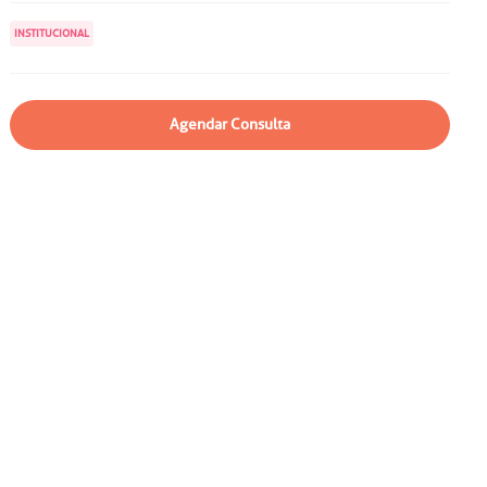
particular
Saiba mais
INSTITUCIONAL
Solicitação de veracidade de
atestado
Endereço:
rvalho,
R. Colômbia, 332
Agendar Consulta
CEP: 01438-000 | Jardim
a Vista
Paulista, São Paulo - SP