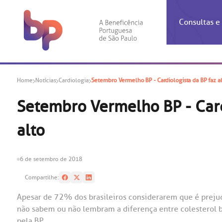
Consultas 
Inf
Con
Home
Notícias
Cardiologia
Setembro Vermelho BP - Cardiologista da BP faz al
Espec
Inst
Co
Hospit
Ho
Agendam
Área do
Achados
Centro 
OUVID
Setembro Vermelho BP - Cardi
Check-i
Certific
Aliment
Cardiol
alto
A BP c
Resulta
Demons
Banco 
Centro 
do ate
A Ouvid
Finance
Neuroci
suas dú
Telecon
Conven
relaci
6 de setembro de 2018
Horário
Doação
Pediatri
Preparo
Coronav
Compartilhe:
Ética e
Centro 
SAC:
Apesar de 72% dos brasileiros considerarem que é prejudi
Doação 
não sabem ou não lembram a diferença entre colesterol 
(11
Outras 
Linhas 
pela BP.