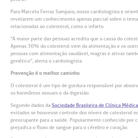
OUVIDORI
Para Marcelo Ferraz Sampaio, nosso cardiologista e orien
revelarem um conhecimento apenas parcial sobre o tema,
ouvi
E
relacionadas ao colesterol, como o infarto.
R
“A maior parte das pessoas acredita que a causa do colest
Fale
C
Apenas 30% do colesterol vem da alimentação e os outro
V
pessoas com alimentação saudável, magras e ativas tamb
S
genético”, alerta o cardiologista.
Prevenção é o melhor caminho
O colesterol é um tipo de gordura responsável por absorve
os hormônios sexuais e da digestão.
Segundo dados da
Sociedade Brasileira de Clínica Médic
evitados se houvesse controle dos níveis de colesterol n
preocupante para a saúde. Popularmente conhecido por co
prejudica o fluxo de sangue para o cérebro e coração.