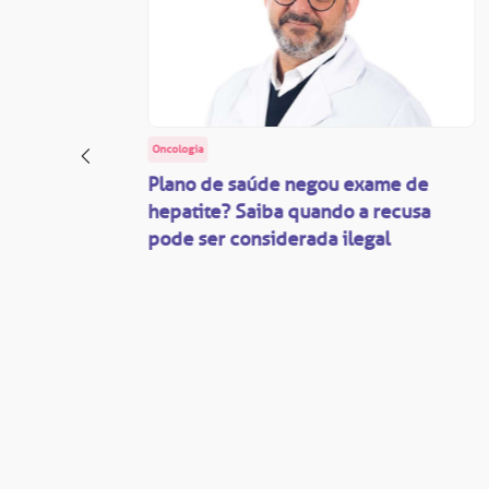
Oncologia
: o
Plano de saúde negou exame de
ação
hepatite? Saiba quando a recusa
pode ser considerada ilegal
são
mente
disputas
so.