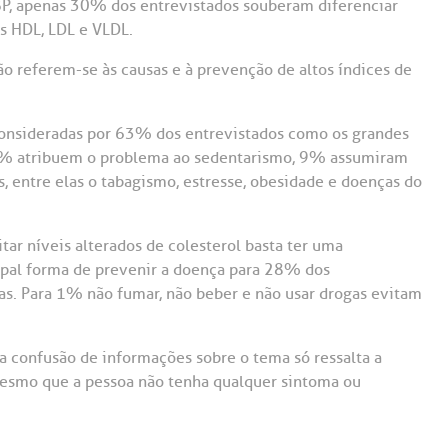
BP, apenas 30% dos entrevistados souberam diferenciar
s HDL, LDL e VLDL.
ão referem-se às causas e à prevenção de altos índices de
consideradas por 63% dos entrevistados como os grandes
 20% atribuem o problema ao sedentarismo, 9% assumiram
, entre elas o tabagismo, estresse, obesidade e doenças do
ar níveis alterados de colesterol basta ter uma
ncipal forma de prevenir a doença para 28% dos
as. Para 1% não fumar, não beber e não usar drogas evitam
a confusão de informações sobre o tema só ressalta a
mesmo que a pessoa não tenha qualquer sintoma ou