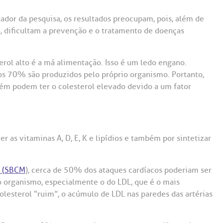
Saiba mais
Saiba mais
Teleinterconsulta
A:
tador da pesquisa, os resultados preocupam, pois, além de
 dificultam a prevenção e o tratamento de doenças
doria@bp.org.br
Centro de Doenças Autoimunes
ndereço:
Endereço:
ua Maestro Cardim, 769
R. Martiniano de Ca
erol alto é a má alimentação. Isso é um ledo engano.
965
 Conosco
EP: 01323-001 | Bela
s 70% são produzidos pelo próprio organismo. Portanto,
ista
CEP: 01323-001 | Bel
ém podem ter o colesterol elevado devido a um fator
ão Paulo - SP
São Paulo - SP
r as vitaminas A, D, E, K e lipídios e também por sintetizar
a (SBCM
), cerca de 50% dos ataques cardíacos poderiam ser
o organismo, especialmente o do LDL, que é o mais
lesterol “ruim”, o acúmulo de LDL nas paredes das artérias