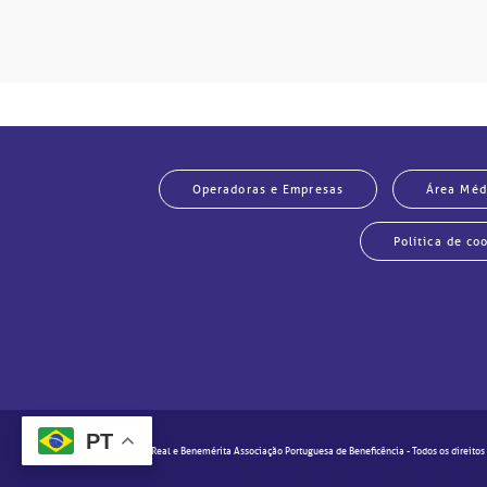
Operadoras e Empresas
Área Méd
Política de co
PT
© 2020 - Real e Benemérita Associação Portuguesa de Beneficência - Todos os direitos