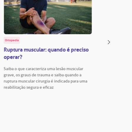
Ortopedia
BP Educa
Ruptura muscular: quando é preciso
Facul
operar?
Vestib
Saiba o que caracteriza uma lesão muscular
Vestibu
grave, os graus de trauma e saiba quando a
BP está
ruptura muscular cirurgia é indicada para uma
para En
reabilitação segura e eficaz
Hospita