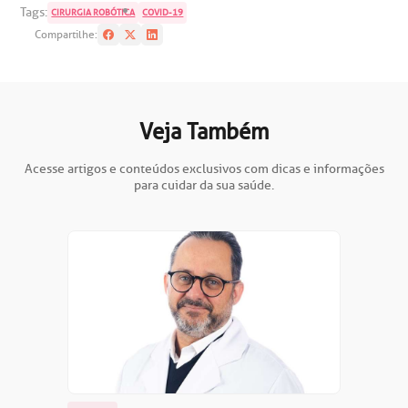
Tags:
CIRURGIA ROBÓTICA
COVID-19
oação de órgãos
Compartilhe:
Saiba mais
inhas de cuidado
Endereço:
Veja Também
chados e perdidos
R. Colômbia, 332
Acesse artigos e conteúdos exclusivos com dicas e informações
CEP: 01438-000 | Jardim Paulista
para cuidar da sua saúde.
São Paulo - SP