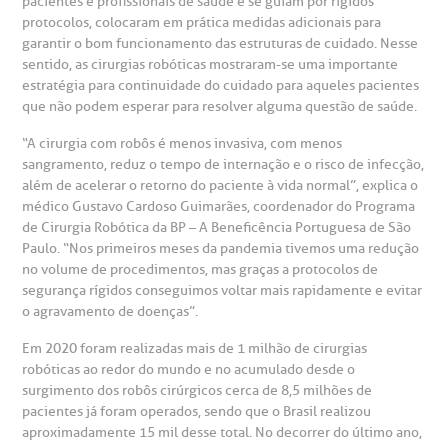
pacientes e profissionais de saúde e se guiam por rígidos
relacionados ao nosso atendimento e aos nossos serviços.
Horário de atendimento: 2ª a 6ª feira das 7h às 18h
protocolos, colocaram em prática medidas adicionais para
eurocirurgia
garantir o bom funcionamento das estruturas de cuidado. Nesse
eleconsulta
emonstrações Financeiras
rotocolo de Infarto SUS
sentido, as cirurgias robóticas mostraram-se uma importante
AC:
Saiba mais
ediatria
estratégia para continuidade do cuidado para aqueles pacientes
que não podem esperar para resolver alguma questão de saúde.
reparo de Exames
oação
orários de Visita
(11)
3505-1000
entro de Excelência em Ortopedia
“A cirurgia com robôs é menos invasiva, com menos
Endereço:
sangramento, reduz o tempo de internação e o risco de infecção,
statuto social da BP
ronto-socorro
UVIDORIA:
Rua Maestro Cardim, 769
além de acelerar o retorno do paciente à vida normal”, explica o
utras especialidades
médico Gustavo Cardoso Guimarães, coordenador do Programa
Telemedicina BP
ouvidoria@bp.org.br
CEP: 01323-001 | Bela Vista
de Cirurgia Robótica da BP – A Beneficência Portuguesa de São
overnança corporativa
olicitação de cópia de prontuário médico
São Paulo - SP
Paulo. “Nos primeiros meses da pandemia tivemos uma redução
no volume de procedimentos, mas graças a protocolos de
Fale Conosco
mpacto social
olicitação de orçamento particular
segurança rígidos conseguimos voltar mais rapidamente e evitar
o agravamento de doenças”.
Teleinterconsulta
BP Mirante
mprensa
olicitação de veracidade de atestado
Em 2020 foram realizadas mais de 1 milhão de cirurgias
robóticas ao redor do mundo e no acumulado desde o
surgimento dos robôs cirúrgicos cerca de 8,5 milhões de
otícias
ronto atendimento
pacientes já foram operados, sendo que o Brasil realizou
aproximadamente 15 mil desse total. No decorrer do último ano,
Centro de Doenças Autoimunes