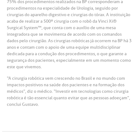
75% dos procedimentos realizados na BP corresponderam a
ustentabilidade
onveniências
procedimentos na especialidade de Urologia, seguido por
cirurgias do aparelho digestivo e cirurgias do tórax. A instituição
Saiba mais
acaba de realizar a 500ª cirurgia com o robô da Vinci Xi®️
obre a BP
nternação/Cirurgia
Surgical System™️, que conta com o auxílio de uma mesa
integradora que se movimenta de acordo com os comandos
rabalhe Conosco
stacionamento
dados pelo cirurgião. As cirurgias robóticas já ocorrem na BP há 3
Endereço:
anos e contam com o apoio de uma equipe multidisciplinar
R. Martiniano de Carvalho, 965
dedicada para a condução dos procedimentos, o que garante a
isitas de Benchmarking
úvidas frequentes
segurança dos pacientes, especialmente em um momento como
CEP: 01323-001 | Bela Vista
este que vivemos.
São Paulo - SP
oluntariado
ospedagem
“A cirurgia robótica vem crescendo no Brasil e no mundo com
impactos positivos na saúde dos pacientes e na formação dos
médicos”, diz o médico. “Investir em tecnologias como cirurgia
omitê de Bioética
limentação
robótica é tão essencial quanto evitar que as pessoas adoeçam”,
Clínica Medicina da Mulher
conclui Gustavo.
anco de Sangue
emodiálise