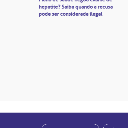
ação
hepatite? Saiba quando a recusa
pode ser considerada ilegal
são
mente
disputas
so.