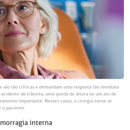
Saiba mais
Saiba mais
Teleinterconsulta
A:
doria@bp.org.br
Centro de Doenças Autoimunes
ndereço:
Endereço:
ua Maestro Cardim, 769
R. Martiniano de Ca
965
 Conosco
EP: 01323-001 | Bela
ista
CEP: 01323-001 | Bel
ão Paulo - SP
São Paulo - SP
s são tão críticas e demandam uma resposta tão imediata
acidente de trânsito, uma queda de altura ou um ato de
ramento importante. Nesses casos, a cirurgia torna-se
r o paciente.
emorragia interna