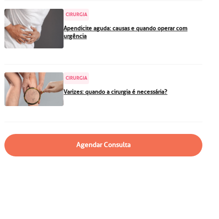
particular
Saiba mais
CIRURGIA
Solicitação de veracidade de
Apendicite aguda: causas e quando operar com
atestado
urgência
Endereço:
rvalho,
R. Colômbia, 332
CEP: 01438-000 | Jardim
CIRURGIA
a Vista
Paulista, São Paulo - SP
Varizes: quando a cirurgia é necessária?
Agendar Consulta