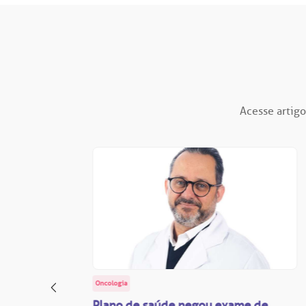
Acesse artigo
Oncologia
: o
Plano de saúde negou exame de