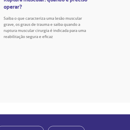
operar?
Vestib
Saiba o que caracteriza uma lesão muscular
Vestibu
grave, os graus de trauma e saiba quando a
BP está
ruptura muscular cirurgia é indicada para uma
para En
reabilitação segura e eficaz
Hospita