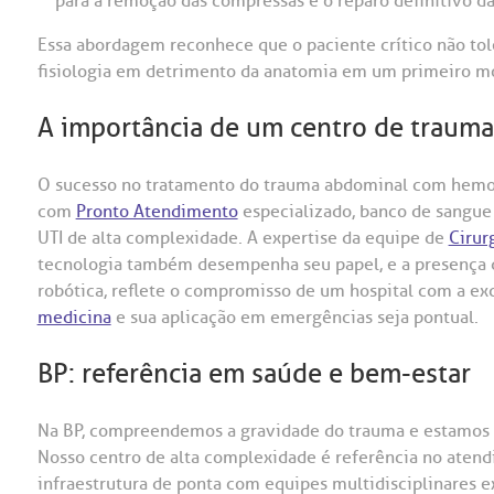
para a remoção das compressas e o reparo definitivo da
Essa abordagem reconhece que o paciente crítico não tole
fisiologia em detrimento da anatomia em um primeiro 
A importância de um centro de trauma
O sucesso no tratamento do trauma abdominal com hemo
com
Pronto Atendimento
especializado, banco de sangue
UTI de alta complexidade. A expertise da equipe de
Cirur
tecnologia também desempenha seu papel, e a presença d
robótica, reflete o compromisso de um hospital com a e
medicina
e sua aplicação em emergências seja pontual.
BP: referência em saúde e bem-estar
Na BP, compreendemos a gravidade do trauma e estamos es
Nosso centro de alta complexidade é referência no ate
infraestrutura de ponta com equipes multidisciplinares 