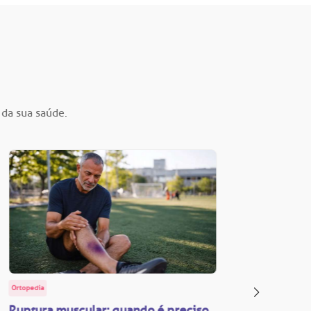
 da sua saúde.
Ortopedia
BP Educa
Ruptura muscular: quando é preciso
Facul