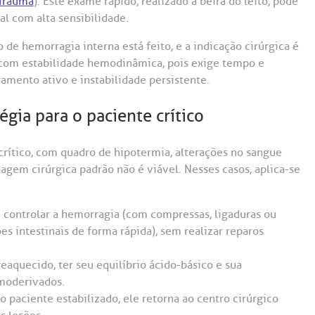
 Trauma
). Este exame rápido, realizado à beira do leito, pode
l com alta sensibilidade.
de hemorragia interna está feito, e a indicação cirúrgica é
 com estabilidade hemodinâmica, pois exige tempo e
mento ativo e instabilidade persistente.
égia para o paciente crítico
crítico, com quadro de hipotermia, alterações no sangue
agem cirúrgica padrão não é viável. Nesses casos, aplica-se
controlar a hemorragia (com compressas, ligaduras ou
 intestinais de forma rápida), sem realizar reparos
eaquecido, ter seu equilíbrio ácido-básico e sua
moderivados.
 paciente estabilizado, ele retorna ao centro cirúrgico