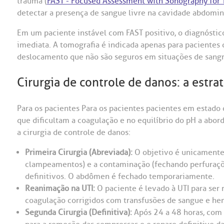
trauma (
FAST - Focused Assessment with Sonography for
detectar a presença de sangue livre na cavidade abdomina
Em um paciente instável com FAST positivo, o diagnóstico 
imediata. A tomografia é indicada apenas para pacientes
deslocamento que não são seguros em situações de sangra
Cirurgia de controle de danos: a estrat
Para os pacientes Para os pacientes pacientes em estado 
que dificultam a coagulação e no equilíbrio do pH a abord
a cirurgia de controle de danos:
Primeira Cirurgia (Abreviada):
O objetivo é unicamente 
clampeamentos) e a contaminação (fechando perfurações
definitivos. O abdômen é fechado temporariamente.
Reanimação na UTI:
O paciente é levado à UTI para ser r
coagulação corrigidos com transfusões de sangue e he
Segunda Cirurgia (Definitiva):
Após 24 a 48 horas, com o