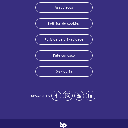
Associados
Política de cookies
Política de privacidade
Fale conosco
Ouvidoria
echar
echar
echar
echar
echar
echar
echar
echar
NOSSAS REDES: