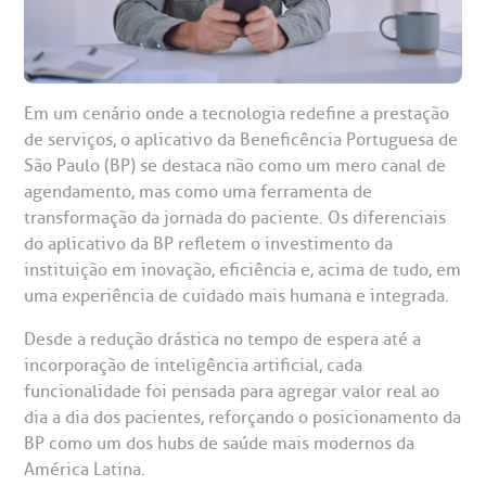
gendamento de consultas e exames
UVIDORIA/SAC
ducação e Pesquisa
emodinâmica
entro de Oncologia e Hematologia
Hospital BP
heck-in antecipado
rea do médico
orários de atendimento
ardiologia
A BP conta com você para melhorar sempre a qualidade do
Em um cenário onde a tecnologia redefine a prestação
atendimento e dos serviços prestados.
de serviços, o aplicativo da Beneficência Portuguesa de
A Ouvidoria e SAC são canais para você, cliente da BP, tirar
suas dúvidas, registrar suas reclamações ou fazer elogios
esultados de exames
ódigo de conduta
uvidoria
entro de Excelência em Neurologia e
São Paulo (BP) se destaca não como um mero canal de
relacionados ao nosso atendimento e aos nossos serviços.
agendamento, mas como uma ferramenta de
Horário de atendimento: 2ª a 6ª feira das 7h às 18h
eurocirurgia
transformação da jornada do paciente. Os diferenciais
eleconsulta
emonstrações Financeiras
rotocolo de Infarto SUS
do aplicativo da BP refletem o investimento da
AC:
Saiba mais
ediatria
instituição em inovação, eficiência e, acima de tudo, em
reparo de Exames
oação
orários de Visita
(11)
3505-1000
uma experiência de cuidado mais humana e integrada.
entro de Excelência em Ortopedia
Endereço:
Desde a redução drástica no tempo de espera até a
statuto social da BP
ronto-socorro
UVIDORIA:
incorporação de inteligência artificial, cada
Rua Maestro Cardim, 769
utras especialidades
funcionalidade foi pensada para agregar valor real ao
Telemedicina BP
ouvidoria@bp.org.br
CEP: 01323-001 | Bela Vista
overnança corporativa
olicitação de cópia de prontuário médico
dia a dia dos pacientes, reforçando o posicionamento da
São Paulo - SP
BP como um dos hubs de saúde mais modernos da
América Latina.
Fale Conosco
mpacto social
olicitação de orçamento particular