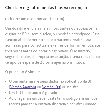
Teleinterconsulta
Check-in digital: o fim das filas na recepção
BP Mirante
mprensa
olicitação de veracidade de atestado
(print de um exemplo de check-in)
otícias
ronto atendimento
Um dos diferenciais mais impactantes do ecossistema
digital da BP é, sem dúvida, o check-in antecipado. Essa
Centro de Doenças Autoimunes
funcionalidade permite que o paciente realize sua
ustentabilidade
onveniências
admissão para consultas e exames de forma remota, até
três horas antes do horário agendado. O resultado,
Saiba mais
obre a BP
nternação/Cirurgia
segundo dados da própria instituição, é uma redução do
tempo de espera de 20 para apenas 3 minutos.
rabalhe Conosco
stacionamento
Endereço:
O processo é simples:
R. Martiniano de Carvalho, 965
isitas de Benchmarking
úvidas frequentes
O paciente insere seus dados no aplicativo da BP
CEP: 01323-001 | Bela Vista
(
Versão Android
ou
Versão IOs
) ou no site.
São Paulo - SP
Um QR Code único é gerado.
oluntariado
ospedagem
Ao chegar na unidade, basta ler o código em um dos
totens para ter a entrada liberada e ser direcionado