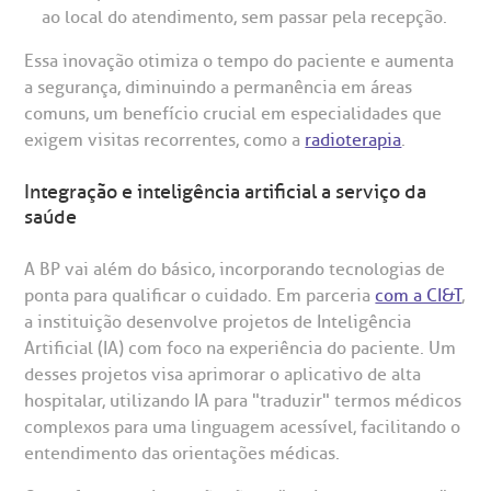
omitê de Bioética
limentação
ao local do atendimento, sem passar pela recepção.
Clínica Medicina da Mulher
Essa inovação otimiza o tempo do paciente e aumenta
anco de Sangue
a segurança, diminuindo a permanência em áreas
comuns, um benefício crucial em especialidades que
emodiálise
exigem visitas recorrentes, como a
radioterapia
.
Integração e inteligência artificial a serviço da
oação de órgãos
saúde
Saiba mais
inhas de cuidado
A BP vai além do básico, incorporando tecnologias de
ponta para qualificar o cuidado. Em parceria
com a CI&T
,
Endereço:
a instituição desenvolve projetos de Inteligência
chados e perdidos
Artificial (IA) com foco na experiência do paciente. Um
R. Colômbia, 332
desses projetos visa aprimorar o aplicativo de alta
CEP: 01438-000 | Jardim Paulista
hospitalar, utilizando IA para "traduzir" termos médicos
São Paulo - SP
complexos para uma linguagem acessível, facilitando o
entendimento das orientações médicas.