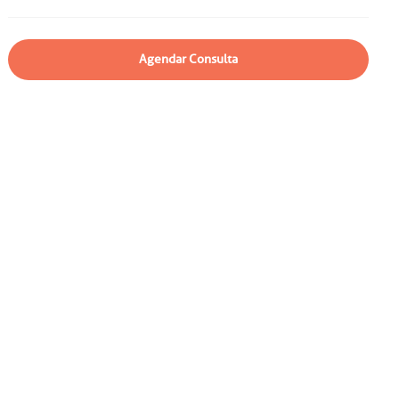
particular
Saiba mais
Solicitação de veracidade de
Agendar Consulta
atestado
Endereço:
rvalho,
R. Colômbia, 332
CEP: 01438-000 | Jardim
a Vista
Paulista, São Paulo - SP