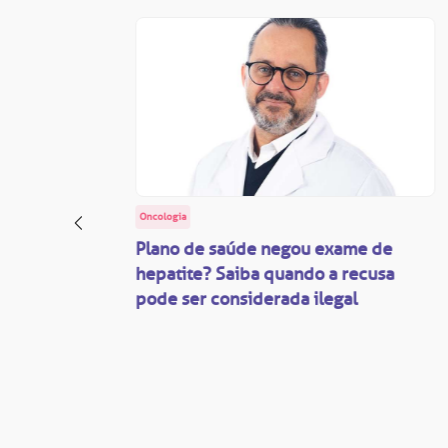
Oncologia
: o
Plano de saúde negou exame de
ação
hepatite? Saiba quando a recusa
pode ser considerada ilegal
são
mente
disputas
so.