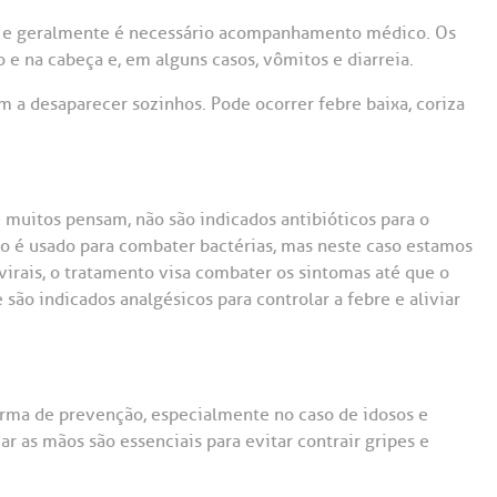
Saiba mais
Saiba mais
Teleinterconsulta
as e geralmente é necessário acompanhamento médico. Os
A:
o e na cabeça e, em alguns casos, vômitos e diarreia.
doria@bp.org.br
Centro de Doenças Autoimunes
ndereço:
Endereço:
m a desaparecer sozinhos. Pode ocorrer febre baixa, coriza
ua Maestro Cardim, 769
R. Martiniano de Ca
965
 Conosco
EP: 01323-001 | Bela
ista
CEP: 01323-001 | Bel
ão Paulo - SP
São Paulo - SP
e muitos pensam, não são indicados antibióticos para o
co é usado para combater bactérias, mas neste caso estamos
virais, o tratamento visa combater os sintomas até que o
são indicados analgésicos para controlar a febre e aliviar
forma de prevenção, especialmente no caso de idosos e
ar as mãos são essenciais para evitar contrair gripes e