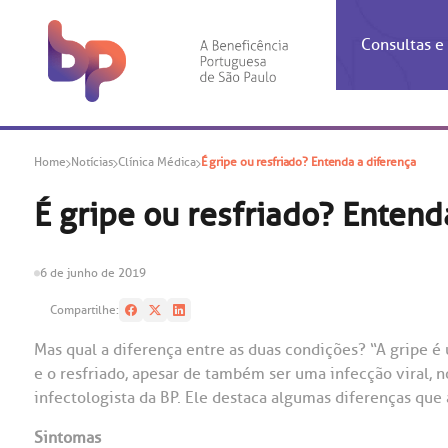
Consultas 
Inf
Con
Home
Notícias
Clínica Médica
É gripe ou resfriado? Entenda a diferença
Espec
Inst
Co
Hospit
Ho
Agendam
Área do
Achados
Centro 
OUVID
É gripe ou resfriado? Entend
Check-i
Certific
Aliment
Cardiol
A BP c
Resulta
Demons
Banco 
Centro 
do ate
6 de junho de 2019
A Ouvid
Finance
Neuroci
suas dú
Compartilhe:
Telecon
Conven
relaci
Horário
Doação
Pediatri
Mas qual a diferença entre as duas condições? “A gripe é 
Preparo
Coronav
e o resfriado, apesar de também ser uma infecção viral, n
Ética e
Centro 
SAC:
infectologista da BP. Ele destaca algumas diferenças qu
Doação 
(11
Outras 
Sintomas
Linhas 