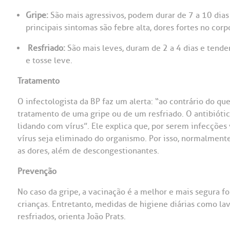
Gripe:
São mais agressivos, podem durar de 7 a 10 di
OUVIDORI
principais sintomas são febre alta, dores fortes no corp
ouvi
E
Resfriado:
São mais leves, duram de 2 a 4 dias e tende
R
e tosse leve.
Fale
C
Tratamento
V
S
O infectologista da BP faz um alerta: “ao contrário do qu
tratamento de uma gripe ou de um resfriado. O antibióti
lidando com vírus”. Ele explica que, por serem infecções 
vírus seja eliminado do organismo. Por isso, normalmente 
as dores, além de descongestionantes.
Prevenção
No caso da gripe, a vacinação é a melhor e mais segura 
crianças. Entretanto, medidas de higiene diárias como lav
resfriados, orienta João Prats.