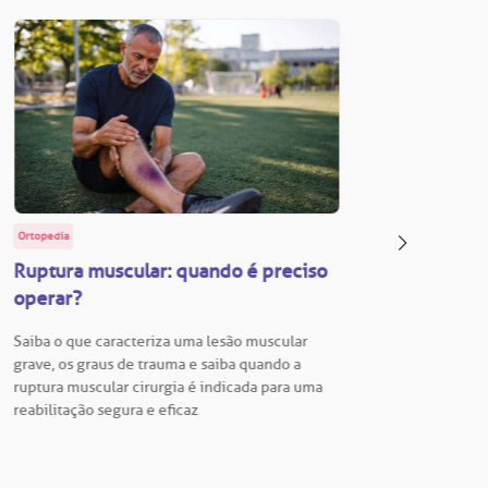
Ortopedia
BP Educa
Ruptura muscular: quando é preciso
Facul
operar?
Vestib
Saiba o que caracteriza uma lesão muscular
Vestibu
grave, os graus de trauma e saiba quando a
BP está
ruptura muscular cirurgia é indicada para uma
para En
reabilitação segura e eficaz
Hospita