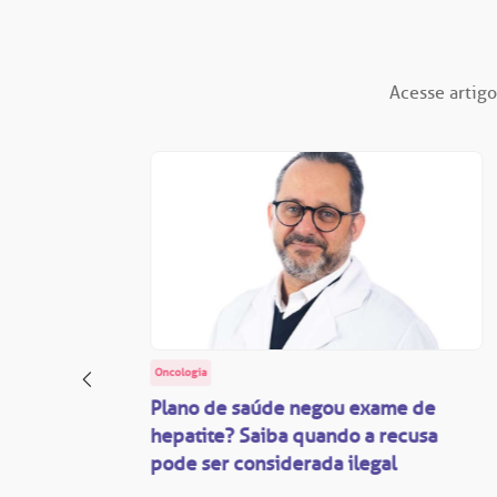
Acesse artigo
Oncologia
: o
Plano de saúde negou exame de
ação
hepatite? Saiba quando a recusa
pode ser considerada ilegal
são