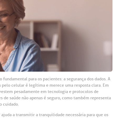
Saiba mais
Saiba mais
Teleinterconsulta
A:
doria@bp.org.br
Centro de Doenças Autoimunes
ndereço:
Endereço:
ua Maestro Cardim, 769
R. Martiniano de Ca
965
 Conosco
EP: 01323-001 | Bela
ista
CEP: 01323-001 | Bel
ão Paulo - SP
São Paulo - SP
o fundamental para os pacientes: a segurança dos dados. A
 pelo celular é legítima e merece uma resposta clara. Em
investem pesadamente em tecnologia e protocolos de
ões de saúde não apenas é seguro, como também representa
o cuidado.
juda a transmitir a tranquilidade necessária para que os