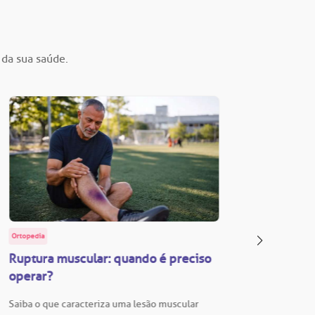
 da sua saúde.
Ortopedia
BP Educa
Ruptura muscular: quando é preciso
Facul
operar?
Vestib
Saiba o que caracteriza uma lesão muscular
Vestibu