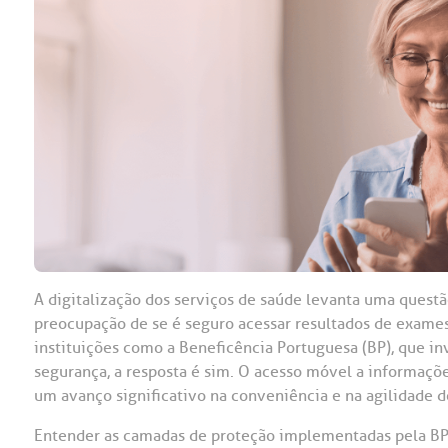
OUVIDORI
ouvi
E
R
Fale
C
V
S
A digitalização dos serviços de saúde levanta uma questã
preocupação de se é seguro acessar resultados de exames
instituições como a Beneficência Portuguesa (BP), que 
segurança, a resposta é sim. O acesso móvel a informaç
um avanço significativo na conveniência e na agilidade d
Entender as camadas de proteção implementadas pela BP a