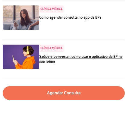
particular
Saiba mais
CLÍNICA MÉDICA
Solicitação de veracidade de
Como agendar consulta no app da BP?
atestado
Endereço:
rvalho,
R. Colômbia, 332
CEP: 01438-000 | Jardim
CLÍNICA MÉDICA
a Vista
Paulista, São Paulo - SP
Saúde e bem-estar: como usar o aplicativo da BP na
sua rotina
Agendar Consulta