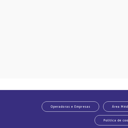
mente
disputas
so.
Operadoras e Empresas
Área Méd
Política de co