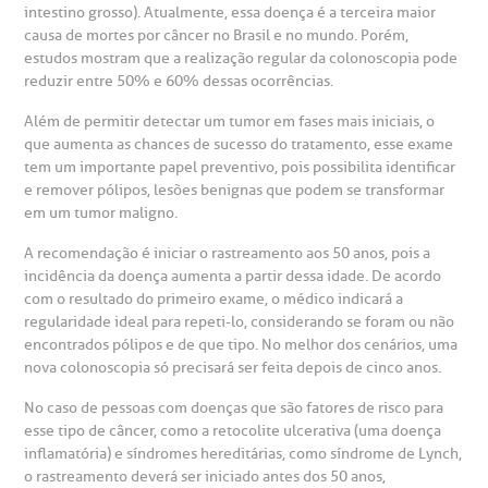
intestino grosso). Atualmente, essa doença é a terceira maior
gendamento de consultas e exames
UVIDORIA/SAC
ducação e Pesquisa
emodinâmica
entro de Oncologia e Hematologia
Hospital BP
causa de mortes por câncer no Brasil e no mundo. Porém,
estudos mostram que a realização regular da colonoscopia pode
reduzir entre 50% e 60% dessas ocorrências.
heck-in antecipado
rea do médico
orários de atendimento
ardiologia
A BP conta com você para melhorar sempre a qualidade do
atendimento e dos serviços prestados.
Além de permitir detectar um tumor em fases mais iniciais, o
A Ouvidoria e SAC são canais para você, cliente da BP, tirar
suas dúvidas, registrar suas reclamações ou fazer elogios
que aumenta as chances de sucesso do tratamento, esse exame
esultados de exames
ódigo de conduta
uvidoria
entro de Excelência em Neurologia e
relacionados ao nosso atendimento e aos nossos serviços.
tem um importante papel preventivo, pois possibilita identificar
Horário de atendimento: 2ª a 6ª feira das 7h às 18h
eurocirurgia
e remover pólipos, lesões benignas que podem se transformar
em um tumor maligno.
eleconsulta
emonstrações Financeiras
rotocolo de Infarto SUS
AC:
Saiba mais
ediatria
A recomendação é iniciar o rastreamento aos 50 anos, pois a
incidência da doença aumenta a partir dessa idade. De acordo
reparo de Exames
oação
orários de Visita
(11)
3505-1000
com o resultado do primeiro exame, o médico indicará a
entro de Excelência em Ortopedia
Endereço:
regularidade ideal para repeti-lo, considerando se foram ou não
statuto social da BP
ronto-socorro
UVIDORIA:
encontrados pólipos e de que tipo. No melhor dos cenários, uma
Rua Maestro Cardim, 769
nova colonoscopia só precisará ser feita depois de cinco anos.
utras especialidades
Telemedicina BP
ouvidoria@bp.org.br
CEP: 01323-001 | Bela Vista
overnança corporativa
olicitação de cópia de prontuário médico
No caso de pessoas com doenças que são fatores de risco para
São Paulo - SP
esse tipo de câncer, como a retocolite ulcerativa (uma doença
inflamatória) e síndromes hereditárias, como síndrome de Lynch,
Fale Conosco
mpacto social
olicitação de orçamento particular
o rastreamento deverá ser iniciado antes dos 50 anos,