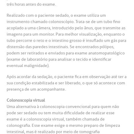
Clínica Medicina da Mulher
três horas antes do exame.
Realizado com o paciente sedado, o exame utiliza um
anco de Sangue
instrumento chamado colonoscópio. Trata-se de um tubo fino
acoplado a uma câmera, introduzido pelo ânus, que transmite as
emodiálise
imagens para um monitor. Para melhor visualização, enquanto o
tubo percorre o reto e o intestino grosso é insuflado um gás para
distensão das paredes intestinais. Se encontrados pólipos,
oação de órgãos
podem ser retirados e enviados para exame anatomopatológico
Saiba mais
(exame de laboratório para analisar o tecido e identificar
eventual malignidade).
inhas de cuidado
Após acordar da sedação, o paciente fica em observação até ter a
Endereço:
sua condição estabilizada e ser liberado, o que só acontece com
chados e perdidos
presença de um acompanhante.
R. Colômbia, 332
Colonoscopia virtual
CEP: 01438-000 | Jardim Paulista
Uma alternativa à colonoscopia convencional para quem não
São Paulo - SP
pode ser sedado ou tem muita dificuldade de realizar esse
exame é a colonoscopia virtual, também chamada de
colonografia. Esse exame exige o mesmo preparo de limpeza
intestinal, mas é realizado por meio de tomografia