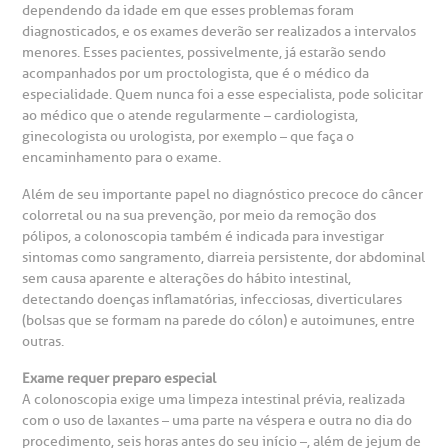
dependendo da idade em que esses problemas foram
Teleinterconsulta
BP Mirante
diagnosticados, e os exames deverão ser realizados a intervalos
mprensa
olicitação de veracidade de atestado
menores. Esses pacientes, possivelmente, já estarão sendo
acompanhados por um proctologista, que é o médico da
especialidade. Quem nunca foi a esse especialista, pode solicitar
otícias
ronto atendimento
ao médico que o atende regularmente – cardiologista,
Centro de Doenças Autoimunes
ginecologista ou urologista, por exemplo – que faça o
ustentabilidade
onveniências
encaminhamento para o exame.
Além de seu importante papel no diagnóstico precoce do câncer
Saiba mais
obre a BP
nternação/Cirurgia
colorretal ou na sua prevenção, por meio da remoção dos
pólipos, a colonoscopia também é indicada para investigar
sintomas como sangramento, diarreia persistente, dor abdominal
rabalhe Conosco
stacionamento
Endereço:
sem causa aparente e alterações do hábito intestinal,
detectando doenças inflamatórias, infecciosas, diverticulares
R. Martiniano de Carvalho, 965
(bolsas que se formam na parede do cólon) e autoimunes, entre
isitas de Benchmarking
úvidas frequentes
outras.
CEP: 01323-001 | Bela Vista
São Paulo - SP
Exame requer preparo especial
oluntariado
ospedagem
A colonoscopia exige uma limpeza intestinal prévia, realizada
com o uso de laxantes – uma parte na véspera e outra no dia do
procedimento, seis horas antes do seu início –, além de jejum de
omitê de Bioética
limentação