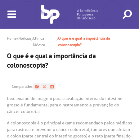
Home
Notícias
Clínica
O que é e qual a importância da
Médica
colonoscopia?
O que é e qual a importância da
colonoscopia?
BUSCA
CONSULTAS E EXAMES
ATENDIMENTO 24H
CONHEÇA AS UNIDADES
INSTITUCIONAL
NOSSOS SERVIÇOS
INFORMAÇÕES ÚTEIS
ESPECIALIDADES
Compartilhe:
Esse exame de imagem para a avaliação interna do intestino
grosso é fundamental para o rastreamento e prevenção do
câncer colorretal
A colonoscopia é o principal exame recomendado pelos médicos
para rastrear e prevenir o câncer colorretal, tumores que afetam
o cólon (parte central do intestino grosso) e o reto (parte final do