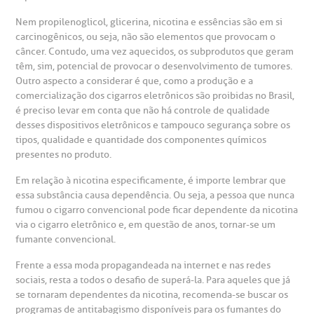
Nem propilenoglicol, glicerina, nicotina e essências são em si
emodiálise
carcinogênicos, ou seja, não são elementos que provocam o
câncer. Contudo, uma vez aquecidos, os subprodutos que geram
têm, sim, potencial de provocar o desenvolvimento de tumores.
oação de órgãos
Outro aspecto a considerar é que, como a produção e a
Saiba mais
comercialização dos cigarros eletrônicos são proibidas no Brasil,
é preciso levar em conta que não há controle de qualidade
inhas de cuidado
desses dispositivos eletrônicos e tampouco segurança sobre os
tipos, qualidade e quantidade dos componentes químicos
Endereço:
presentes no produto.
chados e perdidos
R. Colômbia, 332
Em relação à nicotina especificamente, é importe lembrar que
essa substância causa dependência. Ou seja, a pessoa que nunca
CEP: 01438-000 | Jardim Paulista
fumou o cigarro convencional pode ficar dependente da nicotina
São Paulo - SP
via o cigarro eletrônico e, em questão de anos, tornar-se um
fumante convencional.
Frente a essa moda propagandeada na internet e nas redes
sociais, resta a todos o desafio de superá-la. Para aqueles que já
se tornaram dependentes da nicotina, recomenda-se buscar os
programas de antitabagismo disponíveis para os fumantes do