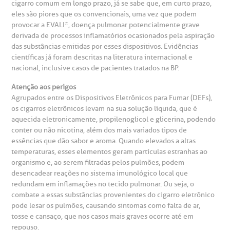
cigarro comum em longo prazo, já se sabe que, em curto prazo,
eles são piores que os convencionais, uma vez que podem
otícias
ronto atendimento
provocar a EVALI*, doença pulmonar potencialmente grave
derivada de processos inflamatórios ocasionados pela aspiração
Centro de Doenças Autoimunes
das substâncias emitidas por esses dispositivos. Evidências
ustentabilidade
onveniências
científicas já foram descritas na literatura internacional e
nacional, inclusive casos de pacientes tratados na BP.
Saiba mais
obre a BP
nternação/Cirurgia
Atenção aos perigos
Agrupados entre os Dispositivos Eletrônicos para Fumar (DEFs),
rabalhe Conosco
stacionamento
os cigarros eletrônicos levam na sua solução líquida, que é
Endereço:
aquecida eletronicamente, propilenoglicol e glicerina, podendo
conter ou não nicotina, além dos mais variados tipos de
R. Martiniano de Carvalho, 965
isitas de Benchmarking
úvidas frequentes
essências que dão sabor e aroma. Quando elevados a altas
CEP: 01323-001 | Bela Vista
temperaturas, esses elementos geram partículas estranhas ao
São Paulo - SP
organismo e, ao serem filtradas pelos pulmões, podem
oluntariado
ospedagem
desencadear reações no sistema imunológico local que
redundam em inflamações no tecido pulmonar. Ou seja, o
combate a essas substâncias provenientes do cigarro eletrônico
omitê de Bioética
limentação
pode lesar os pulmões, causando sintomas como falta de ar,
Clínica Medicina da Mulher
tosse e cansaço, que nos casos mais graves ocorre até em
anco de Sangue
repouso.