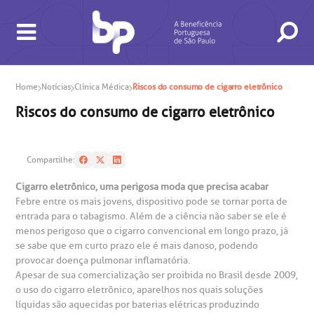
Home
Notícias
Clínica Médica
Riscos do consumo de cigarro eletrônico
Riscos do consumo de cigarro eletrônico
BUSCA
CONSULTAS E EXAMES
ATENDIMENTO 24H
CONHEÇA AS UNIDADES
INSTITUCIONAL
NOSSOS SERVIÇOS
INFORMAÇÕES ÚTEIS
ESPECIALIDADES
Compartilhe:
Cigarro eletrônico, uma perigosa moda que precisa acabar
Febre entre os mais jovens, dispositivo pode se tornar porta de
entrada para o tabagismo. Além de a ciência não saber se ele é
menos perigoso que o cigarro convencional em longo prazo, já
se sabe que em curto prazo ele é mais danoso, podendo
provocar doença pulmonar inflamatória.
Apesar de sua comercialização ser proibida no Brasil desde 2009,
gendamento de consultas e exames
UVIDORIA/SAC
ducação e Pesquisa
emodinâmica
entro de Oncologia e Hematologia
o uso do cigarro eletrônico, aparelhos nos quais soluções
Hospital BP
líquidas são aquecidas por baterias elétricas produzindo