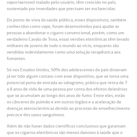
vapor/aerossol inalado pelo usuário, têm crescido no país,
heck-in antecipado
rea do médico
orários de atendimento
ardiologia
A BP conta com você para melhorar sempre a qualidade do
sustentado por inverdades que precisam ser esclarecidas.
atendimento e dos serviços prestados.
A Ouvidoria e SAC são canais para você, cliente da BP, tirar
Do ponto de vista da saúde pública, esses dispositivos, também
suas dúvidas, registrar suas reclamações ou fazer elogios
esultados de exames
ódigo de conduta
uvidoria
entro de Excelência em Neurologia e
relacionados ao nosso atendimento e aos nossos serviços.
conhecidos como vape, foram desenvolvidos para ajudar as
Horário de atendimento: 2ª a 6ª feira das 7h às 18h
eurocirurgia
pessoas a abandonar o cigarro convencional, porém, como um
verdadeiro Cavalo de Troia, essas versões eletrônicas têm levado
eleconsulta
emonstrações Financeiras
rotocolo de Infarto SUS
milhares de jovens de todo o mundo ao vício, enquanto são
AC:
Saiba mais
ediatria
vendidas indevidamente como uma solução terapêutica aos
fumantes.
reparo de Exames
oação
orários de Visita
(11)
3505-1000
entro de Excelência em Ortopedia
Endereço:
Só nos Estados Unidos, 50% dos adolescentes do país disseram
já ter tido algum contato com esse dispositivo, que se torna uma
statuto social da BP
ronto-socorro
UVIDORIA:
Rua Maestro Cardim, 769
potencial porta de entrada ao tabagismo, prática que retira de 7
utras especialidades
Telemedicina BP
a 8 anos de vida de uma pessoa por conta dos efeitos deletérios
ouvidoria@bp.org.br
CEP: 01323-001 | Bela Vista
overnança corporativa
olicitação de cópia de prontuário médico
que se acumulam ao longo dos anos de fumo. Entre eles, estão
São Paulo - SP
os cânceres do pulmão e em outros órgãos e a aceleração de
doenças ateroscleróticas devido ao processo de envelhecimento
Fale Conosco
mpacto social
olicitação de orçamento particular
precoce dos vasos sanguíneos.
Teleinterconsulta
BP Mirante
Além de não haver dados científicos conclusivos que garantam
mprensa
olicitação de veracidade de atestado
que os cigarros eletrônicos são menos danosos à saúde que o