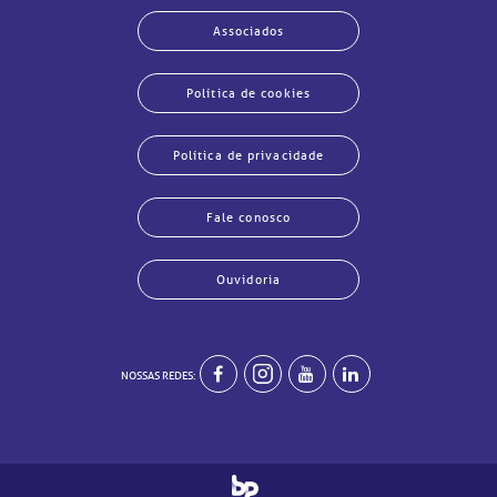
Associados
Política de cookies
Política de privacidade
Fale conosco
Ouvidoria
echar
echar
echar
echar
echar
echar
echar
echar
NOSSAS REDES: