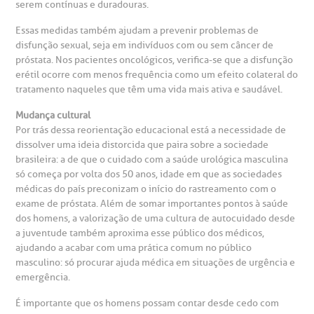
mprensa
olicitação de veracidade de atestado
serem contínuas e duradouras.
Essas medidas também ajudam a prevenir problemas de
otícias
ronto atendimento
disfunção sexual, seja em indivíduos com ou sem câncer de
próstata. Nos pacientes oncológicos, verifica-se que a disfunção
Centro de Doenças Autoimunes
erétil ocorre com menos frequência como um efeito colateral do
ustentabilidade
onveniências
tratamento naqueles que têm uma vida mais ativa e saudável.
Mudança cultural
Saiba mais
obre a BP
nternação/Cirurgia
Por trás dessa reorientação educacional está a necessidade de
dissolver uma ideia distorcida que paira sobre a sociedade
brasileira: a de que o cuidado com a saúde urológica masculina
rabalhe Conosco
stacionamento
Endereço:
só começa por volta dos 50 anos, idade em que as sociedades
médicas do país preconizam o início do rastreamento com o
R. Martiniano de Carvalho, 965
exame de próstata. Além de somar importantes pontos à saúde
isitas de Benchmarking
úvidas frequentes
dos homens, a valorização de uma cultura de autocuidado desde
CEP: 01323-001 | Bela Vista
a juventude também aproxima esse público dos médicos,
São Paulo - SP
ajudando a acabar com uma prática comum no público
oluntariado
ospedagem
masculino: só procurar ajuda médica em situações de urgência e
emergência.
omitê de Bioética
limentação
Clínica Medicina da Mulher
É importante que os homens possam contar desde cedo com