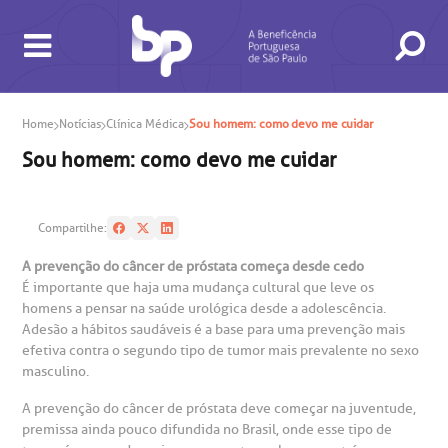
Home
Notícias
Clínica Médica
Sou homem: como devo me cuidar
Sou homem: como devo me cuidar
BUSCA
CONSULTAS E EXAMES
ATENDIMENTO 24H
CONHEÇA AS UNIDADES
INSTITUCIONAL
NOSSOS SERVIÇOS
INFORMAÇÕES ÚTEIS
ESPECIALIDADES
Compartilhe:
A prevenção do câncer de próstata começa desde cedo
É importante que haja uma mudança cultural que leve os
homens a pensar na saúde urológica desde a adolescência.
Adesão a hábitos saudáveis é a base para uma prevenção mais
efetiva contra o segundo tipo de tumor mais prevalente no sexo
masculino.
A prevenção do câncer de próstata deve começar na juventude,
premissa ainda pouco difundida no Brasil, onde esse tipo de
gendamento de consultas e exames
UVIDORIA/SAC
ducação e Pesquisa
emodinâmica
entro de Oncologia e Hematologia