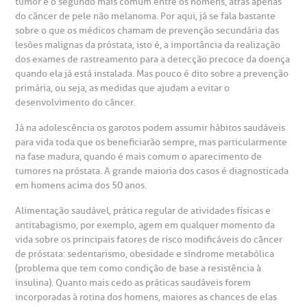
Hospital BP
tumor é o segundo mais comum entre os homens, atrás apenas
do câncer de pele não melanoma. Por aqui, já se fala bastante
sobre o que os médicos chamam de prevenção secundária das
heck-in antecipado
rea do médico
orários de atendimento
ardiologia
A BP conta com você para melhorar sempre a qualidade do
lesões malignas da próstata, isto é, a importância da realização
atendimento e dos serviços prestados.
A Ouvidoria e SAC são canais para você, cliente da BP, tirar
dos exames de rastreamento para a detecção precoce da doença
suas dúvidas, registrar suas reclamações ou fazer elogios
esultados de exames
ódigo de conduta
uvidoria
entro de Excelência em Neurologia e
quando ela já está instalada. Mas pouco é dito sobre a prevenção
relacionados ao nosso atendimento e aos nossos serviços.
primária, ou seja, as medidas que ajudam a evitar o
Horário de atendimento: 2ª a 6ª feira das 7h às 18h
eurocirurgia
desenvolvimento do câncer.
eleconsulta
emonstrações Financeiras
rotocolo de Infarto SUS
AC:
Saiba mais
Já na adolescência os garotos podem assumir hábitos saudáveis
ediatria
para vida toda que os beneficiarão sempre, mas particularmente
reparo de Exames
oação
orários de Visita
(11)
3505-1000
na fase madura, quando é mais comum o aparecimento de
entro de Excelência em Ortopedia
tumores na próstata. A grande maioria dos casos é diagnosticada
Endereço:
em homens acima dos 50 anos.
statuto social da BP
ronto-socorro
UVIDORIA:
Rua Maestro Cardim, 769
utras especialidades
Alimentação saudável, prática regular de atividades físicas e
Telemedicina BP
ouvidoria@bp.org.br
antitabagismo, por exemplo, agem em qualquer momento da
CEP: 01323-001 | Bela Vista
overnança corporativa
olicitação de cópia de prontuário médico
vida sobre os principais fatores de risco modificáveis do câncer
São Paulo - SP
de próstata: sedentarismo, obesidade e síndrome metabólica
Fale Conosco
(problema que tem como condição de base a resistência à
mpacto social
olicitação de orçamento particular
insulina). Quanto mais cedo as práticas saudáveis forem
Teleinterconsulta
incorporadas à rotina dos homens, maiores as chances de elas
BP Mirante