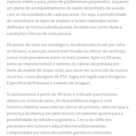
suporte médico para, junto de profissionais preparados, traçarem
anco de Sangue
um plano de acompanhamento da saúde desenhado de acordo
com as necessidades de cada paciente. Ou seja, a periodicidade
de consultas e os tipos de exames a serem realizados serão
emodiálise
definidos de forma individualizada, levando em conta idade e
condições clínicas de cada pessoa.
oação de órgãos
Do ponto de vista oncourológico, da adolescência até por volta
Saiba mais
os 40 anos, a atenção estará mais focada no câncer de testículo,
tumor mais prevalente entre os mais jovens. Após os 50 anos,
inhas de cuidado
torna-se imprescindível o rastreio do câncer de próstata por
meio do exame de toque retal, que deve ser acrescido de outros
Endereço:
recursos, como dosagem de PSA (sigla em inglês para Antígeno
chados e perdidos
R. Colômbia, 332
Específico da Próstata) e exames de imagem.
O rastreamento a partir de 40 anos é indicado para homens
CEP: 01438-000 | Jardim Paulista
obesos ou acima do peso, de descendência negra e com
São Paulo - SP
histórico familiar associado ao câncer de próstata, uma vez que a
presença da doença em pelo menos um parente aponta para a
possibilidade de influência genética. Cerca de 10% dos
pacientes têm tumores adquiridos hereditariamente,
comprovados por meio dos painéis genéticos utilizados