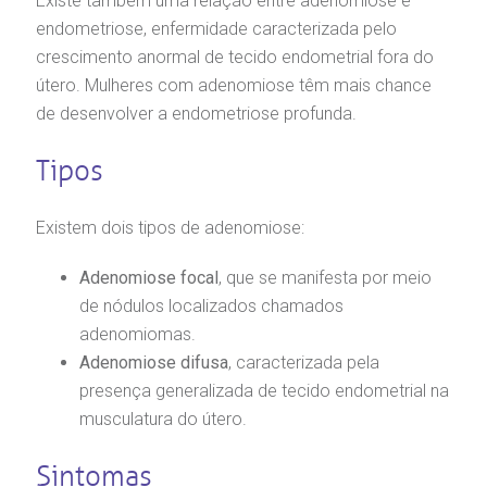
Existe também uma relação entre adenomiose e
Telemedicina BP
utras especialidades
São Paulo - SP
endometriose, enfermidade caracterizada pelo
ouvidoria@bp.org.br
overnança corporativa
olicitação de cópia de prontuário médico
crescimento anormal de tecido endometrial fora do
útero. Mulheres com adenomiose têm mais chance
BP Mirante
Teleinterconsulta
Fale Conosco
mpacto social
olicitação de orçamento particular
de desenvolver a endometriose profunda.
Tipos
mprensa
olicitação de veracidade de atestado
Centro de Doenças Autoimunes
Existem dois tipos de adenomiose:
otícias
ronto atendimento
Adenomiose focal
, que se manifesta por meio
Saiba mais
ustentabilidade
onveniências
de nódulos localizados chamados
adenomiomas.
Endereço:
obre a BP
nternação/Cirurgia
Adenomiose difusa
, caracterizada pela
R. Martiniano de Carvalho, 965
presença generalizada de tecido endometrial na
CEP: 01323-001 | Bela Vista
musculatura do útero.
rabalhe Conosco
stacionamento
São Paulo - SP
Sintomas
isitas de Benchmarking
úvidas frequentes