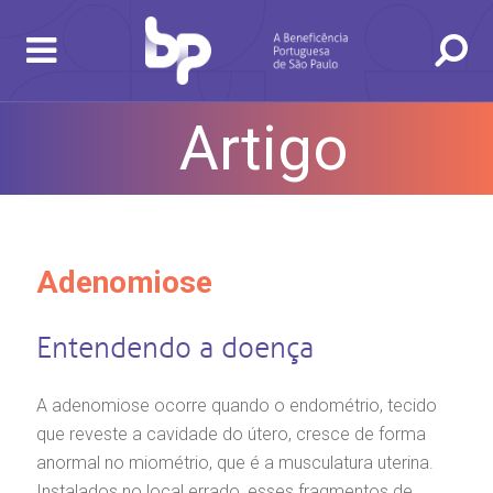
Artigo
Adenomiose
BUSCA
CONSULTAS E EXAMES
ATENDIMENTO 24H
CONHEÇA AS UNIDADES
INSTITUCIONAL
NOSSOS SERVIÇOS
INFORMAÇÕES ÚTEIS
ESPECIALIDADES
Entendendo a doença
A adenomiose ocorre quando o endométrio, tecido
que reveste a cavidade do útero, cresce de forma
anormal no miométrio, que é a musculatura uterina.
Instalados no local errado, esses fragmentos de