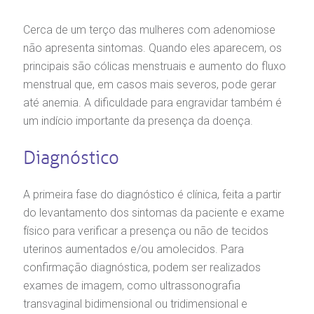
Clínica Medicina da Mulher
Cerca de um terço das mulheres com adenomiose
oluntariado
ospedagem
não apresenta sintomas. Quando eles aparecem, os
principais são cólicas menstruais e aumento do fluxo
omitê de Bioética
limentação
menstrual que, em casos mais severos, pode gerar
até anemia. A dificuldade para engravidar também é
anco de Sangue
um indício importante da presença da doença.
Saiba mais
Diagnóstico
emodiálise
Endereço:
A primeira fase do diagnóstico é clínica, feita a partir
R. Colômbia, 332
oação de órgãos
CEP: 01438-000 | Jardim Paulista
do levantamento dos sintomas da paciente e exame
São Paulo - SP
físico para verificar a presença ou não de tecidos
inhas de cuidado
uterinos aumentados e/ou amolecidos. Para
confirmação diagnóstica, podem ser realizados
chados e perdidos
exames de imagem, como ultrassonografia
transvaginal bidimensional ou tridimensional e