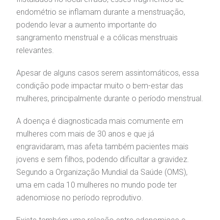
endométrio se inflamam durante a menstruação,
podendo levar a aumento importante do
sangramento menstrual e a cólicas menstruais
relevantes.
gendamento de consultas e exames
UVIDORIA/SAC
ducação e Pesquisa
emodinâmica
entro de Oncologia e Hematologia
Apesar de alguns casos serem assintomáticos, essa
Hospital BP
condição pode impactar muito o bem-estar das
heck-in antecipado
rea do médico
orários de atendimento
ardiologia
mulheres, principalmente durante o período menstrual.
A BP conta com você para melhorar sempre a qualidade do
atendimento e dos serviços prestados.
A Ouvidoria e SAC são canais para você, cliente da BP, tirar
A doença é diagnosticada mais comumente em
suas dúvidas, registrar suas reclamações ou fazer elogios
esultados de exames
ódigo de conduta
uvidoria
entro de Excelência em Neurologia e
relacionados ao nosso atendimento e aos nossos serviços.
mulheres com mais de 30 anos e que já
Horário de atendimento: 2ª a 6ª feira das 7h às 18h
eurocirurgia
engravidaram, mas afeta também pacientes mais
eleconsulta
emonstrações Financeiras
rotocolo de Infarto SUS
jovens e sem filhos, podendo dificultar a gravidez.
AC:
Saiba mais
ediatria
Segundo a Organização Mundial da Saúde (OMS),
reparo de Exames
oação
orários de Visita
(11)
3505-1000
uma em cada 10 mulheres no mundo pode ter
Endereço:
entro de Excelência em Ortopedia
adenomiose no período reprodutivo.
Rua Maestro Cardim, 769
statuto social da BP
ronto-socorro
UVIDORIA:
CEP: 01323-001 | Bela Vista