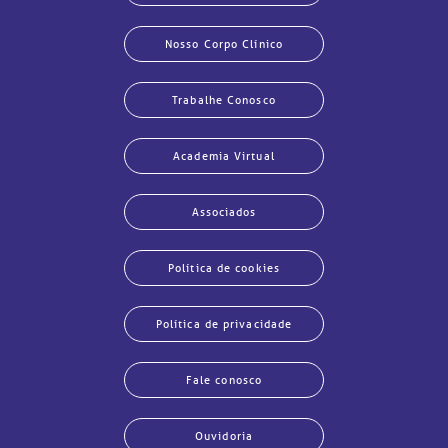
Nosso Corpo Clínico
Trabalhe Conosco
Academia Virtual
Associados
Política de cookies
Política de privacidade
Fale conosco
echar
echar
echar
echar
echar
echar
echar
echar
Ouvidoria