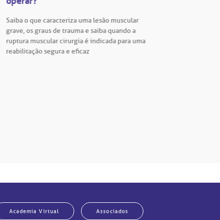
operar?
Vestib
Saiba o que caracteriza uma lesão muscular
Vestibu
grave, os graus de trauma e saiba quando a
BP está
ruptura muscular cirurgia é indicada para uma
para En
reabilitação segura e eficaz
Hospita
Academia Virtual
Associados