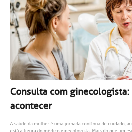
OUVIDORI
ouvi
E
R
Fale
C
V
S
Consulta com ginecologista:
acontecer
A saúde da mulher é uma jornada contínua de cuidado, au
está a figura do médico ginecologista. Mais do que um es