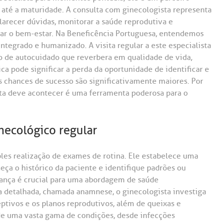
a até a maturidade. A consulta com ginecologista representa
larecer dúvidas, monitorar a saúde reprodutiva e
r o bem-estar. Na Beneficência Portuguesa, entendemos
tegrado e humanizado. A visita regular a este especialista
 de autocuidado que reverbera em qualidade de vida,
ica pode significar a perda da oportunidade de identificar e
as chances de sucesso são significativamente maiores. Por
lta deve acontecer é uma ferramenta poderosa para o
ecológico regular
es realização de exames de rotina. Ele estabelece uma
ça o histórico da paciente e identifique padrões ou
fiança é crucial para uma abordagem de saúde
 detalhada, chamada anamnese, o ginecologista investiga
eptivos e os planos reprodutivos, além de queixas e
de uma vasta gama de condições, desde infecções