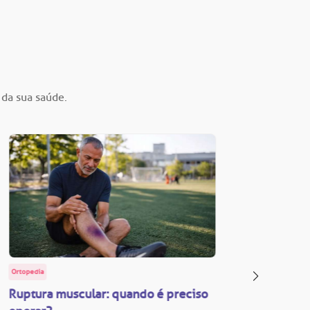
 da sua saúde.
Ortopedia
BP Educa
Ruptura muscular: quando é preciso
Facul