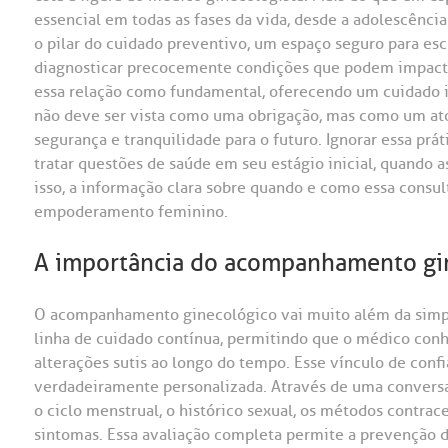
essencial em todas as fases da vida, desde a adolescênci
o pilar do cuidado preventivo, um espaço seguro para esc
diagnosticar precocemente condições que podem impacta
essa relação como fundamental, oferecendo um cuidado in
não deve ser vista como uma obrigação, mas como um ato
segurança e tranquilidade para o futuro. Ignorar essa prát
tratar questões de saúde em seu estágio inicial, quando 
isso, a informação clara sobre quando e como essa consu
empoderamento feminino.
A importância do acompanhamento gin
O acompanhamento ginecológico vai muito além da simpl
linha de cuidado contínua, permitindo que o médico conhe
alterações sutis ao longo do tempo. Esse vínculo de con
verdadeiramente personalizada. Através de uma conversa
o ciclo menstrual, o histórico sexual, os métodos contrac
sintomas. Essa avaliação completa permite a prevenção 