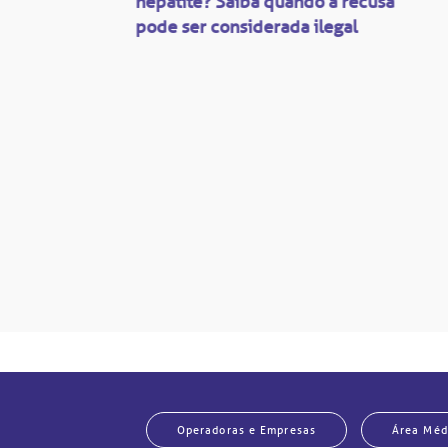
ação
hepatite? Saiba quando a recusa
pode ser considerada ilegal
são
mente
disputas
so.
Operadoras e Empresas
Área Méd