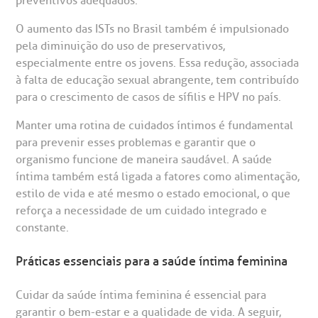
preventivos adequados.
entro de Excelência em Ortopedia
Endereço:
O aumento das ISTs no Brasil também é impulsionado
statuto social da BP
ronto-socorro
UVIDORIA:
Rua Maestro Cardim, 769
pela diminuição do uso de preservativos,
utras especialidades
Telemedicina BP
especialmente entre os jovens. Essa redução, associada
ouvidoria@bp.org.br
CEP: 01323-001 | Bela Vista
overnança corporativa
olicitação de cópia de prontuário médico
à falta de educação sexual abrangente, tem contribuído
São Paulo - SP
para o crescimento de casos de sífilis e HPV no país​.
Fale Conosco
mpacto social
olicitação de orçamento particular
Manter uma rotina de cuidados íntimos é fundamental
Teleinterconsulta
para prevenir esses problemas e garantir que o
BP Mirante
mprensa
olicitação de veracidade de atestado
organismo funcione de maneira saudável. A saúde
íntima também está ligada a fatores como alimentação,
estilo de vida e até mesmo o estado emocional, o que
otícias
ronto atendimento
reforça a necessidade de um cuidado integrado e
Centro de Doenças Autoimunes
constante.
ustentabilidade
onveniências
Práticas essenciais para a saúde íntima feminina
Saiba mais
obre a BP
nternação/Cirurgia
Cuidar da saúde íntima feminina é essencial para
garantir o bem-estar e a qualidade de vida. A seguir,