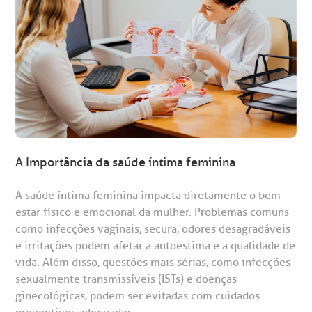
gendamento de consultas e exames
UVIDORIA/SAC
ducação e Pesquisa
emodinâmica
entro de Oncologia e Hematologia
Hospital BP
A Importância da saúde íntima feminina
heck-in antecipado
rea do médico
orários de atendimento
ardiologia
A BP conta com você para melhorar sempre a qualidade do
A saúde íntima feminina impacta diretamente o bem-
atendimento e dos serviços prestados.
A Ouvidoria e SAC são canais para você, cliente da BP, tirar
estar físico e emocional da mulher. Problemas comuns
suas dúvidas, registrar suas reclamações ou fazer elogios
esultados de exames
ódigo de conduta
uvidoria
entro de Excelência em Neurologia e
como infecções vaginais, secura, odores desagradáveis
relacionados ao nosso atendimento e aos nossos serviços.
Horário de atendimento: 2ª a 6ª feira das 7h às 18h
eurocirurgia
e irritações podem afetar a autoestima e a qualidade de
vida. Além disso, questões mais sérias, como infecções
eleconsulta
emonstrações Financeiras
rotocolo de Infarto SUS
AC:
Saiba mais
sexualmente transmissíveis (ISTs) e doenças
ediatria
ginecológicas, podem ser evitadas com cuidados
reparo de Exames
oação
orários de Visita
(11)
3505-1000