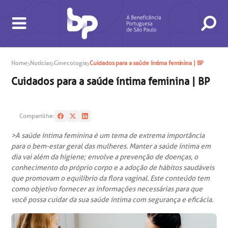
Home
Notícias
Ginecologia
Cuidados para a saúde íntima feminina | BP
Cuidados para a saúde íntima feminina | BP
Compartilhe:
>A saúde íntima feminina é um tema de extrema importância
para o bem-estar geral das mulheres. Manter a saúde íntima em
dia vai além da higiene; envolve a prevenção de doenças, o
BUSCA
CONSULTAS E EXAMES
ATENDIMENTO 24H
CONHEÇA AS UNIDADES
INSTITUCIONAL
NOSSOS SERVIÇOS
INFORMAÇÕES ÚTEIS
ESPECIALIDADES
conhecimento do próprio corpo e a adoção de hábitos saudáveis
que promovam o equilíbrio da flora vaginal. Este conteúdo tem
como objetivo fornecer as informações necessárias para que
você possa cuidar da sua saúde íntima com segurança e eficácia.