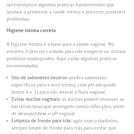
rabalhe Conosco
stacionamento
Endereço:
apresentamos algumas práticas fundamentais que
ajudam a preservar a saúde íntima e prevenir possíveis
R. Martiniano de Carvalho, 965
isitas de Benchmarking
úvidas frequentes
problemas:
CEP: 01323-001 | Bela Vista
Higiene íntima correta
São Paulo - SP
oluntariado
ospedagem
A higiene íntima é a base para a saúde vaginal. No
entanto, é preciso cuidado para não exagerar ou utilizar
omitê de Bioética
limentação
produtos inadequados. Aqui estão algumas práticas
Clínica Medicina da Mulher
recomendadas:
anco de Sangue
Uso de sabonetes neutros:
prefira sabonetes
específicos para a área íntima, com pH adequado
emodiálise
(entre 4 e 5) para não alterar a flora vaginal.
Evitar duchas vaginais:
as duchas podem remover as
oação de órgãos
bactérias boas que protegem contra infecções, além
Saiba mais
de desequilibrar o pH vaginal.
Limpeza de frente para trás:
após usar o banheiro,
inhas de cuidado
sempre limpe de frente para trás para evitar que