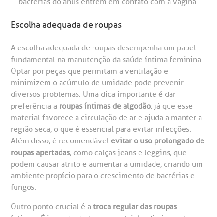
Endereço:
bactérias do ânus entrem em contato com a vagina.
chados e perdidos
R. Colômbia, 332
Escolha adequada de roupas
CEP: 01438-000 | Jardim Paulista
A escolha adequada de roupas desempenha um papel
São Paulo - SP
fundamental na manutenção da saúde íntima feminina.
Optar por peças que permitam a ventilação e
minimizem o acúmulo de umidade pode prevenir
diversos problemas. Uma dica importante é dar
preferência a
roupas íntimas de algodão
, já que esse
material favorece a circulação de ar e ajuda a manter a
região seca, o que é essencial para evitar infecções.
Além disso, é recomendável
evitar o uso prolongado de
roupas apertadas
, como calças jeans e leggins, que
podem causar atrito e aumentar a umidade, criando um
ambiente propício para o crescimento de bactérias e
fungos.
Outro ponto crucial é a
troca regular das roupas