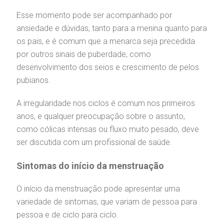
rabalhe Conosco
stacionamento
São Paulo - SP
Esse momento pode ser acompanhado por
ansiedade e dúvidas, tanto para a menina quanto para
isitas de Benchmarking
úvidas frequentes
Clínica Medicina da Mulher
os pais, e é comum que a menarca seja precedida
por outros sinais de puberdade, como
oluntariado
ospedagem
desenvolvimento dos seios e crescimento de pelos
pubianos.
omitê de Bioética
limentação
A irregularidade nos ciclos é comum nos primeiros
anos, e qualquer preocupação sobre o assunto,
anco de Sangue
como cólicas intensas ou fluxo muito pesado, deve
Saiba mais
ser discutida com um profissional de saúde.
emodiálise
Endereço:
Sintomas do início da menstruação
R. Colômbia, 332
oação de órgãos
CEP: 01438-000 | Jardim Paulista
O início da menstruação pode apresentar uma
São Paulo - SP
variedade de sintomas, que variam de pessoa para
inhas de cuidado
pessoa e de ciclo para ciclo.