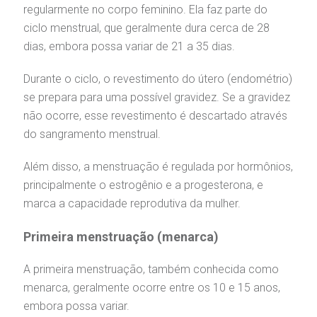
Endereço:
regularmente no corpo feminino. Ela faz parte do
entro de Excelência em Ortopedia
Rua Maestro Cardim, 769
ciclo menstrual, que geralmente dura cerca de 28
statuto social da BP
ronto-socorro
UVIDORIA:
CEP: 01323-001 | Bela Vista
dias, embora possa variar de 21 a 35 dias.
Telemedicina BP
utras especialidades
São Paulo - SP
ouvidoria@bp.org.br
overnança corporativa
olicitação de cópia de prontuário médico
Durante o ciclo, o revestimento do útero (endométrio)
se prepara para uma possível gravidez. Se a gravidez
BP Mirante
Teleinterconsulta
Fale Conosco
mpacto social
olicitação de orçamento particular
não ocorre, esse revestimento é descartado através
do sangramento menstrual.
mprensa
olicitação de veracidade de atestado
Centro de Doenças Autoimunes
Além disso, a menstruação é regulada por hormônios,
principalmente o estrogênio e a progesterona, e
otícias
ronto atendimento
marca a capacidade reprodutiva da mulher.
Saiba mais
Primeira menstruação (menarca)
ustentabilidade
onveniências
A primeira menstruação, também conhecida como
Endereço:
obre a BP
nternação/Cirurgia
menarca, geralmente ocorre entre os 10 e 15 anos,
R. Martiniano de Carvalho, 965
embora possa variar.
CEP: 01323-001 | Bela Vista