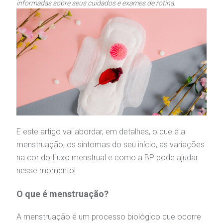
informadas sobre seus cuidados e exames de rotina.
gendamento de consultas e exames
UVIDORIA/SAC
ducação e Pesquisa
emodinâmica
entro de Oncologia e Hematologia
Hospital BP
heck-in antecipado
rea do médico
orários de atendimento
ardiologia
E este artigo vai abordar, em detalhes, o que é a
A BP conta com você para melhorar sempre a qualidade do
atendimento e dos serviços prestados.
menstruação, os sintomas do seu início, as variações
A Ouvidoria e SAC são canais para você, cliente da BP, tirar
suas dúvidas, registrar suas reclamações ou fazer elogios
na cor do fluxo menstrual e como a BP pode ajudar
esultados de exames
ódigo de conduta
uvidoria
entro de Excelência em Neurologia e
relacionados ao nosso atendimento e aos nossos serviços.
nesse momento!
Horário de atendimento: 2ª a 6ª feira das 7h às 18h
eurocirurgia
eleconsulta
emonstrações Financeiras
rotocolo de Infarto SUS
O que é menstruação?
AC:
Saiba mais
ediatria
A menstruação é um processo biológico que ocorre
reparo de Exames
oação
orários de Visita
(11)
3505-1000