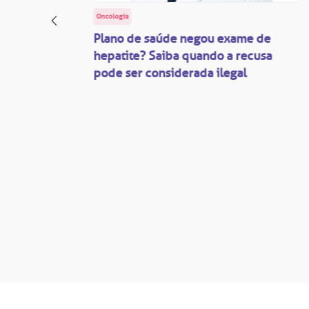
Oncologia
: o
Plano de saúde negou exame de
ação
hepatite? Saiba quando a recusa
pode ser considerada ilegal
são
mente
disputas
so.