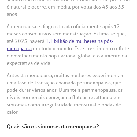
entro de Excelência em Ortopedia
Endereço:
é natural e ocorre, em média, por volta dos 45 aos 55
statuto social da BP
ronto-socorro
UVIDORIA:
anos.
Rua Maestro Cardim, 769
utras especialidades
Telemedicina BP
ouvidoria@bp.org.br
CEP: 01323-001 | Bela Vista
A menopausa é diagnosticada oficialmente após 12
overnança corporativa
olicitação de cópia de prontuário médico
São Paulo - SP
meses consecutivos sem menstruação. Estima-se que,
até 2025, haverá
1,1 bilhão de mulheres na pós-
Fale Conosco
mpacto social
olicitação de orçamento particular
menopausa
em todo o mundo. Esse crescimento reflete
o envelhecimento populacional global e o aumento da
Teleinterconsulta
BP Mirante
expectativa de vida.
mprensa
olicitação de veracidade de atestado
Antes da menopausa, muitas mulheres experimentam
otícias
ronto atendimento
uma fase de transição chamada perimenopausa, que
pode durar vários anos. Durante a perimenopausa, os
Centro de Doenças Autoimunes
níveis hormonais começam a flutuar, resultando em
ustentabilidade
onveniências
sintomas como irregularidade menstrual e ondas de
calor.
Saiba mais
obre a BP
nternação/Cirurgia
Quais são os sintomas da menopausa?
rabalhe Conosco
stacionamento