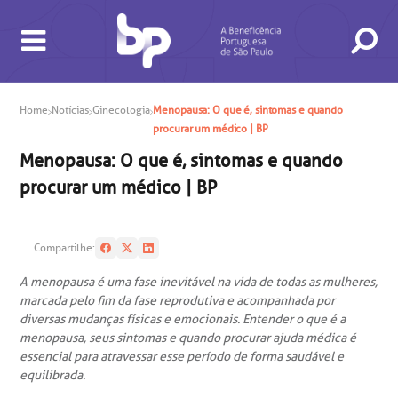
Home
Notícias
Ginecologia
Menopausa: O que é, sintomas e quando
procurar um médico | BP
Menopausa: O que é, sintomas e quando
procurar um médico | BP
Compartilhe:
BUSCA
CONSULTAS E EXAMES
ATENDIMENTO 24H
CONHEÇA AS UNIDADES
INSTITUCIONAL
NOSSOS SERVIÇOS
INFORMAÇÕES ÚTEIS
ESPECIALIDADES
A menopausa é uma fase inevitável na vida de todas as mulheres,
marcada pelo fim da fase reprodutiva e acompanhada por
diversas mudanças físicas e emocionais. Entender o que é a
menopausa, seus sintomas e quando procurar ajuda médica é
essencial para atravessar esse período de forma saudável e
equilibrada.