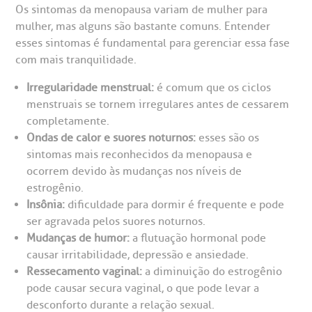
Endereço:
Os sintomas da menopausa variam de mulher para
mulher, mas alguns são bastante comuns. Entender
R. Martiniano de Carvalho, 965
isitas de Benchmarking
úvidas frequentes
esses sintomas é fundamental para gerenciar essa fase
CEP: 01323-001 | Bela Vista
com mais tranquilidade.
São Paulo - SP
oluntariado
ospedagem
Irregularidade menstrual:
é comum que os ciclos
menstruais se tornem irregulares antes de cessarem
omitê de Bioética
limentação
completamente.
Clínica Medicina da Mulher
Ondas de calor e suores noturnos:
esses são os
sintomas mais reconhecidos da menopausa e
anco de Sangue
ocorrem devido às mudanças nos níveis de
estrogênio.
emodiálise
Insônia:
dificuldade para dormir é frequente e pode
ser agravada pelos suores noturnos.
Mudanças de humor:
a flutuação hormonal pode
oação de órgãos
causar irritabilidade, depressão e ansiedade.
Saiba mais
Ressecamento vaginal:
a diminuição do estrogênio
inhas de cuidado
pode causar secura vaginal, o que pode levar a
desconforto durante a relação sexual.
Endereço: