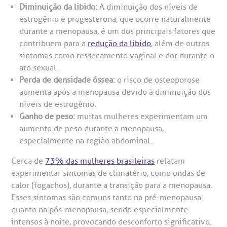
chados e perdidos
Diminuição da libido:
A diminuição dos níveis de
R. Colômbia, 332
estrogênio e progesterona, que ocorre naturalmente
durante a menopausa, é um dos principais fatores que
CEP: 01438-000 | Jardim Paulista
contribuem para a
redução da libido
, além de outros
São Paulo - SP
sintomas como ressecamento vaginal e dor durante o
ato sexual​.
Perda de densidade óssea:
o risco de osteoporose
aumenta após a menopausa devido à diminuição dos
níveis de estrogênio.
Ganho de peso:
muitas mulheres experimentam um
aumento de peso durante a menopausa,
especialmente na região abdominal.
Cerca de
73% das mulheres brasileiras
relatam
experimentar sintomas de climatério, como ondas de
calor (fogachos), durante a transição para a menopausa.
Esses sintomas são comuns tanto na pré-menopausa
quanto na pós-menopausa, sendo especialmente
intensos à noite, provocando desconforto significativo​.