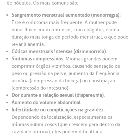
de nódulos. Os mais comuns são:
CEP: 01438-000 | Jardim Paulista
Sangramento menstrual aumentado (menorragia):
São Paulo - SP
Este é o sintoma mais frequente. A mulher pode
notar fluxos muito intensos, com coágulos, e uma
duração mais longa do período menstrual, o que pode
levar à anemia.
Cólicas menstruais intensas (dismenorreia).
Sintomas compressivos:
Miomas grandes podem
comprimir órgãos vizinhos, causando sensação de
peso ou pressão na pelve, aumento da frequência
urinária (compressão da bexiga) ou constipação
(compressão do intestino).
Dor durante a relação sexual (dispareunia).
Aumento do volume abdominal.
Infertilidade ou complicações na gravidez:
Dependendo da localização, especialmente os
miomas submucosos (que crescem para dentro da
cavidade uterina), eles podem dificultar a