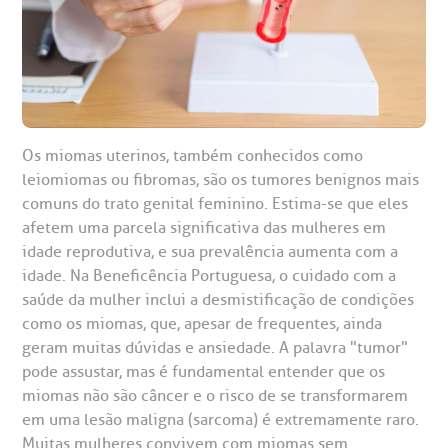
Os miomas uterinos, também conhecidos como
gendamento de consultas e exames
UVIDORIA/SAC
ducação e Pesquisa
emodinâmica
entro de Oncologia e Hematologia
Hospital BP
leiomiomas ou fibromas, são os tumores benignos mais
comuns do trato genital feminino. Estima-se que eles
heck-in antecipado
rea do médico
orários de atendimento
ardiologia
A BP conta com você para melhorar sempre a qualidade do
afetem uma parcela significativa das mulheres em
atendimento e dos serviços prestados.
idade reprodutiva, e sua prevalência aumenta com a
A Ouvidoria e SAC são canais para você, cliente da BP, tirar
suas dúvidas, registrar suas reclamações ou fazer elogios
idade. Na Beneficência Portuguesa, o cuidado com a
esultados de exames
ódigo de conduta
uvidoria
entro de Excelência em Neurologia e
relacionados ao nosso atendimento e aos nossos serviços.
saúde da mulher inclui a desmistificação de condições
Horário de atendimento: 2ª a 6ª feira das 7h às 18h
eurocirurgia
como os miomas, que, apesar de frequentes, ainda
eleconsulta
emonstrações Financeiras
rotocolo de Infarto SUS
geram muitas dúvidas e ansiedade. A palavra "tumor"
AC:
Saiba mais
ediatria
pode assustar, mas é fundamental entender que os
reparo de Exames
oação
orários de Visita
(11)
3505-1000
miomas não são câncer e o risco de se transformarem
em uma lesão maligna (sarcoma) é extremamente raro.
entro de Excelência em Ortopedia
Endereço:
Muitas mulheres convivem com miomas sem