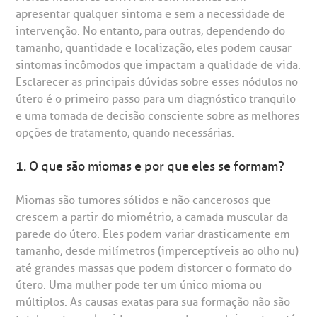
statuto social da BP
ronto-socorro
UVIDORIA:
Rua Maestro Cardim, 769
apresentar qualquer sintoma e sem a necessidade de
utras especialidades
Telemedicina BP
intervenção. No entanto, para outras, dependendo do
ouvidoria@bp.org.br
CEP: 01323-001 | Bela Vista
overnança corporativa
olicitação de cópia de prontuário médico
tamanho, quantidade e localização, eles podem causar
São Paulo - SP
sintomas incômodos que impactam a qualidade de vida.
Fale Conosco
Esclarecer as principais dúvidas sobre esses nódulos no
mpacto social
olicitação de orçamento particular
útero é o primeiro passo para um diagnóstico tranquilo
Teleinterconsulta
BP Mirante
e uma tomada de decisão consciente sobre as melhores
mprensa
olicitação de veracidade de atestado
opções de tratamento, quando necessárias.
1. O que são miomas e por que eles se formam?
otícias
ronto atendimento
Centro de Doenças Autoimunes
Miomas são tumores sólidos e não cancerosos que
ustentabilidade
onveniências
crescem a partir do miométrio, a camada muscular da
parede do útero. Eles podem variar drasticamente em
Saiba mais
obre a BP
nternação/Cirurgia
tamanho, desde milímetros (imperceptíveis ao olho nu)
até grandes massas que podem distorcer o formato do
útero. Uma mulher pode ter um único mioma ou
rabalhe Conosco
stacionamento
Endereço:
múltiplos. As causas exatas para sua formação não são