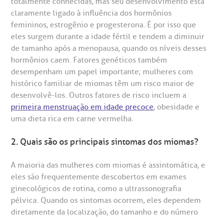
totalmente conhecidas, mas seu desenvolvimento está
R. Martiniano de Carvalho, 965
isitas de Benchmarking
úvidas frequentes
claramente ligado à influência dos hormônios
CEP: 01323-001 | Bela Vista
femininos, estrogênio e progesterona. É por isso que
São Paulo - SP
eles surgem durante a idade fértil e tendem a diminuir
oluntariado
ospedagem
de tamanho após a menopausa, quando os níveis desses
hormônios caem. Fatores genéticos também
omitê de Bioética
limentação
desempenham um papel importante; mulheres com
Clínica Medicina da Mulher
histórico familiar de miomas têm um risco maior de
anco de Sangue
desenvolvê-los. Outros fatores de risco incluem a
primeira menstruação em idade precoce
, obesidade e
uma dieta rica em carne vermelha.
emodiálise
2. Quais são os principais sintomas dos miomas?
oação de órgãos
Saiba mais
A maioria das mulheres com miomas é assintomática, e
eles são frequentemente descobertos em exames
inhas de cuidado
ginecológicos de rotina, como a ultrassonografia
Endereço:
pélvica. Quando os sintomas ocorrem, eles dependem
chados e perdidos
diretamente da localização, do tamanho e do número
R. Colômbia, 332