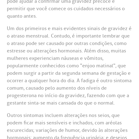
pode ajudar a confirmar uma gravidez precoce e
statuto social da BP
ronto-socorro
UVIDORIA:
permitir que você comece os cuidados necessários o
Rua Maestro Cardim, 769
utras especialidades
quanto antes.
Telemedicina BP
ouvidoria@bp.org.br
CEP: 01323-001 | Bela Vista
overnança corporativa
olicitação de cópia de prontuário médico
São Paulo - SP
Um dos primeiros e mais evidentes sinais de gravidez é
o atraso menstrual. Contudo, é importante lembrar que
Fale Conosco
mpacto social
olicitação de orçamento particular
o atraso pode ser causado por outras condições, como
estresse ou alterações hormonais. Além disso, muitas
Teleinterconsulta
BP Mirante
mulheres experienciam náuseas e vômitos,
mprensa
olicitação de veracidade de atestado
popularmente conhecidos como "enjoo matinal", que
podem surgir a partir da segunda semana de gestação e
otícias
ronto atendimento
ocorrer a qualquer hora do dia. A fadiga é outro sintoma
comum, causado pelo aumento dos níveis de
Centro de Doenças Autoimunes
progesterona no início da gravidez, fazendo com que a
ustentabilidade
onveniências
gestante sinta-se mais cansada do que o normal.
Saiba mais
obre a BP
nternação/Cirurgia
Outros sintomas incluem alterações nos seios, que
podem ficar mais sensíveis e inchados, com aréolas
escurecidas; variações de humor, devido às alterações
rabalhe Conosco
stacionamento
Endereço:
hormonais; aumento da frequência urinária; e desejos