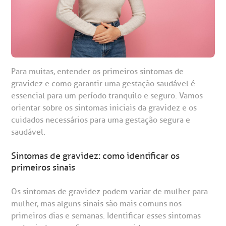
Para muitas, entender os primeiros sintomas de
gravidez e como garantir uma gestação saudável é
gendamento de consultas e exames
UVIDORIA/SAC
ducação e Pesquisa
emodinâmica
entro de Oncologia e Hematologia
Hospital BP
essencial para um período tranquilo e seguro. Vamos
orientar sobre os sintomas iniciais da gravidez e os
heck-in antecipado
rea do médico
orários de atendimento
ardiologia
cuidados necessários para uma gestação segura e
A BP conta com você para melhorar sempre a qualidade do
atendimento e dos serviços prestados.
saudável.
A Ouvidoria e SAC são canais para você, cliente da BP, tirar
suas dúvidas, registrar suas reclamações ou fazer elogios
esultados de exames
ódigo de conduta
uvidoria
entro de Excelência em Neurologia e
relacionados ao nosso atendimento e aos nossos serviços.
Sintomas de gravidez: como identificar os
Horário de atendimento: 2ª a 6ª feira das 7h às 18h
eurocirurgia
primeiros sinais
eleconsulta
emonstrações Financeiras
rotocolo de Infarto SUS
AC:
Saiba mais
ediatria
Os sintomas de gravidez podem variar de mulher para
mulher, mas alguns sinais são mais comuns nos
reparo de Exames
oação
orários de Visita
(11)
3505-1000
primeiros dias e semanas. Identificar esses sintomas
entro de Excelência em Ortopedia
Endereço: