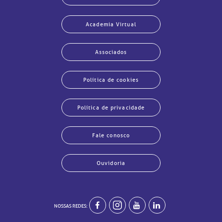
Academia Virtual
Associados
Política de cookies
Política de privacidade
Fale conosco
echar
echar
echar
echar
echar
echar
echar
echar
Ouvidoria
NOSSAS REDES: