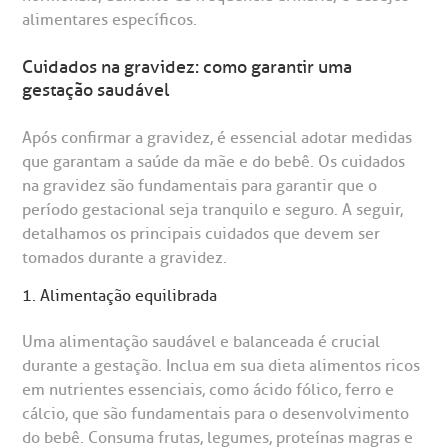
alimentares específicos.
R. Martiniano de Carvalho, 965
isitas de Benchmarking
úvidas frequentes
CEP: 01323-001 | Bela Vista
Cuidados na gravidez: como garantir uma
São Paulo - SP
gestação saudável
oluntariado
ospedagem
Após confirmar a gravidez, é essencial adotar medidas
omitê de Bioética
limentação
que garantam a saúde da mãe e do bebê. Os cuidados
Clínica Medicina da Mulher
na gravidez são fundamentais para garantir que o
período gestacional seja tranquilo e seguro. A seguir,
anco de Sangue
detalhamos os principais cuidados que devem ser
tomados durante a gravidez.
emodiálise
1. Alimentação equilibrada
oação de órgãos
Uma alimentação saudável e balanceada é crucial
Saiba mais
durante a gestação. Inclua em sua dieta alimentos ricos
inhas de cuidado
em nutrientes essenciais, como ácido fólico, ferro e
cálcio, que são fundamentais para o desenvolvimento
Endereço:
do bebê. Consuma frutas, legumes, proteínas magras e
chados e perdidos