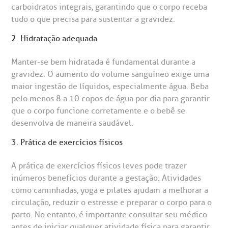
R. Colômbia, 332
carboidratos integrais, garantindo que o corpo receba
tudo o que precisa para sustentar a gravidez.
CEP: 01438-000 | Jardim Paulista
São Paulo - SP
2. Hidratação adequada
Manter-se bem hidratada é fundamental durante a
gravidez. O aumento do volume sanguíneo exige uma
maior ingestão de líquidos, especialmente água. Beba
pelo menos 8 a 10 copos de água por dia para garantir
que o corpo funcione corretamente e o bebê se
desenvolva de maneira saudável.
3. Prática de exercícios físicos
A prática de exercícios físicos leves pode trazer
inúmeros benefícios durante a gestação. Atividades
como caminhadas, yoga e pilates ajudam a melhorar a
circulação, reduzir o estresse e preparar o corpo para o
parto. No entanto, é importante consultar seu médico
antes de iniciar qualquer atividade física para garantir