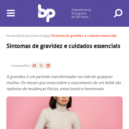
Home
Notícias
Ginecologia
Sintomas de gravidez e cuidados essenciais
Sintomas de gravidez e cuidados essenciais
Compartilhe:
A gravidez é um período transformador na vida de qualquer
mulher. Os meses que antecedem o nascimento de um bebê são
BUSCA
CONSULTAS E EXAMES
ATENDIMENTO 24H
CONHEÇA AS UNIDADES
INSTITUCIONAL
NOSSOS SERVIÇOS
INFORMAÇÕES ÚTEIS
ESPECIALIDADES
repletos de mudanças físicas, emocionais e hormonais.