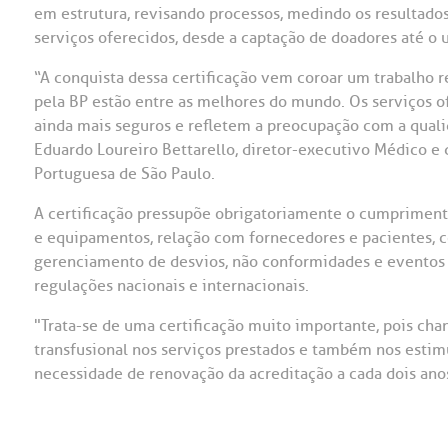
em estrutura, revisando processos, medindo os resultado
OUVIDORI
serviços oferecidos, desde a captação de doadores até o 
ouvi
“A conquista dessa certificação vem coroar um trabalho r
E
pela BP estão entre as melhores do mundo. Os serviços o
R
ainda mais seguros e refletem a preocupação com a qualida
Fale
C
Eduardo Loureiro Bettarello, diretor-executivo Médico e
V
Portuguesa de São Paulo.
S
A certificação pressupõe obrigatoriamente o cumprimento
e equipamentos, relação com fornecedores e pacientes, c
gerenciamento de desvios, não conformidades e eventos 
regulações nacionais e internacionais.
"Trata-se de uma certificação muito importante, pois ch
transfusional nos serviços prestados e também nos estimu
necessidade de renovação da acreditação a cada dois anos