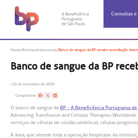
Consultas 
Inf
Con
Home
Notícias
Institucional
Banco de sangue da BP recebe acreditação inter
Espec
Inst
Co
Hospit
Ho
Agendam
Área do
Achados
Centro 
OUVID
Banco de sangue da BP receb
Check-i
Certific
Aliment
Cardiol
A BP c
Resulta
Demons
Banco 
Centro 
do ate
10 de novembro de 2020
A Ouvid
Finance
Neuroci
suas dú
Compartilhe:
Telecon
Conven
relaci
Horário
Doação
Pediatri
O banco de sangue da
BP – A Beneficência Portuguesa de
Preparo
Coronav
Advancing Transfusion and Cellular Therapies Worldwide 
Ética e
Centro 
SAC:
serviços de células de cordão umbilical, células progeni
Doação 
(11
Outras 
A área, que atende toda a operação hospitalar da institu
Linhas 