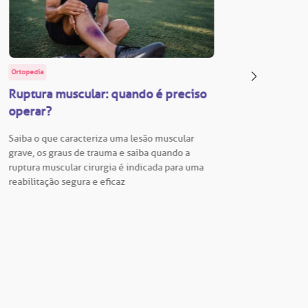
Ortopedia
BP Educa
Ruptura muscular: quando é preciso
Facul
operar?
Vestib
Saiba o que caracteriza uma lesão muscular
Vestibu
grave, os graus de trauma e saiba quando a
BP está
ruptura muscular cirurgia é indicada para uma
para En
reabilitação segura e eficaz
Hospita