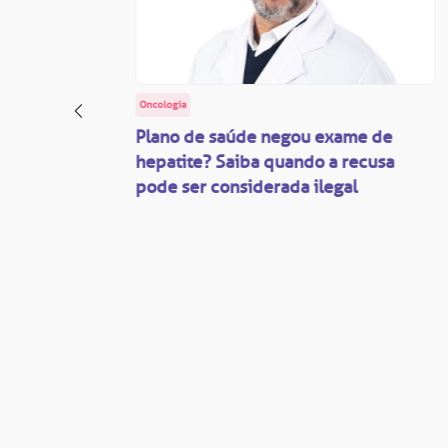
Oncologia
: o
Plano de saúde negou exame de
ação
hepatite? Saiba quando a recusa
pode ser considerada ilegal
são
mente
disputas
so.