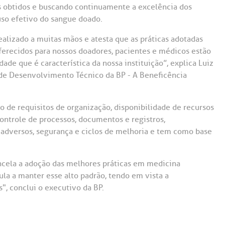
Saiba mais
Saiba mais
Teleinterconsulta
s obtidos e buscando continuamente a excelência dos
A:
uso efetivo do sangue doado.
doria@bp.org.br
Centro de Doenças Autoimunes
ealizado a muitas mãos e atesta que as práticas adotadas
ndereço:
Endereço:
ferecidos para nossos doadores, pacientes e médicos estão
ua Maestro Cardim, 769
R. Martiniano de Ca
de que é característica da nossa instituição”, explica Luiz
965
 Conosco
EP: 01323-001 | Bela
 de Desenvolvimento Técnico da BP - A Beneficência
ista
CEP: 01323-001 | Bel
ão Paulo - SP
São Paulo - SP
 de requisitos de organização, disponibilidade de recursos
ontrole de processos, documentos e registros,
adversos, segurança e ciclos de melhoria e tem como base
ancela a adoção das melhores práticas em medicina
la a manter esse alto padrão, tendo em vista a
", conclui o executivo da BP.