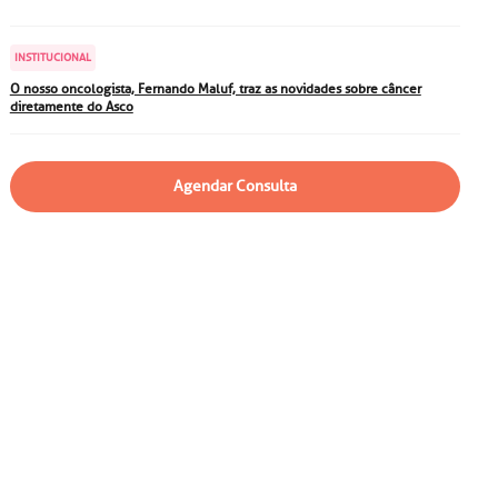
particular
Saiba mais
Solicitação de veracidade de
INSTITUCIONAL
atestado
Endereço:
O nosso oncologista, Fernando Maluf, traz as novidades sobre câncer
diretamente do Asco
rvalho,
R. Colômbia, 332
CEP: 01438-000 | Jardim
a Vista
Paulista, São Paulo - SP
Agendar Consulta