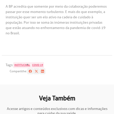
A BP acredita que somente por meio da colaboração poderemos
passar por esse momento turbulento. E mais do que exemplo, a
oação de órgãos
instituição quer ser um elo ativo na cadeia de cuidado à
Saiba mais
população. Por isso se soma às inúmeras instituições privadas
que estão atuando no enfrentamento da pandemia de covid-19
inhas de cuidado
no Brasil.
Endereço:
chados e perdidos
R. Colômbia, 332
CEP: 01438-000 | Jardim Paulista
São Paulo - SP
Tags:
INSTITUCINAL
COVID 19
Compartilhe:
Veja Também
Acesse artigos e conteúdos exclusivos com dicas e informações
para cuidar da sua saúde.