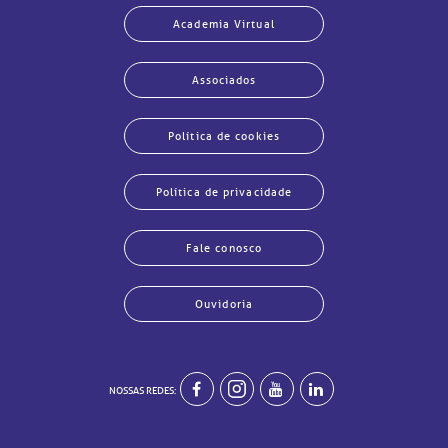
Academia Virtual
Associados
Política de cookies
Política de privacidade
Fale conosco
Ouvidoria
NOSSAS REDES:
echar
echar
echar
echar
echar
echar
echar
echar