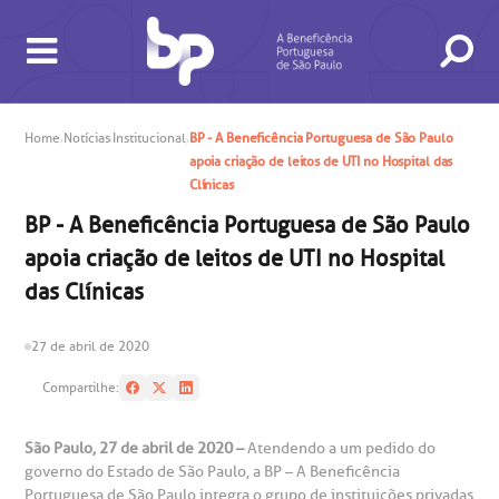
Home
Notícias
Institucional
BP - A Beneficência Portuguesa de São Paulo
apoia criação de leitos de UTI no Hospital das
BUSCA
CONSULTAS E EXAMES
ATENDIMENTO 24H
CONHEÇA AS UNIDADES
INSTITUCIONAL
NOSSOS SERVIÇOS
INFORMAÇÕES ÚTEIS
ESPECIALIDADES
Clínicas
BP - A Beneficência Portuguesa de São Paulo
apoia criação de leitos de UTI no Hospital
das Clínicas
27 de abril de 2020
Compartilhe:
gendamento de consultas e exames
UVIDORIA/SAC
ducação e Pesquisa
emodinâmica
entro de Oncologia e Hematologia
Hospital BP
São Paulo, 27 de abril de 2020 –
Atendendo a um pedido do
heck-in antecipado
rea do médico
orários de atendimento
ardiologia
A BP conta com você para melhorar sempre a qualidade do
governo do Estado de São Paulo, a BP – A Beneficência
atendimento e dos serviços prestados.
Portuguesa de São Paulo integra o grupo de instituições privadas
A Ouvidoria e SAC são canais para você, cliente da BP, tirar