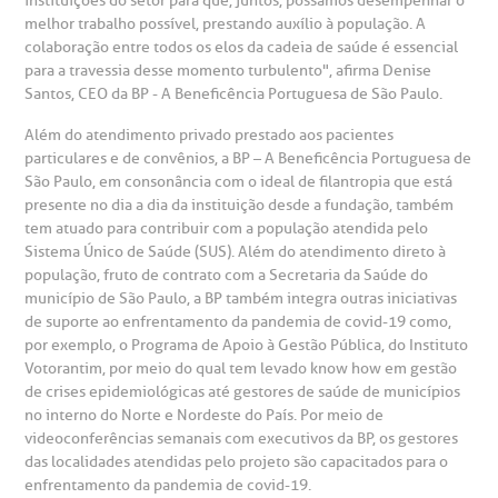
instituições do setor para que, juntos, possamos desempenhar o
Centro de Doenças Autoimunes
melhor trabalho possível, prestando auxílio à população. A
ustentabilidade
onveniências
colaboração entre todos os elos da cadeia de saúde é essencial
para a travessia desse momento turbulento", afirma Denise
Santos, CEO da BP - A Beneficência Portuguesa de São Paulo.
Saiba mais
obre a BP
nternação/Cirurgia
Além do atendimento privado prestado aos pacientes
particulares e de convênios, a BP – A Beneficência Portuguesa de
rabalhe Conosco
stacionamento
Endereço:
São Paulo, em consonância com o ideal de filantropia que está
presente no dia a dia da instituição desde a fundação, também
R. Martiniano de Carvalho, 965
tem atuado para contribuir com a população atendida pelo
isitas de Benchmarking
úvidas frequentes
Sistema Único de Saúde (SUS). Além do atendimento direto à
CEP: 01323-001 | Bela Vista
população, fruto de contrato com a Secretaria da Saúde do
São Paulo - SP
município de São Paulo, a BP também integra outras iniciativas
oluntariado
ospedagem
de suporte ao enfrentamento da pandemia de covid-19 como,
por exemplo, o Programa de Apoio à Gestão Pública, do Instituto
omitê de Bioética
limentação
Votorantim, por meio do qual tem levado know how em gestão
Clínica Medicina da Mulher
de crises epidemiológicas até gestores de saúde de municípios
no interno do Norte e Nordeste do País. Por meio de
anco de Sangue
videoconferências semanais com executivos da BP, os gestores
das localidades atendidas pelo projeto são capacitados para o
enfrentamento da pandemia de covid-19.
emodiálise