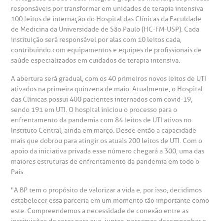
suas dúvidas, registrar suas reclamações ou fazer elogios
responsáveis por transformar em unidades de terapia intensiva
esultados de exames
ódigo de conduta
uvidoria
entro de Excelência em Neurologia e
relacionados ao nosso atendimento e aos nossos serviços.
100 leitos de internação do Hospital das Clínicas da Faculdade
Horário de atendimento: 2ª a 6ª feira das 7h às 18h
eurocirurgia
de Medicina da Universidade de São Paulo (HC-FM-USP). Cada
eleconsulta
emonstrações Financeiras
rotocolo de Infarto SUS
instituição será responsável por alas com 10 leitos cada,
AC:
Saiba mais
contribuindo com equipamentos e equipes de profissionais de
ediatria
saúde especializados em cuidados de terapia intensiva.
reparo de Exames
oação
orários de Visita
(11)
3505-1000
A abertura será gradual, com os 40 primeiros novos leitos de UTI
entro de Excelência em Ortopedia
Endereço:
ativados na primeira quinzena de maio. Atualmente, o Hospital
statuto social da BP
ronto-socorro
UVIDORIA:
das Clínicas possui 400 pacientes internados com covid-19,
Rua Maestro Cardim, 769
utras especialidades
sendo 191 em UTI. O hospital iniciou o processo para o
Telemedicina BP
ouvidoria@bp.org.br
enfrentamento da pandemia com 84 leitos de UTI ativos no
CEP: 01323-001 | Bela Vista
overnança corporativa
olicitação de cópia de prontuário médico
Instituto Central, ainda em março. Desde então a capacidade
São Paulo - SP
mais que dobrou para atingir os atuais 200 leitos de UTI. Com o
Fale Conosco
apoio da iniciativa privada esse número chegará a 300, uma das
mpacto social
olicitação de orçamento particular
maiores estruturas de enfrentamento da pandemia em todo o
Teleinterconsulta
País.
BP Mirante
mprensa
olicitação de veracidade de atestado
"A BP tem o propósito de valorizar a vida e, por isso, decidimos
estabelecer essa parceria em um momento tão importante como
otícias
ronto atendimento
este. Compreendemos a necessidade de conexão entre as