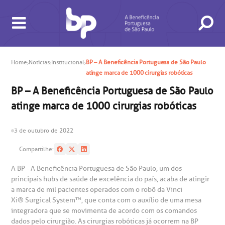
BUSCA
CONSULTAS E EXAMES
ATENDIMENTO 24H
CONHEÇA AS UNIDADES
INSTITUCIONAL
NOSSOS SERVIÇOS
INFORMAÇÕES ÚTEIS
ESPECIALIDADES
Home
Notícias
Institucional
BP – A Beneficência Portuguesa de São Paulo
atinge marca de 1000 cirurgias robóticas​
BP – A Beneficência Portuguesa de São Paulo
atinge marca de 1000 cirurgias robóticas​
3 de outubro de 2022
gendamento de consultas e exames
UVIDORIA/SAC
ducação e Pesquisa
emodinâmica
entro de Oncologia e Hematologia
Hospital BP
Compartilhe:
heck-in antecipado
rea do médico
orários de atendimento
ardiologia
A BP conta com você para melhorar sempre a qualidade do
A BP - A Beneficência Portuguesa de São Paulo, um dos
atendimento e dos serviços prestados.
principais hubs de saúde de excelência do país, acaba de atingir
A Ouvidoria e SAC são canais para você, cliente da BP, tirar
suas dúvidas, registrar suas reclamações ou fazer elogios
a marca de mil pacientes operados com o robô da Vinci
esultados de exames
ódigo de conduta
uvidoria
entro de Excelência em Neurologia e
relacionados ao nosso atendimento e aos nossos serviços.
Xi®️ Surgical System™️, que conta com o auxílio de uma mesa
Horário de atendimento: 2ª a 6ª feira das 7h às 18h
eurocirurgia
integradora que se movimenta de acordo com os comandos
eleconsulta
emonstrações Financeiras
rotocolo de Infarto SUS
dados pelo cirurgião. As cirurgias robóticas já ocorrem na BP