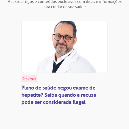
Saiba mais
Acesse artigos e conteúdos exclusivos com dicas e informações
obre a BP
nternação/Cirurgia
para cuidar da sua saúde.
rabalhe Conosco
stacionamento
Endereço:
R. Martiniano de Carvalho, 965
isitas de Benchmarking
úvidas frequentes
CEP: 01323-001 | Bela Vista
São Paulo - SP
oluntariado
ospedagem
omitê de Bioética
limentação
Clínica Medicina da Mulher
Oncologia
anco de Sangue
Plano de saúde negou exame de
hepatite? Saiba quando a recusa
pode ser considerada ilegal
emodiálise
oação de órgãos
Saiba mais