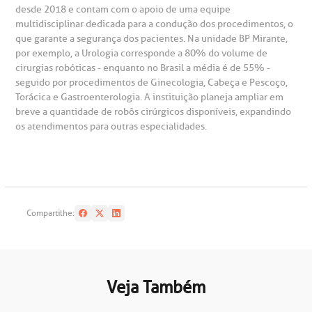
AC:
Saiba mais
desde 2018 e contam com o apoio de uma equipe
ediatria
multidisciplinar dedicada para a condução dos procedimentos, o
reparo de Exames
oação
orários de Visita
(11)
3505-1000
que garante a segurança dos pacientes. Na unidade BP Mirante,
por exemplo, a Urologia corresponde a 80% do volume de
entro de Excelência em Ortopedia
Endereço:
cirurgias robóticas - enquanto no Brasil a média é de 55% -
statuto social da BP
ronto-socorro
UVIDORIA:
seguido por procedimentos de Ginecologia, Cabeça e Pescoço,
Rua Maestro Cardim, 769
utras especialidades
Torácica e Gastroenterologia. A instituição planeja ampliar em
Telemedicina BP
ouvidoria@bp.org.br
CEP: 01323-001 | Bela Vista
breve a quantidade de robôs cirúrgicos disponíveis, expandindo
overnança corporativa
olicitação de cópia de prontuário médico
São Paulo - SP
os atendimentos para outras especialidades.
Fale Conosco
mpacto social
olicitação de orçamento particular
Teleinterconsulta
BP Mirante
mprensa
olicitação de veracidade de atestado
Compartilhe:
otícias
ronto atendimento
Centro de Doenças Autoimunes
ustentabilidade
onveniências
Veja Também