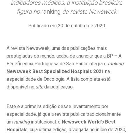
gendamento de consultas e exames
UVIDORIA/SAC
ducação e Pesquisa
emodinâmica
entro de Oncologia e Hematologia
indicadores médicos, a instituição brasileira
Hospital BP
figura no
ranking
da revista Newsweek
heck-in antecipado
rea do médico
orários de atendimento
ardiologia
A BP conta com você para melhorar sempre a qualidade do
atendimento e dos serviços prestados.
Publicado em 20 de outubro de 2020
A Ouvidoria e SAC são canais para você, cliente da BP, tirar
suas dúvidas, registrar suas reclamações ou fazer elogios
esultados de exames
ódigo de conduta
uvidoria
entro de Excelência em Neurologia e
relacionados ao nosso atendimento e aos nossos serviços.
Horário de atendimento: 2ª a 6ª feira das 7h às 18h
eurocirurgia
A revista
Newsweek
, uma das publicações mais
eleconsulta
emonstrações Financeiras
rotocolo de Infarto SUS
prestigiadas do mundo, acaba de anunciar que a
BP – A
AC:
Saiba mais
ediatria
Beneficência Portuguesa de São Paulo
integra o
ranking
reparo de Exames
oação
orários de Visita
(11)
3505-1000
Newsweek Best Specialized Hospitals 2021
na
Endereço:
entro de Excelência em Ortopedia
especialidade de Oncologia. A lista completa está
Rua Maestro Cardim, 769
statuto social da BP
ronto-socorro
disponível no
site
da publicação.
UVIDORIA:
CEP: 01323-001 | Bela Vista
Telemedicina BP
utras especialidades
São Paulo - SP
ouvidoria@bp.org.br
overnança corporativa
olicitação de cópia de prontuário médico
Este é a primeira edição desse levantamento por
especialidade, já que a revista publica tradicionalmente
BP Mirante
Teleinterconsulta
Fale Conosco
mpacto social
olicitação de orçamento particular
um
ranking
institucional, o
Newsweek World’s Best
Hospitals
, cuja última edição, divulgada no início de 2020,