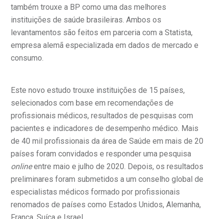
também trouxe a BP como uma das melhores
mprensa
olicitação de veracidade de atestado
Centro de Doenças Autoimunes
instituições de saúde brasileiras. Ambos os
levantamentos são feitos em parceria com a Statista,
otícias
ronto atendimento
empresa alemã especializada em dados de mercado e
consumo.
Saiba mais
ustentabilidade
onveniências
Endereço:
Este novo estudo trouxe instituições de 15 países,
obre a BP
nternação/Cirurgia
R. Martiniano de Carvalho, 965
selecionados com base em recomendações de
CEP: 01323-001 | Bela Vista
profissionais médicos, resultados de pesquisas com
rabalhe Conosco
stacionamento
São Paulo - SP
pacientes e indicadores de desempenho médico. Mais
de 40 mil profissionais da área de Saúde em mais de 20
isitas de Benchmarking
úvidas frequentes
países foram convidados e responder uma pesquisa
Clínica Medicina da Mulher
online
entre maio e julho de 2020. Depois, os resultados
oluntariado
ospedagem
preliminares foram submetidos a um conselho global de
especialistas médicos formado por profissionais
renomados de países como Estados Unidos, Alemanha,
omitê de Bioética
limentação
França, Suíça e Israel.