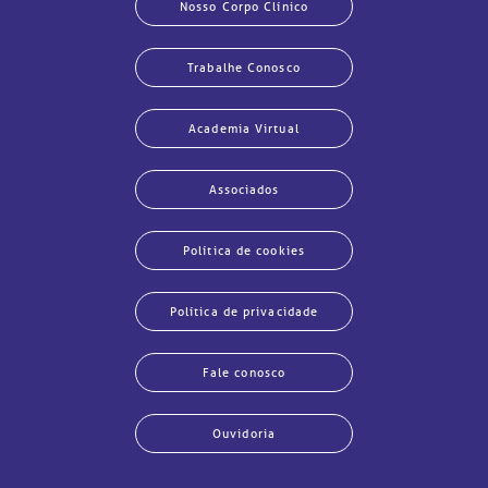
Nosso Corpo Clínico
Trabalhe Conosco
Academia Virtual
Associados
Política de cookies
Política de privacidade
Fale conosco
Ouvidoria
echar
echar
echar
echar
echar
echar
echar
echar