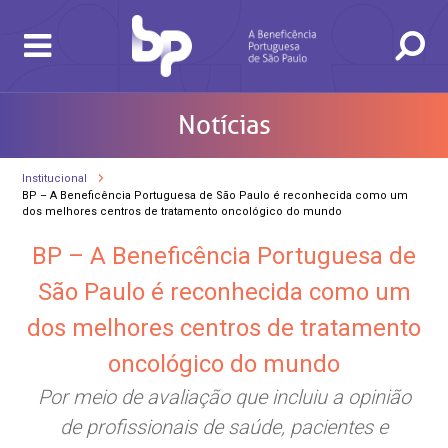
Notícias
Institucional
BP – A Beneficência Portuguesa de São Paulo é reconhecida como um
BUSCA
CONSULTAS E EXAMES
ATENDIMENTO 24H
CONHEÇA AS UNIDADES
INSTITUCIONAL
NOSSOS SERVIÇOS
INFORMAÇÕES ÚTEIS
ESPECIALIDADES
dos melhores centros de tratamento oncológico do mundo
BP – A Beneficência Portuguesa de
São Paulo é reconhecida como um
dos melhores centros de tratamento
oncológico do mundo
Por meio de avaliação que incluiu a opinião
de profissionais de saúde, pacientes e