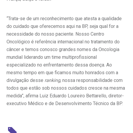
anco de Sangue
Saiba mais
“Trata-se de um reconhecimento que atesta a qualidade
do cuidado que oferecemos aqui na BP, seja qual for a
emodiálise
Endereço:
necessidade do nosso paciente. Nosso Centro
R. Colômbia, 332
Oncológico é referência internacional no tratamento do
oação de órgãos
CEP: 01438-000 | Jardim Paulista
câncer e temos conosco grandes nomes da Oncologia
São Paulo - SP
mundial liderando um time multiprofissional
inhas de cuidado
especializado no enfrentamento dessa doença. Ao
mesmo tempo em que ficamos muito honrados com a
chados e perdidos
divulgação desse
ranking
, nossa responsabilidade com
todos que estão sob nossos cuidados cresce na mesma
medida”, afirma Luiz Eduardo Loureiro Bettarello, diretor-
executivo Médico e de Desenvolvimento Técnico da BP.