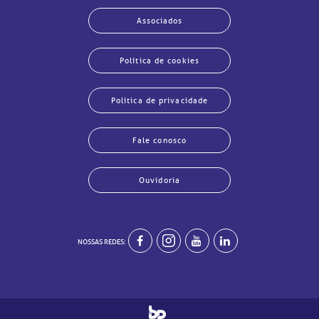
Associados
Política de cookies
Política de privacidade
Fale conosco
Ouvidoria
echar
echar
echar
echar
echar
echar
echar
echar
NOSSAS REDES: