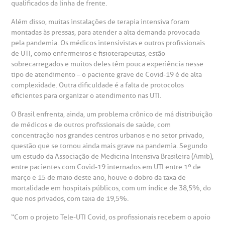
qualificados da linha de frente.
Além disso, muitas instalações de terapia intensiva foram
omitê de Bioética
limentação
montadas às pressas, para atender a alta demanda provocada
Clínica Medicina da Mulher
pela pandemia. Os médicos intensivistas e outros profissionais
de UTI, como enfermeiros e fisioterapeutas, estão
anco de Sangue
sobrecarregados e muitos deles têm pouca experiência nesse
tipo de atendimento – o paciente grave de Covid-19 é de alta
complexidade. Outra dificuldade é a falta de protocolos
emodiálise
eficientes para organizar o atendimento nas UTI.
O Brasil enfrenta, ainda, um problema crônico de má distribuição
oação de órgãos
de médicos e de outros profissionais de saúde, com
Saiba mais
concentração nos grandes centros urbanos e no setor privado,
inhas de cuidado
questão que se tornou ainda mais grave na pandemia. Segundo
um estudo da Associação de Medicina Intensiva Brasileira (Amib),
Endereço:
entre pacientes com Covid-19 internados em UTI entre 1º de
chados e perdidos
março e 15 de maio deste ano, houve o dobro da taxa de
R. Colômbia, 332
mortalidade em hospitais públicos, com um índice de 38,5%, do
que nos privados, com taxa de 19,5%.
CEP: 01438-000 | Jardim Paulista
São Paulo - SP
“Com o projeto Tele-UTI Covid, os profissionais recebem o apoio