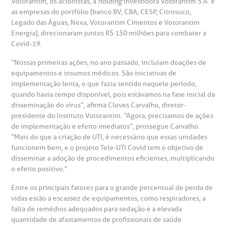
Votorantim, os acionistas, a
holding
investidora Votorantim S.A. e
as empresas do portfólio (banco BV, CBA, CESP, Citrosuco,
Fale Conosco
mpacto social
olicitação de orçamento particular
Legado das Águas, Nexa, Votorantim Cimentos e Votorantim
Energia), direcionaram juntos R$ 150 milhões para combater a
Teleinterconsulta
BP Mirante
Covid-19.
mprensa
olicitação de veracidade de atestado
“Nossas primeiras ações, no ano passado, incluíam doações de
equipamentos e insumos médicos. São iniciativas de
otícias
ronto atendimento
implementação lenta, o que fazia sentido naquele período,
quando havia tempo disponível, pois estávamos na fase inicial da
Centro de Doenças Autoimunes
disseminação do vírus”, afirma Cloves Carvalho, diretor-
ustentabilidade
onveniências
presidente do Instituto Votorantim. “Agora, precisamos de ações
de implementação e efeito imediatos”, prossegue Carvalho.
Saiba mais
obre a BP
nternação/Cirurgia
“Mais do que a criação de UTI, é necessário que essas unidades
funcionem bem, e o projeto Tele-UTI Covid tem o objetivo de
disseminar a adoção de procedimentos eficientes, multiplicando
rabalhe Conosco
stacionamento
o efeito positivo.”
Endereço:
Entre os principais fatores para o grande percentual de perda de
R. Martiniano de Carvalho, 965
isitas de Benchmarking
úvidas frequentes
vidas estão a escassez de equipamentos, como respiradores, a
CEP: 01323-001 | Bela Vista
falta de remédios adequados para sedação e a elevada
São Paulo - SP
quantidade de afastamentos de profissionais de saúde
oluntariado
ospedagem