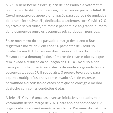
A BP – A Beneficência Portuguesa de São Paulo e a Votorantim,
por meio do Instituto Votorantim, uniram-se no projeto
Tele-UTI
Covid
, iniciativa de apoio e orientação para equipes de unidades
gendamento de consultas e exames
UVIDORIA/SAC
ducação e Pesquisa
emodinâmica
entro de Oncologia e Hematologia
de terapia intensiva (UTI) dedicadas a pacientes com Covid-19. O
Hospital BP
objetivo é salvar vidas, em meio à pandemia e ao grande número
de falecimentos entre os pacientes sob cuidados intensivos.
heck-in antecipado
rea do médico
orários de atendimento
ardiologia
A BP conta com você para melhorar sempre a qualidade do
atendimento e dos serviços prestados.
Entre novembro do ano passado e março deste ano o Brasil
A Ouvidoria e SAC são canais para você, cliente da BP, tirar
registrou a morte de 8 em cada 10 pacientes de Covid-19
suas dúvidas, registrar suas reclamações ou fazer elogios
esultados de exames
ódigo de conduta
uvidoria
entro de Excelência em Neurologia e
intubados em UTI do País, um dos maiores índices do mundo*.
relacionados ao nosso atendimento e aos nossos serviços.
Horário de atendimento: 2ª a 6ª feira das 7h às 18h
eurocirurgia
Mesmo com a diminuição dos números de casos e óbitos, o que
tem levado à redução da ocupação das UTI, a Covid-19 ainda
eleconsulta
emonstrações Financeiras
rotocolo de Infarto SUS
causa profundo impacto no sistema de saúde e a gravidade dos
AC:
Saiba mais
ediatria
pacientes levados à UTI segue alta. O projeto leva apoio para
equipes multiprofissionais com elevado nível de estresse,
reparo de Exames
oação
orários de Visita
(11)
3505-1000
permitindo a discussão de casos para que se consiga o melhor
entro de Excelência em Ortopedia
Endereço:
desfecho clínico nas condições dadas.
statuto social da BP
ronto-socorro
UVIDORIA:
Rua Maestro Cardim, 769
A Tele-UTI Covid é uma das diversas iniciativas adotadas pela
utras especialidades
Telemedicina BP
Votorantim desde março de 2020, para apoiar a sociedade civil
ouvidoria@bp.org.br
CEP: 01323-001 | Bela Vista
overnança corporativa
olicitação de cópia de prontuário médico
organizada no enfrentamento à pandemia. Por meio do Instituto
São Paulo - SP