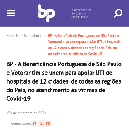
Home
Notícias
Institucional
BP - A Beneficência Portuguesa de São Paulo e
Votorantim se unem para apoiar UTI de hospitais
de 12 cidades, de todas as regiões do País, no
atendimento às vítimas de Covid-19
BP - A Beneficência Portuguesa de São Paulo
e Votorantim se unem para apoiar UTI de
BUSCA
CONSULTAS E EXAMES
ATENDIMENTO 24H
CONHEÇA AS UNIDADES
INSTITUCIONAL
NOSSOS SERVIÇOS
INFORMAÇÕES ÚTEIS
ESPECIALIDADES
hospitais de 12 cidades, de todas as regiões
do País, no atendimento às vítimas de
Covid-19
21 de setembro de 2021
Compartilhe: