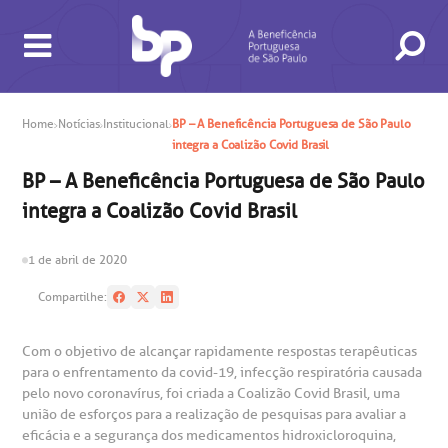
Home
Notícias
Institucional
BP – A Beneficência Portuguesa de São Paulo
integra a Coalizão Covid Brasil
BUSCA
CONSULTAS E EXAMES
ATENDIMENTO 24H
CONHEÇA AS UNIDADES
INSTITUCIONAL
NOSSOS SERVIÇOS
INFORMAÇÕES ÚTEIS
ESPECIALIDADES
BP – A Beneficência Portuguesa de São Paulo
integra a Coalizão Covid Brasil
1 de abril de 2020
Compartilhe:
gendamento de consultas e exames
UVIDORIA/SAC
ducação e Pesquisa
emodinâmica
entro de Oncologia e Hematologia
Hospital BP
Com o objetivo de alcançar rapidamente respostas terapêuticas
para o enfrentamento da covid-19, infecção respiratória causada
heck-in antecipado
rea do médico
orários de atendimento
ardiologia
A BP conta com você para melhorar sempre a qualidade do
pelo novo coronavírus, foi criada a Coalizão Covid Brasil, uma
atendimento e dos serviços prestados.
união de esforços para a realização de pesquisas para avaliar a
A Ouvidoria e SAC são canais para você, cliente da BP, tirar
suas dúvidas, registrar suas reclamações ou fazer elogios
eficácia e a segurança dos medicamentos hidroxicloroquina,
esultados de exames
ódigo de conduta
uvidoria
entro de Excelência em Neurologia e
relacionados ao nosso atendimento e aos nossos serviços.