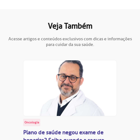
oação de órgãos
Saiba mais
Veja Também
inhas de cuidado
Endereço:
Acesse artigos e conteúdos exclusivos com dicas e informações
chados e perdidos
para cuidar da sua saúde.
R. Colômbia, 332
CEP: 01438-000 | Jardim Paulista
São Paulo - SP
Oncologia
Plano de saúde negou exame de