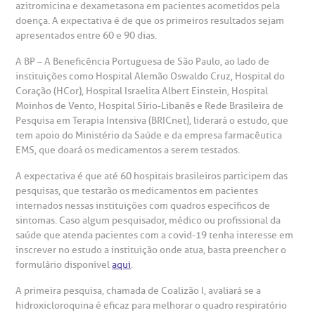
azitromicina e dexametasona em pacientes acometidos pela
Horário de atendimento: 2ª a 6ª feira das 7h às 18h
eurocirurgia
doença. A expectativa é de que os primeiros resultados sejam
eleconsulta
emonstrações Financeiras
rotocolo de Infarto SUS
apresentados entre 60 e 90 dias.
AC:
Saiba mais
ediatria
A BP – A Beneficência Portuguesa de São Paulo, ao lado de
reparo de Exames
oação
orários de Visita
instituições como Hospital Alemão Oswaldo Cruz, Hospital do
(11)
3505-1000
Coração (HCor), Hospital Israelita Albert Einstein, Hospital
entro de Excelência em Ortopedia
Endereço:
Moinhos de Vento, Hospital Sírio-Libanês e Rede Brasileira de
statuto social da BP
ronto-socorro
UVIDORIA:
Pesquisa em Terapia Intensiva (BRICnet), liderará o estudo, que
Rua Maestro Cardim, 769
utras especialidades
tem apoio do Ministério da Saúde e da empresa farmacêutica
Telemedicina BP
ouvidoria@bp.org.br
EMS, que doará os medicamentos a serem testados.
CEP: 01323-001 | Bela Vista
overnança corporativa
olicitação de cópia de prontuário médico
São Paulo - SP
A expectativa é que até 60 hospitais brasileiros participem das
pesquisas, que testarão os medicamentos em pacientes
Fale Conosco
mpacto social
olicitação de orçamento particular
internados nessas instituições com quadros específicos de
sintomas. Caso algum pesquisador, médico ou profissional da
Teleinterconsulta
BP Mirante
saúde que atenda pacientes com a covid-19 tenha interesse em
mprensa
olicitação de veracidade de atestado
inscrever no estudo a instituição onde atua, basta preencher o
formulário disponível
aqui
.
otícias
ronto atendimento
A primeira pesquisa, chamada de Coalizão I, avaliará se a
Centro de Doenças Autoimunes
hidroxicloroquina é eficaz para melhorar o quadro respiratório