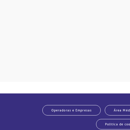
mente
disputas
so.
Operadoras e Empresas
Área Méd
Política de co