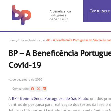
Consultas 
Inf
Con
Home
Notícias
Institucional
BP – A Beneficência Portuguesa de São Paulo part
Espec
Inst
Co
Hospit
Ho
Agendam
Área do
Achados
Centro 
OUVID
BP – A Beneficência Portugue
Check-i
Certific
Aliment
Cardiol
Covid-19
A BP c
Resulta
Demons
Banco 
Centro 
do ate
A Ouvid
Finance
Neuroci
suas dú
Telecon
Conven
relaci
1 de dezembro de 2020
Horário
Doação
Pediatri
Preparo
Coronav
Compartilhe:
Ética e
Centro 
SAC:
A
BP - Beneficência Portuguesa de São Paulo
, um dos pri
Doação 
centros de pesquisa para realização dos testes da fase 3 
(11
Outras 
Linhas 
Johnson & Johnson. O estudo foi aprovado pela Agência Na