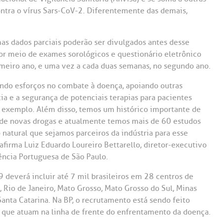
Saiba mais
Saiba mais
Teleinterconsulta
ontra o vírus Sars-CoV-2. Diferentemente das demais,
A:
doria@bp.org.br
Centro de Doenças Autoimunes
ndereço:
Endereço:
as dados parciais poderão ser divulgados antes desse
por meio de exames sorológicos e questionário eletrônico
ua Maestro Cardim, 769
R. Martiniano de Ca
965
 Conosco
meiro ano, e uma vez a cada duas semanas, no segundo ano.
EP: 01323-001 | Bela
ista
CEP: 01323-001 | Bel
ndo esforços no combate à doença, apoiando outras
ão Paulo - SP
São Paulo - SP
cia e a segurança de potenciais terapias para pacientes
r exemplo. Além disso, temos um histórico importante de
 de novas drogas e atualmente temos mais de 60 estudos
 natural que sejamos parceiros da indústria para esse
firma Luiz Eduardo Loureiro Bettarello, diretor-executivo
ncia Portuguesa de São Paulo.
 deverá incluir até 7 mil brasileiros em 28 centros de
, Rio de Janeiro, Mato Grosso, Mato Grosso do Sul, Minas
Santa Catarina. Na BP, o recrutamento está sendo feito
, que atuam na linha de frente do enfrentamento da doença.