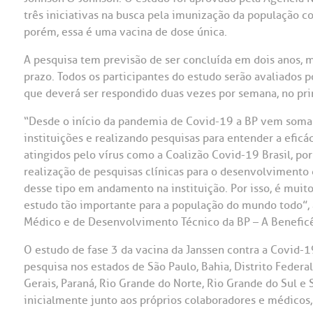
três iniciativas na busca pela imunização da população c
OUVIDORI
porém, essa é uma vacina de dose única.
ouvi
E
A pesquisa tem previsão de ser concluída em dois anos, m
prazo. Todos os participantes do estudo serão avaliados 
R
Fale
que deverá ser respondido duas vezes por semana, no pri
C
V
“Desde o início da pandemia de Covid-19 a BP vem soma
S
instituições e realizando pesquisas para entender a eficá
atingidos pelo vírus como a Coalizão Covid-19 Brasil, po
realização de pesquisas clínicas para o desenvolvimento
desse tipo em andamento na instituição. Por isso, é muito
estudo tão importante para a população do mundo todo”, a
Médico e de Desenvolvimento Técnico da BP – A Beneficê
O estudo de fase 3 da vacina da Janssen contra a Covid-19
pesquisa nos estados de São Paulo, Bahia, Distrito Federal
Gerais, Paraná, Rio Grande do Norte, Rio Grande do Sul e 
inicialmente junto aos próprios colaboradores e médicos