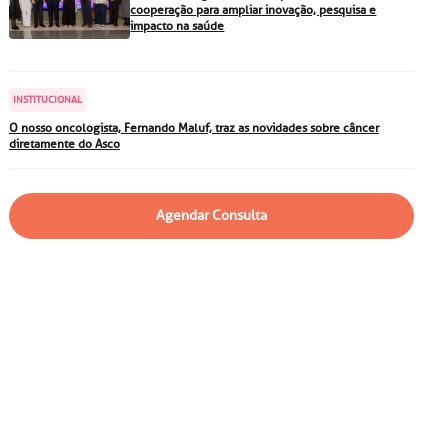
particular
Saiba mais
cooperação para ampliar inovação, pesquisa e
impacto na saúde
Solicitação de veracidade de
atestado
Endereço:
INSTITUCIONAL
rvalho,
R. Colômbia, 332
O nosso oncologista, Fernando Maluf, traz as novidades sobre câncer
diretamente do Asco
CEP: 01438-000 | Jardim
a Vista
Paulista, São Paulo - SP
Agendar Consulta