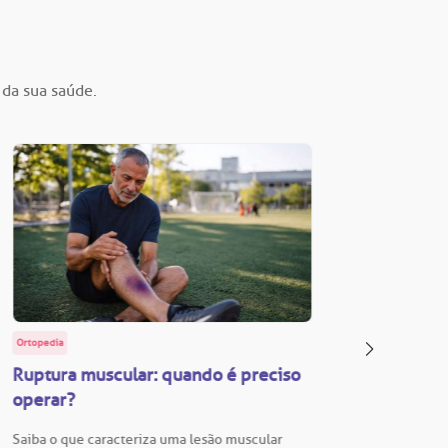
 da sua saúde.
Ortopedia
BP Educa
Ruptura muscular: quando é preciso
Facul
operar?
Vestib
Saiba o que caracteriza uma lesão muscular
Vestibu