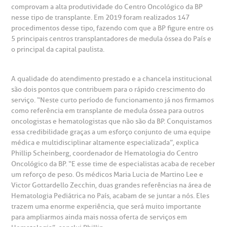
comprovam a alta produtividade do Centro Oncológico da BP
heck-in antecipado
rea do médico
orários de atendimento
ardiologia
A BP conta com você para melhorar sempre a qualidade do
nesse tipo de transplante. Em 2019 foram realizados 147
atendimento e dos serviços prestados.
procedimentos desse tipo, fazendo com que a BP figure entre os
A Ouvidoria e SAC são canais para você, cliente da BP, tirar
suas dúvidas, registrar suas reclamações ou fazer elogios
5 principais centros transplantadores de medula óssea do País e
esultados de exames
ódigo de conduta
uvidoria
entro de Excelência em Neurologia e
relacionados ao nosso atendimento e aos nossos serviços.
o principal da capital paulista.
Horário de atendimento: 2ª a 6ª feira das 7h às 18h
eurocirurgia
eleconsulta
emonstrações Financeiras
rotocolo de Infarto SUS
AC:
Saiba mais
A qualidade do atendimento prestado e a chancela institucional
ediatria
são dois pontos que contribuem para o rápido crescimento do
reparo de Exames
oação
orários de Visita
(11)
3505-1000
serviço. “Neste curto período de funcionamento já nos firmamos
como referência em transplante de medula óssea para outros
entro de Excelência em Ortopedia
Endereço:
oncologistas e hematologistas que não são da BP. Conquistamos
statuto social da BP
ronto-socorro
UVIDORIA:
essa credibilidade graças a um esforço conjunto de uma equipe
Rua Maestro Cardim, 769
utras especialidades
médica e multidisciplinar altamente especializada”, explica
Telemedicina BP
ouvidoria@bp.org.br
Phillip Scheinberg, coordenador de Hematologia do Centro
CEP: 01323-001 | Bela Vista
overnança corporativa
olicitação de cópia de prontuário médico
Oncológico da BP. “E esse time de especialistas acaba de receber
São Paulo - SP
um reforço de peso. Os médicos Maria Lucia de Martino Lee e
Fale Conosco
Victor Gottardello Zecchin, duas grandes referências na área de
mpacto social
olicitação de orçamento particular
Hematologia Pediátrica no País, acabam de se juntar a nós. Eles
Teleinterconsulta
trazem uma enorme experiência, que será muito importante
BP Mirante
mprensa
olicitação de veracidade de atestado
para ampliarmos ainda mais nossa oferta de serviços em