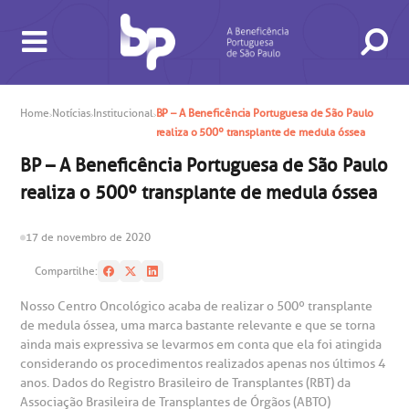
Home
Notícias
Institucional
BP – A Beneficência Portuguesa de São Paulo
realiza o 500º transplante de medula óssea
BP – A Beneficência Portuguesa de São Paulo
BUSCA
CONSULTAS E EXAMES
ATENDIMENTO 24H
CONHEÇA AS UNIDADES
INSTITUCIONAL
NOSSOS SERVIÇOS
INFORMAÇÕES ÚTEIS
ESPECIALIDADES
realiza o 500º transplante de medula óssea
17 de novembro de 2020
Compartilhe:
Nosso Centro Oncológico acaba de realizar o 500º transplante
de medula óssea, uma marca bastante relevante e que se torna
ainda mais expressiva se levarmos em conta que ela foi atingida
considerando os procedimentos realizados apenas nos últimos 4
gendamento de consultas e exames
UVIDORIA/SAC
ducação e Pesquisa
emodinâmica
entro de Oncologia e Hematologia
anos. Dados do Registro Brasileiro de Transplantes (RBT) da
Hospital BP
Associação Brasileira de Transplantes de Órgãos (ABTO)