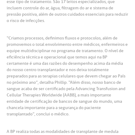
esse tipo de tratamento. São 17 leitos especializados, que
incluem controle do ar, água, filtragem do ar e sistema de
pressão positiva, além de outros cuidados essenciais para reduzir
emodiálise
o risco de infecções.
oação de órgãos
“Criamos processos, definimos fluxos e protocolos, além de
Saiba mais
promovemos o total envolvimento entre médicos, enfermeiros e
equipe multidisciplinar no programa de tratamento. O nível de
inhas de cuidado
eficiência técnica e operacional que temos aqui na BP
Endereço:
certamente é uma das razões do desempenho acima da média
chados e perdidos
do nosso centro transplantador e nos deixa totalmente
R. Colômbia, 332
preparados para as terapias celulares que devem chegar ao País
no próximo ano”, detalha Phillip. “Além disso, nosso banco de
CEP: 01438-000 | Jardim Paulista
sangue acaba de ser certificado pela Advancing Transfusion and
São Paulo - SP
Cellular Therapies Worldwide (AABB), a mais importante
entidade de certificação de bancos de sangue do mundo, uma
chancela importante para a segurança do paciente
transplantado”, conclui o médico.
A BP realiza todas as modalidades de transplante de medula