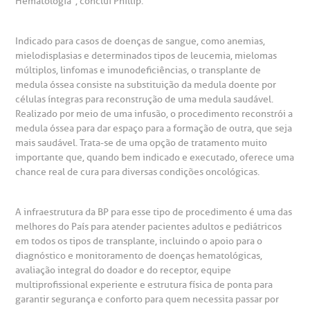
Hematologia”, conclui Phillip.
otícias
ronto atendimento
Indicado para casos de doenças de sangue, como anemias,
Centro de Doenças Autoimunes
mielodisplasias e determinados tipos de leucemia, mielomas
ustentabilidade
onveniências
múltiplos, linfomas e imunodeficiências, o transplante de
medula óssea consiste na substituição da medula doente por
células íntegras para reconstrução de uma medula saudável.
Saiba mais
obre a BP
nternação/Cirurgia
Realizado por meio de uma infusão, o procedimento reconstrói a
medula óssea para dar espaço para a formação de outra, que seja
mais saudável. Trata-se de uma opção de tratamento muito
rabalhe Conosco
stacionamento
Endereço:
importante que, quando bem indicado e executado, oferece uma
chance real de cura para diversas condições oncológicas.
R. Martiniano de Carvalho, 965
isitas de Benchmarking
úvidas frequentes
CEP: 01323-001 | Bela Vista
A infraestrutura da BP para esse tipo de procedimento é uma das
São Paulo - SP
oluntariado
ospedagem
melhores do País para atender pacientes adultos e pediátricos
em todos os tipos de transplante, incluindo o apoio para o
diagnóstico e monitoramento de doenças hematológicas,
omitê de Bioética
limentação
avaliação integral do doador e do receptor, equipe
Clínica Medicina da Mulher
multiprofissional experiente e estrutura física de ponta para
garantir segurança e conforto para quem necessita passar por
anco de Sangue