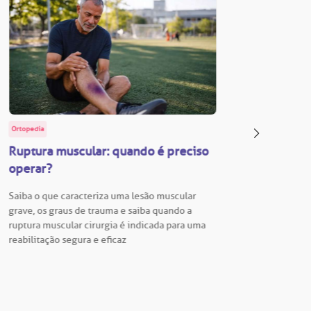
Ortopedia
BP Educa
Ruptura muscular: quando é preciso
Facul
operar?
Vestib
Saiba o que caracteriza uma lesão muscular
Vestibu
grave, os graus de trauma e saiba quando a
BP está
ruptura muscular cirurgia é indicada para uma
para En
reabilitação segura e eficaz
Hospita