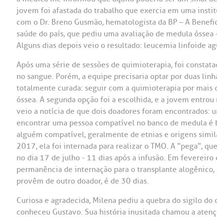
jovem foi afastada do trabalho que exercia em uma insti
OUVIDORI
com o Dr. Breno Gusmão, hematologista da BP – A Benefic
ouvi
saúde do país, que pediu uma avaliação de medula óssea 
E
Alguns dias depois veio o resultado: leucemia linfoide ag
R
Fale
Após uma série de sessões de quimioterapia, foi constatad
C
no sangue. Porém, a equipe precisaria optar por duas linh
V
totalmente curada: seguir com a quimioterapia por mais d
S
óssea. A segunda opção foi a escolhida, e a jovem entrou
veio a notícia de que dois doadores foram encontrados: um
encontrar uma pessoa compatível no banco de medula é ba
alguém compatível, geralmente de etnias e origens similar
2017, ela foi internada para realizar o TMO. A "pega", q
no dia 17 de julho - 11 dias após a infusão. Em fevereiro
permanência de internação para o transplante alogênico, 
provêm de outro doador, é de 30 dias.
Curiosa e agradecida, Milena pediu a quebra do sigilo do
conheceu Gustavo. Sua história inusitada chamou a atenç