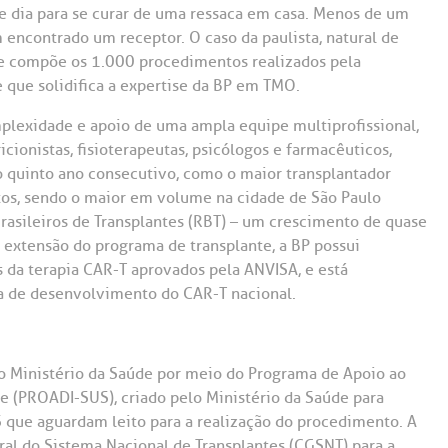
le dia para se curar de uma ressaca em casa. Menos de um
ncontrado um receptor. O caso da paulista, natural de
ue compõe os 1.000 procedimentos realizados pela
 que solidifica a expertise da BP em TMO.
plexidade e apoio de uma ampla equipe multiprofissional,
ionistas, fisioterapeutas, psicólogos e farmacêuticos,
o quinto ano consecutivo, como o maior transplantador
os, sendo o maior em volume na cidade de São Paulo
asileiros de Transplantes (RBT) – um crescimento de quase
extensão do programa de transplante, a BP possui
 da terapia CAR-T aprovados pela ANVISA, e está
sa de desenvolvimento do CAR-T nacional.
o Ministério da Saúde por meio do Programa de Apoio ao
 (PROADI-SUS), criado pelo Ministério da Saúde para
US que aguardam leito para a realização do procedimento. A
eral do Sistema Nacional de Transplantes (CGSNT) para a