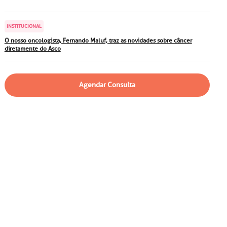
particular
Saiba mais
Solicitação de veracidade de
INSTITUCIONAL
atestado
Endereço:
O nosso oncologista, Fernando Maluf, traz as novidades sobre câncer
diretamente do Asco
rvalho,
R. Colômbia, 332
CEP: 01438-000 | Jardim
a Vista
Paulista, São Paulo - SP
Agendar Consulta