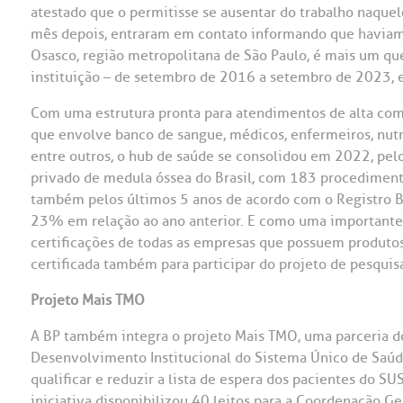
atestado que o permitisse se ausentar do trabalho naque
mês depois, entraram em contato informando que haviam e
Osasco, região metropolitana de São Paulo, é mais um q
instituição – de setembro de 2016 a setembro de 2023, e
Com uma estrutura pronta para atendimentos de alta com
que envolve banco de sangue, médicos, enfermeiros, nutric
entre outros, o hub de saúde se consolidou em 2022, pel
privado de medula óssea do Brasil, com 183 procediment
também pelos últimos 5 anos de acordo com o Registro Br
23% em relação ao ano anterior. E como uma importante 
certificações de todas as empresas que possuem produtos
certificada também para participar do projeto de pesqui
Projeto Mais TMO
A BP também integra o projeto Mais TMO, uma parceria d
Desenvolvimento Institucional do Sistema Único de Saúde
qualificar e reduzir a lista de espera dos pacientes do S
iniciativa disponibilizou 40 leitos para a Coordenação G