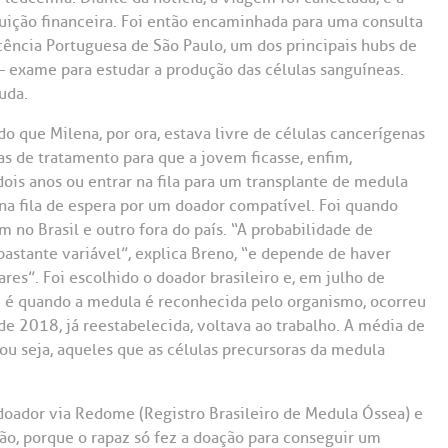
Saiba mais
Saiba mais
Teleinterconsulta
tuição financeira. Foi então encaminhada para uma consulta
A:
ência Portuguesa de São Paulo, um dos principais hubs de
doria@bp.org.br
– exame para estudar a produção das células sanguíneas.
Centro de Doenças Autoimunes
ndereço:
Endereço:
uda.
ua Maestro Cardim, 769
R. Martiniano de Ca
965
 Conosco
o que Milena, por ora, estava livre de células cancerígenas
EP: 01323-001 | Bela
as de tratamento para que a jovem ficasse, enfim,
ista
CEP: 01323-001 | Bel
ois anos ou entrar na fila para um transplante de medula
ão Paulo - SP
São Paulo - SP
 na fila de espera por um doador compatível. Foi quando
 no Brasil e outro fora do país. “A probabilidade de
stante variável”, explica Breno, “e depende de haver
es”. Foi escolhido o doador brasileiro e, em julho de
ue é quando a medula é reconhecida pelo organismo, ocorreu
 de 2018, já reestabelecida, voltava ao trabalho. A média de
ou seja, aqueles que as células precursoras da medula
 doador via Redome (Registro Brasileiro de Medula Óssea) e
ão, porque o rapaz só fez a doação para conseguir um