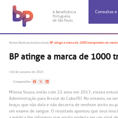
Consultas 
Inf
Con
Home
Notícias
Institucional
BP atinge a marca de 1000 transplantes de medu
Espec
Inst
Co
Hospit
Ho
Agendam
Área do
Achados
Centro 
OUVID
BP atinge a marca de 1000 
Check-i
Certific
Aliment
Cardiol
A BP c
Resulta
Demons
Banco 
Centro 
do ate
10 de outubro de 2023
A Ouvid
Finance
Neuroci
suas dú
Compartilhe:
Telecon
Conven
relaci
Horário
Doação
Pediatri
Milena Souza, então com 22 anos em 2017, estava entus
Preparo
Coronav
Administração para Arraial do Cabo/RJ. No entanto, na s
Ética e
Centro 
SAC:
braço, que não doía e não decorria de nenhum atrito ou p
Doação 
um exame de sangue. O resultado apontou que seus leucóc
(11
Outras 
Linhas 
a médica lhe informou que aquilo poderia ser um sinal de 