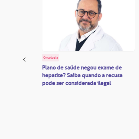
Oncologia
: o
Plano de saúde negou exame de
ação
hepatite? Saiba quando a recusa
pode ser considerada ilegal
são
mente
disputas
so.