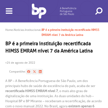
Home
Notícias
Institucional
BP é a primeira instituição recertificada HIMSS
EMRAM nível 7 da América Latina
BUSCA
CONSULTAS E EXAMES
ATENDIMENTO 24H
CONHEÇA AS UNIDADES
INSTITUCIONAL
NOSSOS SERVIÇOS
INFORMAÇÕES ÚTEIS
ESPECIALIDADES
BP é a primeira instituição recertificada
HIMSS EMRAM nível 7 da América Latina
25 de agosto de 2022
Compartilhe:
gendamento de consultas e exames
UVIDORIA/SAC
ducação e Pesquisa
emodinâmica
entro de Oncologia e Hematologia
A BP – A Beneficência Portuguesa de São Paulo, um dos
Hospital BP
principais hubs de saúde de excelência do país, acaba de ser
recertificada HIMSS EMRAM nível 7
, o mais alto grau de
heck-in antecipado
rea do médico
orários de atendimento
ardiologia
A BP conta com você para melhorar sempre a qualidade do
digitalização de uma instituição. As duas unidades do hub –
atendimento e dos serviços prestados.
Hospital BP e BP Mirante – receberam a recertificação, de acordo
A Ouvidoria e SAC são canais para você, cliente da BP, tirar
com o novo manual 2022. No Brasil, agora
existem apenas 6
suas dúvidas, registrar suas reclamações ou fazer elogios