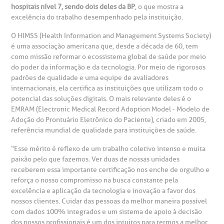
esultados de exames
ódigo de conduta
uvidoria
entro de Excelência em Neurologia e
relacionados ao nosso atendimento e aos nossos serviços.
hospitais nível 7, sendo dois deles da BP
, o que mostra a
Horário de atendimento: 2ª a 6ª feira das 7h às 18h
eurocirurgia
excelência do trabalho desempenhado pela instituição.
eleconsulta
emonstrações Financeiras
rotocolo de Infarto SUS
O HIMSS (Health Information and Management Systems Society)
AC:
Saiba mais
ediatria
é uma associação americana que, desde a década de 60, tem
como missão reformar o ecossistema global de saúde por meio
reparo de Exames
oação
orários de Visita
(11)
3505-1000
do poder da informação e da tecnologia. Por meio de rigorosos
entro de Excelência em Ortopedia
Endereço:
padrões de qualidade e uma equipe de avaliadores
statuto social da BP
ronto-socorro
internacionais, ela certifica as instituições que utilizam todo o
UVIDORIA:
Rua Maestro Cardim, 769
potencial das soluções digitais. O mais relevante deles é o
utras especialidades
Telemedicina BP
EMRAM (Electronic Medical Record Adoption Model - Modelo de
ouvidoria@bp.org.br
CEP: 01323-001 | Bela Vista
overnança corporativa
olicitação de cópia de prontuário médico
Adoção do Prontuário Eletrônico do Paciente), criado em 2005,
São Paulo - SP
referência mundial de qualidade para instituições de saúde.
Fale Conosco
mpacto social
olicitação de orçamento particular
“Esse mérito é reflexo de um trabalho coletivo intenso e muita
paixão pelo que fazemos. Ver duas de nossas unidades
Teleinterconsulta
BP Mirante
receberem essa importante certificação nos enche de orgulho e
mprensa
olicitação de veracidade de atestado
reforça o nosso compromisso na busca constante pela
excelência e aplicação da tecnologia e inovação a favor dos
nossos clientes. Cuidar das pessoas da melhor maneira possível
otícias
ronto atendimento
com dados 100% integrados e um sistema de apoio à decisão
Centro de Doenças Autoimunes
dos nossos profissionais é um dos intuitos para termos a melhor