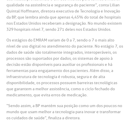
qualidade na assistência e segurança do paciente”, conta Lilian
ustentabilidade
onveniências
Quintal Hoffmann, diretora executiva de Tecnologia e Inovação
da BP, que lembra ainda que apenas 4,45% do total de hospitais
Saiba mais
obre a BP
nternação/Cirurgia
nos Estados Unidos receberam a designação. No mundo existem
329 hospitais nível 7, sendo 271 deles nos Estados Unidos.
rabalhe Conosco
stacionamento
Os estágios do EMRAM variam de 0 a 7, sendo o 7 o mais alto
Endereço:
nível de uso digital no atendimento do paciente. No estágio 7, os
R. Martiniano de Carvalho, 965
dados de saúde são totalmente integrados, interoperáveis, os
isitas de Benchmarking
úvidas frequentes
processos são suportados por dados, os sistemas de apoio à
CEP: 01323-001 | Bela Vista
decisão estão disponíveis para auxiliar os profissionais e há
São Paulo - SP
ferramentas para engajamento dos pacientes. Além disso, a
oluntariado
ospedagem
infraestrutura de tecnologia é robusta, segura e de alta
disponibilidade, os processos possuem barreiras tecnológicas
que garantem a melhor assistência, como o ciclo fechado do
omitê de Bioética
limentação
Clínica Medicina da Mulher
medicamento, que evita erros de medicação.
“Sendo assim, a BP mantém sua posição como um dos poucos no
anco de Sangue
mundo que usam melhor a tecnologia para inovar e transformar
os cuidados de saúde”, finaliza a diretora.
emodiálise