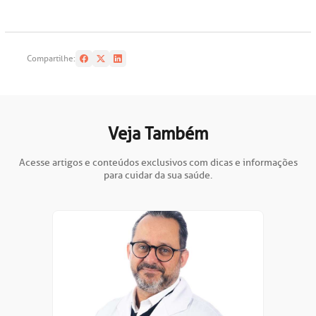
oação de órgãos
Saiba mais
Compartilhe:
inhas de cuidado
Endereço:
chados e perdidos
R. Colômbia, 332
Veja Também
CEP: 01438-000 | Jardim Paulista
São Paulo - SP
Acesse artigos e conteúdos exclusivos com dicas e informações
para cuidar da sua saúde.