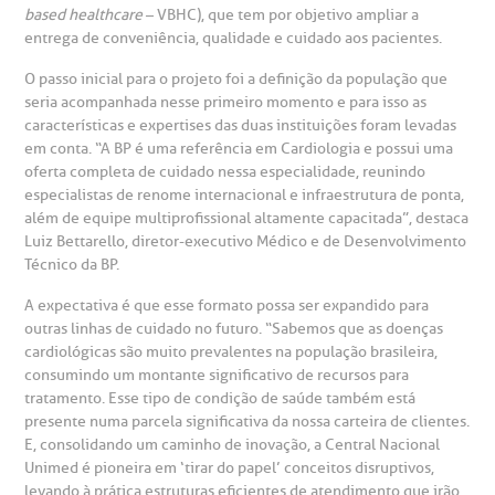
based
healthcare
– VBHC), que tem por objetivo ampliar a
heck-in antecipado
rea do médico
orários de atendimento
ardiologia
A BP conta com você para melhorar sempre a qualidade do
entrega de conveniência, qualidade e cuidado aos pacientes.
atendimento e dos serviços prestados.
A Ouvidoria e SAC são canais para você, cliente da BP, tirar
O passo inicial para o projeto foi a definição da população que
suas dúvidas, registrar suas reclamações ou fazer elogios
esultados de exames
ódigo de conduta
uvidoria
entro de Excelência em Neurologia e
seria acompanhada nesse primeiro momento e para isso as
relacionados ao nosso atendimento e aos nossos serviços.
Horário de atendimento: 2ª a 6ª feira das 7h às 18h
características e expertises das duas instituições foram levadas
eurocirurgia
em conta. “A BP é uma referência em Cardiologia e possui uma
eleconsulta
emonstrações Financeiras
rotocolo de Infarto SUS
oferta completa de cuidado nessa especialidade, reunindo
AC:
Saiba mais
ediatria
especialistas de renome internacional e infraestrutura de ponta,
além de equipe multiprofissional altamente capacitada”, destaca
reparo de Exames
oação
orários de Visita
(11)
3505-1000
Luiz Bettarello, diretor-executivo Médico e de Desenvolvimento
entro de Excelência em Ortopedia
Endereço:
Técnico da BP.
statuto social da BP
ronto-socorro
UVIDORIA:
Rua Maestro Cardim, 769
A expectativa é que esse formato possa ser expandido para
utras especialidades
Telemedicina BP
outras linhas de cuidado no futuro. “Sabemos que as doenças
ouvidoria@bp.org.br
CEP: 01323-001 | Bela Vista
cardiológicas são muito prevalentes na população brasileira,
overnança corporativa
olicitação de cópia de prontuário médico
São Paulo - SP
consumindo um montante significativo de recursos para
tratamento. Esse tipo de condição de saúde também está
Fale Conosco
mpacto social
olicitação de orçamento particular
presente numa parcela significativa da nossa carteira de clientes.
E, consolidando um caminho de inovação, a Central Nacional
Teleinterconsulta
BP Mirante
Unimed é pioneira em ‘tirar do papel’ conceitos disruptivos,
mprensa
olicitação de veracidade de atestado
levando à prática estruturas eficientes de atendimento que irão