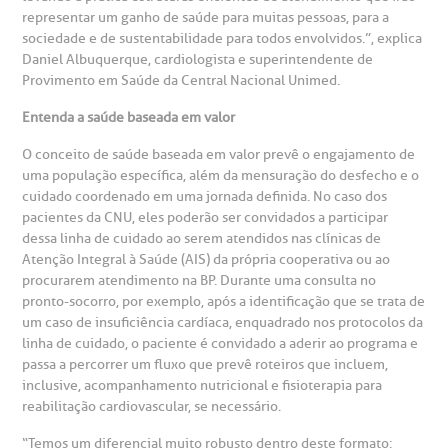
representar um ganho de saúde para muitas pessoas, para a
sociedade e de sustentabilidade para todos envolvidos.”, explica
otícias
ronto atendimento
Daniel Albuquerque, cardiologista e superintendente de
Provimento em Saúde da Central Nacional Unimed.
Centro de Doenças Autoimunes
ustentabilidade
onveniências
Entenda a saúde baseada em valor
Saiba mais
O conceito de saúde baseada em valor prevê o
engajamento de
obre a BP
nternação/Cirurgia
uma população específica, além da mensuração do desfecho e o
cuidado coordenado em uma jornada definida. No caso dos
pacientes da CNU, eles poderão ser convidados a participar
rabalhe Conosco
stacionamento
Endereço:
dessa linha de cuidado ao serem atendidos nas clínicas de
Atenção Integral à Saúde (AIS) da própria cooperativa ou ao
R. Martiniano de Carvalho, 965
isitas de Benchmarking
úvidas frequentes
procurarem atendimento na BP. Durante uma consulta no
pronto-socorro, por exemplo, após a identificação que se trata de
CEP: 01323-001 | Bela Vista
um caso de insuficiência cardíaca, enquadrado nos protocolos da
São Paulo - SP
oluntariado
ospedagem
linha de cuidado, o paciente é convidado a aderir ao programa e
passa a percorrer um fluxo que prevê roteiros que incluem,
inclusive, acompanhamento nutricional e fisioterapia para
omitê de Bioética
limentação
reabilitação cardiovascular, se necessário.
Clínica Medicina da Mulher
“Temos um diferencial muito robusto dentro deste formato: