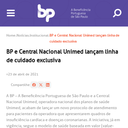
Home
Notícias
Institucional
BP e Central Nacional Unimed lançam linha de
cuidado exclusiva
BP e Central Nacional Unimed lançam linha
BUSCA
CONSULTAS E EXAMES
ATENDIMENTO 24H
CONHEÇA AS UNIDADES
INSTITUCIONAL
NOSSOS SERVIÇOS
INFORMAÇÕES ÚTEIS
ESPECIALIDADES
de cuidado exclusiva
23 de abril de 2021
Compartilhe:
A BP – A Beneficência Portuguesa de São Paulo e a Central
Nacional Unimed, operadora nacional dos planos de saúde
Unimed, acabam de lançar um novo protocolo de atendimento
para pacientes da operadora que apresentarem quadros de
gendamento de consultas e exames
UVIDORIA/SAC
ducação e Pesquisa
emodinâmica
entro de Oncologia e Hematologia
insuficiência cardíaca e doenças coronarianas. A iniciativa, já em
Hospital BP
vigência, segue o modelo de saúde baseada em valor (
value-