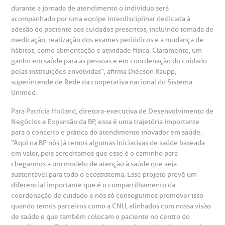
anco de Sangue
durante a jornada de atendimento o indivíduo será
acompanhado por uma equipe interdisciplinar dedicada à
adesão do paciente aos cuidados prescritos, incluindo tomada de
emodiálise
medicação, realização dos exames periódicos e a mudança de
hábitos, como alimentação e atividade física. Claramente, um
oação de órgãos
ganho em saúde para as pessoas e em coordenação do cuidado
pelas instituições envolvidas”, afirma Diécson Raupp,
Saiba mais
superintende de Rede da cooperativa nacional do Sistema
inhas de cuidado
Unimed.
Endereço:
Para Patrícia Holland, diretora-executiva de Desenvolvimento de
chados e perdidos
Negócios e Expansão da BP, essa é uma trajetória importante
R. Colômbia, 332
para o conceito e prática do atendimento inovador em saúde.
“Aqui na BP nós já temos algumas iniciativas de saúde baseada
CEP: 01438-000 | Jardim Paulista
em valor, pois acreditamos que esse é o caminho para
São Paulo - SP
chegarmos a um modelo de atenção à saúde que seja
sustentável para todo o ecossistema. Esse projeto prevê um
diferencial importante que é o compartilhamento da
coordenação de cuidado e nós só conseguimos promover isso
quando temos parceiros como a CNU, alinhados com nossa visão
de saúde e que também colocam o paciente no centro do