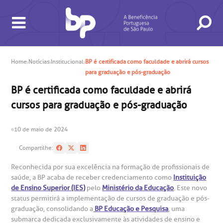
Home
Notícias
Institucional
BP é certificada como faculdade e abrirá cursos
para graduação e pós-graduação
BUSCA
CONSULTAS E EXAMES
ATENDIMENTO 24H
CONHEÇA AS UNIDADES
INSTITUCIONAL
NOSSOS SERVIÇOS
INFORMAÇÕES ÚTEIS
ESPECIALIDADES
BP é certificada como faculdade e abrirá
cursos para graduação e pós-graduação
10 de maio de 2024
Compartilhe:
Reconhecida por sua excelência na formação de profissionais de
saúde, a BP acaba de receber credenciamento como
Instituição
gendamento de consultas e exames
UVIDORIA/SAC
ducação e Pesquisa
emodinâmica
entro de Oncologia e Hematologia
de Ensino Superior (IES)
pelo
Ministério da Educação
. Este novo
Hospital BP
status permitirá a implementação de cursos de graduação e pós-
graduação, consolidando a
BP Educação e Pesquisa
, uma
heck-in antecipado
rea do médico
orários de atendimento
ardiologia
A BP conta com você para melhorar sempre a qualidade do
submarca dedicada exclusivamente às atividades de ensino e
atendimento e dos serviços prestados.