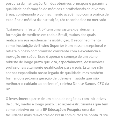
A Ouvidoria e SAC são canais para você, cliente da BP, tirar
pesquisa da instituição. Um dos objetivos principais é garantir a
suas dúvidas, registrar suas reclamações ou fazer elogios
qualidade na formação de médicos e profissionais de diversas
esultados de exames
ódigo de conduta
uvidoria
entro de Excelência em Neurologia e
relacionados ao nosso atendimento e aos nossos serviços.
áreas, combinando o conhecimento acadêmico com a prática de
Horário de atendimento: 2ª a 6ª feira das 7h às 18h
eurocirurgia
excelência médica da instituição, tão reconhecida no mercado.
eleconsulta
emonstrações Financeiras
rotocolo de Infarto SUS
AC:
Saiba mais
“Estamos em festa!! A BP tem uma vasta experiência na
ediatria
formação de médicos em todo o Brasil, muitos dos quais
reparo de Exames
oação
orários de Visita
(11)
3505-1000
realizaram sua residência na instituição. O reconhecimento
como
Instituição de Ensino Superior
é um passo excepcional e
entro de Excelência em Ortopedia
Endereço:
reflete o nosso compromisso constante com a excelência e
statuto social da BP
ronto-socorro
UVIDORIA:
inovação em saúde. Esse é apenas o começo de um plano
Rua Maestro Cardim, 769
utras especialidades
robusto de longo prazo que visa, especialmente, desenvolver
Telemedicina BP
ouvidoria@bp.org.br
CEP: 01323-001 | Bela Vista
profissionais altamente qualificados para o país. Estamos não
overnança corporativa
olicitação de cópia de prontuário médico
São Paulo - SP
apenas expandindo nosso legado de qualidade, mas também
formando a próxima geração de líderes em saúde que irão
Fale Conosco
melhorar o cuidado ao paciente”, celebra Denise Santos, CEO da
mpacto social
olicitação de orçamento particular
BP.
Teleinterconsulta
BP Mirante
O investimento parte de um plano de negócios com iniciativas
mprensa
olicitação de veracidade de atestado
de curto, médio e longo prazo. São ações estruturantes que tem
como objetivo tornar a
BP Educação e Pesquisa
uma das
otícias
ronto atendimento
faculdades mais relevantes do Brasil com cursos de ponta. "Este