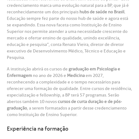
credenciamento marca uma evolução natural para a BP, que já é
Centro de Doenças Autoimunes
reconhecidamente um dos principais
hubs de saúde no Brasil
.
ustentabilidade
onveniências
Educação sempre fez parte do nosso hub de saúde e agora está
se expandindo. Essa nova faceta como Instituição de Ensino
Superior nos permite atender a uma necessidade crescente do
Saiba mais
obre a BP
nternação/Cirurgia
mercado e ofertar ensino de qualidade, unindo excelência,
educação e pesquisa”, conta Renato Vieira, diretor de diretor
executivo de Desenvolvimento Médico, Técnico e Educação e
rabalhe Conosco
stacionamento
Endereço:
Pesquisa.
R. Martiniano de Carvalho, 965
A instituição abrirá os cursos de
graduação em Psicologia e
isitas de Benchmarking
úvidas frequentes
Enfermagem
no ano de 2026 e
Medicina
em 2027,
CEP: 01323-001 | Bela Vista
reconhecendo a complexidade e o tempo necessários para
São Paulo - SP
oluntariado
ospedagem
oferecer uma formação de qualidade. Entre cursos de residência,
especialização e fellowship, a BP terá 57 programas. Serão
abertos também 10 novos
cursos de curta duração e de pós-
omitê de Bioética
limentação
graduação
, a serem formatados a partir desse credenciamento
Clínica Medicina da Mulher
como Instituição de Ensino Superior.
anco de Sangue
Experiência na formação