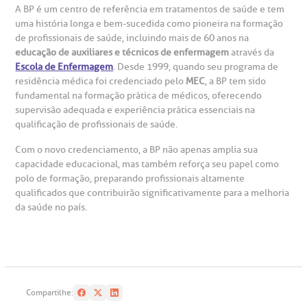
emodiálise
A BP é um centro de referência em tratamentos de saúde e tem
uma história longa e bem-sucedida como pioneira na formação
de profissionais de saúde, incluindo mais de 60 anos na
oação de órgãos
educação de auxiliares e técnicos de enfermagem
através da
Saiba mais
Escola de Enfermagem
. Desde 1999, quando seu programa de
residência médica foi credenciado pelo
MEC
, a BP tem sido
inhas de cuidado
fundamental na formação prática de médicos, oferecendo
supervisão adequada e experiência prática essenciais na
Endereço:
qualificação de profissionais de saúde.
chados e perdidos
R. Colômbia, 332
Com o novo credenciamento, a BP não apenas amplia sua
capacidade educacional, mas também reforça seu papel como
CEP: 01438-000 | Jardim Paulista
polo de formação, preparando profissionais altamente
São Paulo - SP
qualificados que contribuirão significativamente para a melhoria
da saúde no país.
Compartilhe: