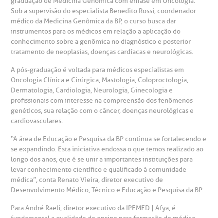
graduação de Medicina Genômica com ênfase em Oncologia.
A Ouvidoria e SAC são canais para você, cliente da BP, tirar
Sob a supervisão do especialista Benedito Rossi, coordenador
suas dúvidas, registrar suas reclamações ou fazer elogios
esultados de exames
ódigo de conduta
uvidoria
entro de Excelência em Neurologia e
relacionados ao nosso atendimento e aos nossos serviços.
médico da Medicina Genômica da BP, o curso busca dar
Horário de atendimento: 2ª a 6ª feira das 7h às 18h
eurocirurgia
instrumentos para os médicos em relação a aplicação do
conhecimento sobre a genômica no diagnóstico e posterior
eleconsulta
emonstrações Financeiras
rotocolo de Infarto SUS
AC:
Saiba mais
tratamento de neoplasias, doenças cardíacas e neurológicas.
ediatria
A pós-graduação é voltada para médicos especialistas em
reparo de Exames
oação
orários de Visita
(11)
3505-1000
Oncologia Clínica e Cirúrgica, Mastologia, Coloproctologia,
entro de Excelência em Ortopedia
Endereço:
Dermatologia, Cardiologia, Neurologia, Ginecologia e
statuto social da BP
ronto-socorro
profissionais com interesse na compreensão dos fenômenos
UVIDORIA:
Rua Maestro Cardim, 769
genéticos, sua relação com o câncer, doenças neurológicas e
utras especialidades
Telemedicina BP
cardiovasculares.
ouvidoria@bp.org.br
CEP: 01323-001 | Bela Vista
overnança corporativa
olicitação de cópia de prontuário médico
São Paulo - SP
“A área de Educação e Pesquisa da BP continua se fortalecendo e
se expandindo. Esta iniciativa endossa o que temos realizado ao
Fale Conosco
mpacto social
olicitação de orçamento particular
longo dos anos, que é se unir a importantes instituições para
levar conhecimento científico e qualificado à comunidade
Teleinterconsulta
BP Mirante
médica”, conta Renato Vieira, diretor executivo de
mprensa
olicitação de veracidade de atestado
Desenvolvimento Médico, Técnico e Educação e Pesquisa da BP.
Para André Raeli, diretor executivo da IPEMED | Afya, é
otícias
ronto atendimento