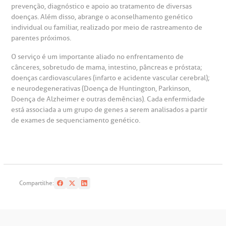
emodiálise
prevenção, diagnóstico e apoio ao tratamento de diversas
doenças. Além disso, abrange o aconselhamento genético
individual ou familiar, realizado por meio de rastreamento de
oação de órgãos
parentes próximos.
Saiba mais
O serviço é um importante aliado no enfrentamento de
inhas de cuidado
cânceres, sobretudo de mama, intestino, pâncreas e próstata;
doenças cardiovasculares (infarto e acidente vascular cerebral);
Endereço:
e neurodegenerativas (Doença de Huntington, Parkinson,
chados e perdidos
Doença de Alzheimer e outras demências). Cada enfermidade
R. Colômbia, 332
está associada a um grupo de genes a serem analisados a partir
CEP: 01438-000 | Jardim Paulista
de exames de sequenciamento genético.
São Paulo - SP
Compartilhe: