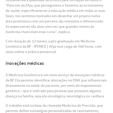
fundamental a qualidade do ensino para formação do médico.
“Para nós da Afya, que perseguimos o fomento ao ecossistema
Centro de Doenças Autoimunes
de saúde, especificamente a educação médica em todas as suas
ustentabilidade
onveniências
fases, nos sentimos honrados em desenhar um projeto numa
área promissora com um parceiro tão relevante e diferenciado.
Saiba mais
obre a BP
nternação/Cirurgia
As expectativas são altas uma vez que grandes nomes da
medicina chancelam esse curso”, explica.
rabalhe Conosco
stacionamento
Com duração de 12 meses, a pós-graduação em Medicina
Endereço:
Genômica da BP - IPEMED | Afya terá carga de 360 horas, com
aulas online e prática presencial.
R. Martiniano de Carvalho, 965
isitas de Benchmarking
úvidas frequentes
CEP: 01323-001 | Bela Vista
Inovações médicas
São Paulo - SP
oluntariado
ospedagem
A Medicina Genômica é um novo serviço de inovações médicas
da BP. Ela permite identificar alterações no DNA que influenciam
omitê de Bioética
limentação
diretamente na saúde do paciente, por meio do mapeamento
Clínica Medicina da Mulher
genético – que é indicado para pessoas que possuem alguma
doença na família, seja ela oncológica, neurológica ou cardíaca.
anco de Sangue
O trabalho está na base da chamada Medicina de Precisão, que
permite definir estratégias personalizadas de rastreamento,