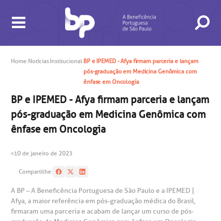
Home
Notícias
Institucional
BP e IPEMED - Afya firmam parceria e lançam
pós-graduação em Medicina Genômica com
ênfase em Oncologia
BUSCA
CONSULTAS E EXAMES
ATENDIMENTO 24H
CONHEÇA AS UNIDADES
INSTITUCIONAL
NOSSOS SERVIÇOS
INFORMAÇÕES ÚTEIS
ESPECIALIDADES
BP e IPEMED - Afya firmam parceria e lançam
pós-graduação em Medicina Genômica com
ênfase em Oncologia
10 de janeiro de 2023
Compartilhe:
gendamento de consultas e exames
UVIDORIA/SAC
ducação e Pesquisa
emodinâmica
entro de Oncologia e Hematologia
Hospital BP
A BP – A Beneficência Portuguesa de São Paulo e a IPEMED |
Afya, a maior referência em pós-graduação médica do Brasil,
heck-in antecipado
rea do médico
orários de atendimento
ardiologia
A BP conta com você para melhorar sempre a qualidade do
firmaram uma parceria e acabam de lançar um curso de pós-
atendimento e dos serviços prestados.