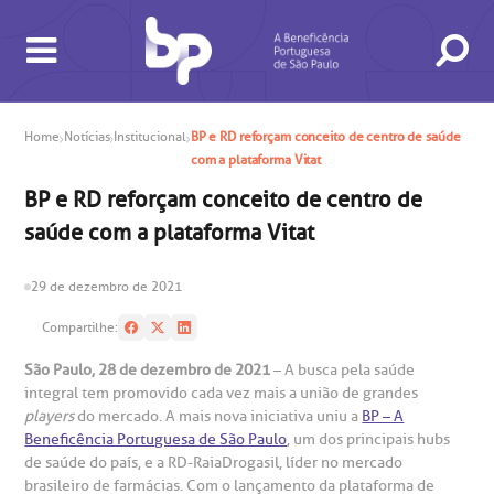
Home
Notícias
Institucional
BP e RD reforçam conceito de centro de saúde
com a plataforma Vitat
BP e RD reforçam conceito de centro de
saúde com a plataforma Vitat
BUSCA
CONSULTAS E EXAMES
ATENDIMENTO 24H
CONHEÇA AS UNIDADES
INSTITUCIONAL
NOSSOS SERVIÇOS
INFORMAÇÕES ÚTEIS
ESPECIALIDADES
29 de dezembro de 2021
Compartilhe:
São Paulo, 28 de dezembro de 2021
– A busca pela saúde
integral tem promovido cada vez mais a união de grandes
players
do mercado. A mais nova iniciativa uniu a
BP – A
Beneficência Portuguesa de São Paulo
, um dos principais hubs
de saúde do país, e a RD-RaiaDrogasil, líder no mercado
brasileiro de farmácias. Com o lançamento da plataforma de