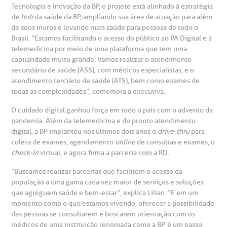
Tecnologia e Inovação da BP, o projeto está alinhado à estratégia
Teleinterconsulta
BP Mirante
de
hub
da saúde da BP, ampliando sua área de atuação para além
mprensa
olicitação de veracidade de atestado
de seus muros e levando mais saúde para pessoas de todo o
Brasil. “Estamos facilitando o acesso do público ao PA Digital e à
otícias
ronto atendimento
telemedicina por meio de uma plataforma que tem uma
capilaridade muito grande. Vamos realizar o atendimento
Centro de Doenças Autoimunes
secundário de saúde (ASS), com médicos especialistas, e o
ustentabilidade
onveniências
atendimento terciário de saúde (ATS), bem como exames de
todas as complexidades”, comemora a executiva.
Saiba mais
obre a BP
nternação/Cirurgia
O cuidado digital ganhou força em todo o país com o advento da
pandemia. Além da telemedicina e do pronto atendimento
digital, a BP implantou nos últimos dois anos o
drive-thru
para
rabalhe Conosco
stacionamento
Endereço:
coleta de exames, agendamento
online
de consultas e exames, o
check-in
virtual, e agora firma a parceria com a RD.
R. Martiniano de Carvalho, 965
isitas de Benchmarking
úvidas frequentes
“Buscamos realizar parcerias que facilitem o acesso da
CEP: 01323-001 | Bela Vista
população a uma gama cada vez maior de serviços e soluções
São Paulo - SP
que agreguem saúde e bem-estar”, explica Lilian. “E em um
oluntariado
ospedagem
momento como o que estamos vivendo, oferecer a possibilidade
das pessoas se consultarem e buscarem orientação com os
médicos de uma instituição renomada como a BP, é um passo
omitê de Bioética
limentação