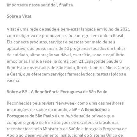
Clínica Medicina da Mulher
importante nesse sentido”, finaliza.
Sobre a Vitat
anco de Sangue
Vitat é uma rede de saúde e bem-estar lançada em julho de 2021
emodiálise
com o objetivo de promover a saúde integral em todo o Brasil.
Ela conecta produtos, serviços e pessoas por meio de seu
aplicativo, que possui mais de 30 programas focados em linhas
oação de órgãos
de cuidado, alimentação saudável, exercício, sono e equilíbrio
Saiba mais
emocional. Hoje, a rede já conta com 21 Espaços de Saúde &
Bem-Estar nos estados de São Paulo, Rio de Janeiro, Minas Gerais
inhas de cuidado
e Ceará, que oferecem serviços farmacêuticos, testes rápidos e
vacina.
Endereço:
chados e perdidos
Sobre a BP – A Beneficência Portuguesa de São Paulo
R. Colômbia, 332
Reconhecida pela revista Newsweek como uma das melhores
CEP: 01438-000 | Jardim Paulista
instituições de saúde do mundo, a
BP – A Beneficência
São Paulo - SP
Portuguesa de São Paulo
é um
hub
de saúde privado que
compõe o grupo de 6 instituições de excelência brasileiras
reconhecidas pelo Ministério da Saúde e integra o Programa de
Apoio ao Desenvolvimento Institucional do Sistema Único de