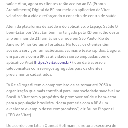
saúde Vitat, agora os clientes terão acesso ao PA (Pronto
gendamento de consultas e exames
UVIDORIA/SAC
ducação e Pesquisa
emodinâmica
entro de Oncologia e Hematologia
Hospital BP
Atendimento) Digital da BP por meio do aplicativo da Vitat,
valorizando a vida e reforçando o conceito de centro de saúde.
heck-in antecipado
rea do médico
orários de atendimento
ardiologia
A BP conta com você para melhorar sempre a qualidade do
Além da plataforma de saúde e do aplicativo, o Espaço Saúde &
atendimento e dos serviços prestados.
Bem-Estar por Vitat também foi lançado pela RD em julho deste
A Ouvidoria e SAC são canais para você, cliente da BP, tirar
suas dúvidas, registrar suas reclamações ou fazer elogios
ano em mais de 21 farmácias da rede em São Paulo, Rio de
esultados de exames
ódigo de conduta
uvidoria
entro de Excelência em Neurologia e
relacionados ao nosso atendimento e aos nossos serviços.
Janeiro, Minas Gerais e Fortaleza. No local, os clientes têm
Horário de atendimento: 2ª a 6ª feira das 7h às 18h
eurocirurgia
acesso a serviços farmacêuticos, vacinas e teste rápidos. E agora,
eleconsulta
emonstrações Financeiras
rotocolo de Infarto SUS
em parceria com a BP, as atividades serão ampliadas com o
AC:
Saiba mais
aplicativo Vitat (
https://vitat.com.br/
), que dará acesso a
ediatria
teleconsultas com serviços agregados para os clientes
reparo de Exames
oação
orários de Visita
(11)
3505-1000
previamente cadastrados.
entro de Excelência em Ortopedia
Endereço:
“A RaiaDrogasil tem o compromisso de se tornar até 2030 a
statuto social da BP
ronto-socorro
UVIDORIA:
organização que mais contribui para uma sociedade saudável no
Rua Maestro Cardim, 769
utras especialidades
Brasil. A Vitat tem o propósito de promover saúde e bem-estar
Telemedicina BP
ouvidoria@bp.org.br
para a população brasileira. Nossa parceria com a BP é um
CEP: 01323-001 | Bela Vista
overnança corporativa
olicitação de cópia de prontuário médico
excelente exemplo desse compromisso”, diz Bruno Pipponzi
São Paulo - SP
(CEO da Vitat).
Fale Conosco
mpacto social
olicitação de orçamento particular
De acordo com Lilian Quintal Hoffmann, diretora executiva de