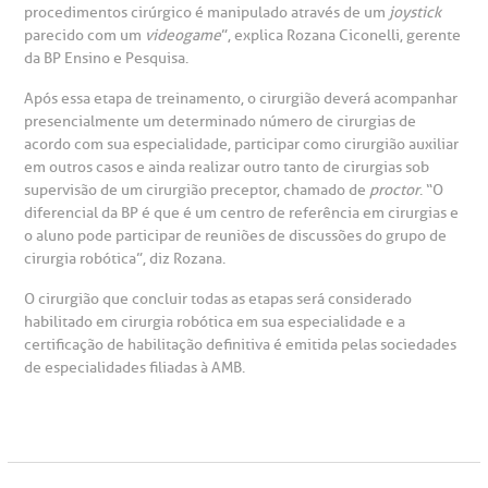
procedimentos cirúrgico é manipulado através de um
joystick
emodiálise
parecido com um
videogame
”, explica Rozana Ciconelli, gerente
da BP Ensino e Pesquisa.
oação de órgãos
Após essa etapa de treinamento, o cirurgião deverá acompanhar
Saiba mais
presencialmente um determinado número de cirurgias de
inhas de cuidado
acordo com sua especialidade, participar como cirurgião auxiliar
em outros casos e ainda realizar outro tanto de cirurgias sob
Endereço:
supervisão de um cirurgião preceptor, chamado de
proctor
. “O
chados e perdidos
diferencial da BP é que é um centro de referência em cirurgias e
R. Colômbia, 332
o aluno pode participar de reuniões de discussões do grupo de
cirurgia robótica”, diz Rozana.
CEP: 01438-000 | Jardim Paulista
São Paulo - SP
O cirurgião que concluir todas as etapas será considerado
habilitado em cirurgia robótica em sua especialidade e a
certificação de habilitação definitiva é emitida pelas sociedades
de especialidades filiadas à AMB.