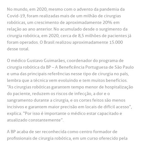
atendimento e dos serviços prestados.
A Ouvidoria e SAC são canais para você, cliente da BP, tirar
No mundo, em 2020, mesmo com o advento da pandemia da
suas dúvidas, registrar suas reclamações ou fazer elogios
esultados de exames
ódigo de conduta
uvidoria
entro de Excelência em Neurologia e
relacionados ao nosso atendimento e aos nossos serviços.
Covid-19, foram realizadas mais de um milhão de cirurgias
Horário de atendimento: 2ª a 6ª feira das 7h às 18h
eurocirurgia
robóticas, um crescimento de aproximadamente 20% em
relação ao ano anterior. No acumulado desde o surgimento da
eleconsulta
emonstrações Financeiras
rotocolo de Infarto SUS
AC:
cirurgia robótica, em 2020, cerca de 8,5 milhões de pacientes já
Saiba mais
ediatria
foram operados. O Brasil realizou aproximadamente 15.000
desse total.
reparo de Exames
oação
orários de Visita
(11)
3505-1000
entro de Excelência em Ortopedia
Endereço:
O médico Gustavo Guimarães, coordenador do programa de
cirurgia robótica da BP – A Beneficência Portuguesa de São Paulo
statuto social da BP
ronto-socorro
UVIDORIA:
Rua Maestro Cardim, 769
e uma das principais referências nesse tipo de cirurgia no país,
utras especialidades
Telemedicina BP
lembra que a técnica vem evoluindo e tem muitos benefícios.
ouvidoria@bp.org.br
CEP: 01323-001 | Bela Vista
overnança corporativa
olicitação de cópia de prontuário médico
“As cirurgias robóticas garantem tempo menor de hospitalização
São Paulo - SP
do paciente, reduzem os riscos de infecção, a dor e o
sangramento durante a cirurgia, e os cortes feitos são menos
Fale Conosco
mpacto social
olicitação de orçamento particular
incisivos e garantem maior precisão em locais de difícil acesso”,
explica. “Por isso é importante o médico estar capacitado e
Teleinterconsulta
BP Mirante
atualizado constantemente”.
mprensa
olicitação de veracidade de atestado
A BP acaba de ser reconhecida como centro formador de
profissionais de cirurgia robótica, em um curso oferecido pela