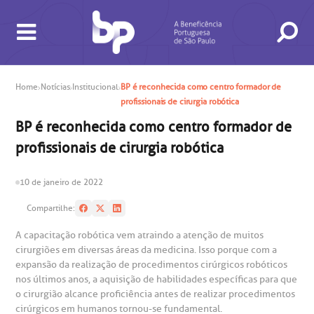
Home
Notícias
Institucional
BP é reconhecida como centro formador de
profissionais de cirurgia robótica
BUSCA
CONSULTAS E EXAMES
ATENDIMENTO 24H
CONHEÇA AS UNIDADES
INSTITUCIONAL
NOSSOS SERVIÇOS
INFORMAÇÕES ÚTEIS
ESPECIALIDADES
BP é reconhecida como centro formador de
profissionais de cirurgia robótica
10 de janeiro de 2022
Compartilhe:
A capacitação robótica vem atraindo a atenção de muitos
cirurgiões em diversas áreas da medicina. Isso porque com a
gendamento de consultas e exames
UVIDORIA/SAC
ducação e Pesquisa
emodinâmica
entro de Oncologia e Hematologia
expansão da realização de procedimentos cirúrgicos robóticos
Hospital BP
nos últimos anos, a aquisição de habilidades específicas para que
o cirurgião alcance proficiência antes de realizar procedimentos
heck-in antecipado
rea do médico
orários de atendimento
ardiologia
A BP conta com você para melhorar sempre a qualidade do
cirúrgicos em humanos tornou-se fundamental.