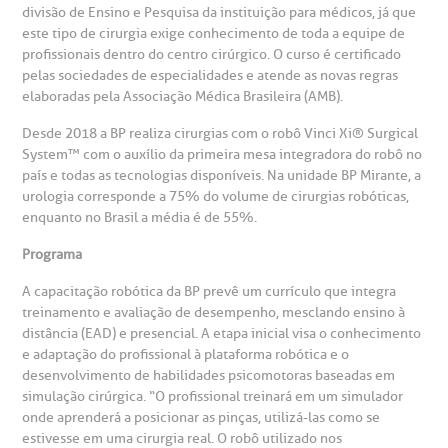
otícias
ronto atendimento
divisão de Ensino e Pesquisa da instituição para médicos, já que
este tipo de cirurgia exige conhecimento de toda a equipe de
Centro de Doenças Autoimunes
profissionais dentro do centro cirúrgico. O curso é certificado
ustentabilidade
onveniências
pelas sociedades de especialidades e atende as novas regras
elaboradas pela Associação Médica Brasileira (AMB).
Saiba mais
obre a BP
nternação/Cirurgia
Desde 2018 a BP realiza cirurgias com o robô Vinci Xi®️ Surgical
System™️ com o auxílio da primeira mesa integradora do robô no
rabalhe Conosco
stacionamento
país e todas as tecnologias disponíveis. Na unidade BP Mirante, a
Endereço:
urologia corresponde a 75% do volume de cirurgias robóticas,
R. Martiniano de Carvalho, 965
enquanto no Brasil a média é de 55%.
isitas de Benchmarking
úvidas frequentes
Programa
CEP: 01323-001 | Bela Vista
São Paulo - SP
oluntariado
ospedagem
A capacitação robótica da BP prevê um currículo que integra
treinamento e avaliação de desempenho, mesclando ensino à
distância (EAD) e presencial. A etapa inicial visa o conhecimento
omitê de Bioética
limentação
e adaptação do profissional à plataforma robótica e o
Clínica Medicina da Mulher
desenvolvimento de habilidades psicomotoras baseadas em
simulação cirúrgica. “O profissional treinará em um simulador
anco de Sangue
onde aprenderá a posicionar as pinças, utilizá-las como se
estivesse em uma cirurgia real. O robô utilizado nos