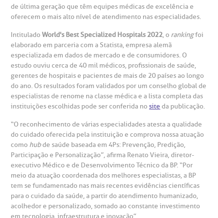
de última geração que têm equipes médicas de excelência e
heck-in antecipado
rea do médico
orários de atendimento
ardiologia
A BP conta com você para melhorar sempre a qualidade do
oferecem o mais alto nível de atendimento nas especialidades.
atendimento e dos serviços prestados.
A Ouvidoria e SAC são canais para você, cliente da BP, tirar
suas dúvidas, registrar suas reclamações ou fazer elogios
Intitulado
World's Best Specialized Hospitals 2022
, o
ranking
foi
esultados de exames
ódigo de conduta
uvidoria
entro de Excelência em Neurologia e
relacionados ao nosso atendimento e aos nossos serviços.
elaborado em parceria com a Statista, empresa alemã
Horário de atendimento: 2ª a 6ª feira das 7h às 18h
eurocirurgia
especializada em dados de mercado e de consumidores. O
estudo ouviu cerca de 40 mil médicos, profissionais de saúde,
eleconsulta
emonstrações Financeiras
rotocolo de Infarto SUS
AC:
Saiba mais
gerentes de hospitais e pacientes de mais de 20 países ao longo
ediatria
do ano. Os resultados foram validados por um conselho global de
reparo de Exames
oação
orários de Visita
(11)
3505-1000
especialistas de renome na classe médica e a lista completa das
instituições escolhidas pode ser conferida no
site
da publicação.
entro de Excelência em Ortopedia
Endereço:
statuto social da BP
ronto-socorro
“O reconhecimento de várias especialidades atesta a qualidade
UVIDORIA:
Rua Maestro Cardim, 769
do cuidado oferecida pela instituição e comprova nossa atuação
utras especialidades
Telemedicina BP
como
hub
de saúde baseada em 4Ps: Prevenção, Predição,
ouvidoria@bp.org.br
CEP: 01323-001 | Bela Vista
overnança corporativa
olicitação de cópia de prontuário médico
Participação e Personalização”, afirma Renato Vieira, diretor-
São Paulo - SP
executivo Médico e de Desenvolvimento Técnico da BP. “Por
meio da atuação coordenada dos melhores especialistas, a BP
Fale Conosco
mpacto social
olicitação de orçamento particular
tem se fundamentado nas mais recentes evidências científicas
para o cuidado da saúde, a partir do atendimento humanizado,
Teleinterconsulta
BP Mirante
acolhedor e personalizado, somado ao constante investimento
mprensa
olicitação de veracidade de atestado
em tecnologia, infraestrutura e inovação”.