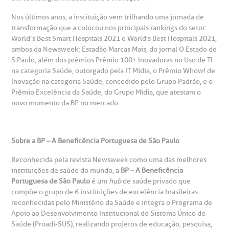
Nos últimos anos, a instituição vem trilhando uma jornada de
otícias
ronto atendimento
transformação que a colocou nos principais rankings do setor:
Centro de Doenças Autoimunes
World’s Best Smart Hospitals 2021 e World's Best Hospitals 2021,
ustentabilidade
onveniências
ambos da Newsweek; Estadão Marcas Mais, do jornal O Estado de
S.Paulo, além dos prêmios Prêmio 100+ Inovadoras no Uso de TI
na categoria Saúde, outorgado pela IT Mídia, o Prêmio Whow! de
Saiba mais
obre a BP
nternação/Cirurgia
Inovação na categoria Saúde, concedido pelo Grupo Padrão, e o
Prêmio Excelência da Saúde, do Grupo Mídia, que atestam o
novo momento da BP no mercado.
rabalhe Conosco
stacionamento
Endereço:
R. Martiniano de Carvalho, 965
isitas de Benchmarking
úvidas frequentes
Sobre a BP – A Beneficência Portuguesa de São Paulo
CEP: 01323-001 | Bela Vista
Reconhecida pela revista Newsweek como uma das melhores
São Paulo - SP
oluntariado
ospedagem
instituições de saúde do mundo, a
BP – A Beneficência
Portuguesa de São Paulo
é um
hub
de saúde privado que
compõe o grupo de 6 instituições de excelência brasileiras
omitê de Bioética
limentação
reconhecidas pelo Ministério da Saúde e integra o Programa de
Clínica Medicina da Mulher
Apoio ao Desenvolvimento Institucional do Sistema Único de
Saúde (Proadi-SUS), realizando projetos de educação, pesquisa,
anco de Sangue