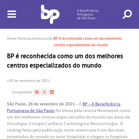
Home
Notícias
Institucional
BP é reconhecida como um dos melhores
centros especializados do mundo
BP é reconhecida como um dos melhores
BUSCA
CONSULTAS E EXAMES
ATENDIMENTO 24H
CONHEÇA AS UNIDADES
INSTITUCIONAL
NOSSOS SERVIÇOS
INFORMAÇÕES ÚTEIS
ESPECIALIDADES
centros especializados do mundo
28 de setembro de 2021
Compartilhe:
São Paulo, 28
de setembro de 2021
– A
BP – A Beneficência
Portuguesa de São Paulo
foi eleita pela revista Newsweek como
um dos melhores centros especializados do mundo nas áreas de
Oncologia, Cirurgia Cardíaca, Cardiologia e Neurocirurgia. O
gendamento de consultas e exames
UVIDORIA/SAC
ducação e Pesquisa
emodinâmica
entro de Oncologia e Hematologia
ranking feito pela publicação norte-americana é um dos mais
Hospital BP
renomados do mundo no setor hospitalar e elegeu os hospitais