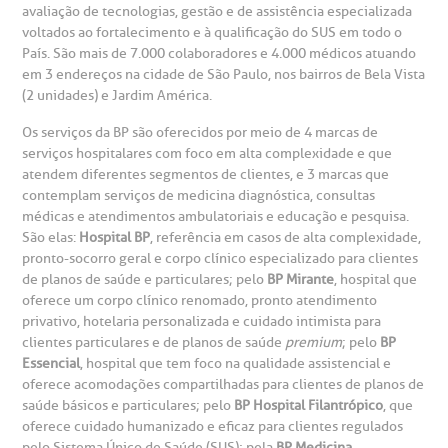
avaliação de tecnologias, gestão e de assistência especializada
voltados ao fortalecimento e à qualificação do SUS em todo o
emodiálise
País. São mais de 7.000 colaboradores e 4.000 médicos atuando
em 3 endereços na cidade de São Paulo, nos bairros de Bela Vista
(2 unidades) e Jardim América.
oação de órgãos
Os serviços da BP são oferecidos por meio de 4 marcas de
Saiba mais
serviços hospitalares com foco em alta complexidade e que
inhas de cuidado
atendem diferentes segmentos de clientes, e 3 marcas que
contemplam serviços de medicina diagnóstica, consultas
Endereço:
médicas e atendimentos ambulatoriais e educação e pesquisa.
chados e perdidos
São elas:
Hospital BP
, referência em casos de alta complexidade,
R. Colômbia, 332
pronto-socorro geral e corpo clínico especializado para clientes
de planos de saúde e particulares; pelo
BP Mirante
, hospital que
CEP: 01438-000 | Jardim Paulista
oferece um corpo clínico renomado, pronto atendimento
São Paulo - SP
privativo, hotelaria personalizada e cuidado intimista para
clientes particulares e de planos de saúde
premium
; pelo
BP
Essencial
, hospital que tem foco na qualidade assistencial e
oferece acomodações compartilhadas para clientes de planos de
saúde básicos e particulares; pelo
BP Hospital Filantrópico
, que
oferece cuidado humanizado e eficaz para clientes regulados
pelo Sistema Único de Saúde (SUS); pela
BP Medicina