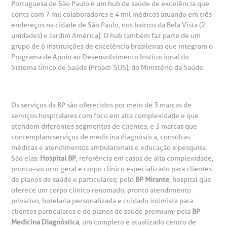
Portuguesa de São Paulo é um hub de saúde de excelência que
conta com 7 mil colaboradores e 4 mil médicos atuando em três
emodiálise
endereços na cidade de São Paulo, nos bairros da Bela Vista (2
unidades) e Jardim América). O hub também faz parte de um
grupo de 6 instituições de excelência brasileiras que integram o
oação de órgãos
Programa de Apoio ao Desenvolvimento Institucional do
Saiba mais
Sistema Único de Saúde (Proadi-SUS), do Ministério da Saúde.
inhas de cuidado
Endereço:
Os serviços da BP são oferecidos por meio de 3 marcas de
chados e perdidos
serviços hospitalares com foco em alta complexidade e que
R. Colômbia, 332
atendem diferentes segmentos de clientes, e 3 marcas que
contemplam serviços de medicina diagnóstica, consultas
CEP: 01438-000 | Jardim Paulista
médicas e atendimentos ambulatoriais e educação e pesquisa.
São Paulo - SP
São elas:
Hospital BP
, referência em casos de alta complexidade,
pronto-socorro geral e corpo clínico especializado para clientes
de planos de saúde e particulares; pelo
BP Mirante
, hospital que
oferece um corpo clínico renomado, pronto atendimento
privativo, hotelaria personalizada e cuidado intimista para
clientes particulares e de planos de saúde premium; pela
BP
Medicina Diagnóstica
, um completo e atualizado centro de