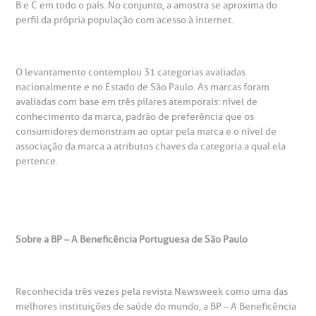
B e C em todo o país. No conjunto, a amostra se aproxima do
perfil da própria população com acesso à internet.
otícias
ronto atendimento
Centro de Doenças Autoimunes
ustentabilidade
onveniências
O levantamento contemplou 31 categorias avaliadas
nacionalmente e no Estado de São Paulo. As marcas foram
Saiba mais
avaliadas com base em três pilares atemporais: nível de
obre a BP
nternação/Cirurgia
conhecimento da marca, padrão de preferência que os
consumidores demonstram ao optar pela marca e o nível de
rabalhe Conosco
stacionamento
associação da marca a atributos chaves da categoria a qual ela
Endereço:
pertence.
R. Martiniano de Carvalho, 965
isitas de Benchmarking
úvidas frequentes
CEP: 01323-001 | Bela Vista
São Paulo - SP
oluntariado
ospedagem
Sobre a BP – A Beneficência Portuguesa de São Paulo
omitê de Bioética
limentação
Clínica Medicina da Mulher
Reconhecida três vezes pela revista Newsweek como uma das
melhores instituições de saúde do mundo, a BP – A Beneficência
anco de Sangue