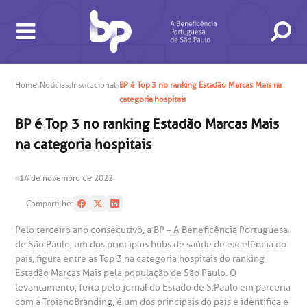
Home
Notícias
Institucional
BP é Top 3 no ranking Estadão Marcas Mais na
categoria hospitais
BP é Top 3 no ranking Estadão Marcas Mais
BUSCA
CONSULTAS E EXAMES
ATENDIMENTO 24H
CONHEÇA AS UNIDADES
INSTITUCIONAL
NOSSOS SERVIÇOS
INFORMAÇÕES ÚTEIS
ESPECIALIDADES
na categoria hospitais
14 de novembro de 2022
Compartilhe:
Pelo terceiro ano consecutivo, a BP – A Beneficência Portuguesa
de São Paulo, um dos principais hubs de saúde de excelência do
país, figura entre as Top 3 na categoria hospitais do ranking
Estadão Marcas Mais pela população de São Paulo. O
gendamento de consultas e exames
UVIDORIA/SAC
ducação e Pesquisa
emodinâmica
entro de Oncologia e Hematologia
Hospital BP
levantamento, feito pelo jornal do Estado de S.Paulo em parceria
com a TroianoBranding, é um dos principais do país e identifica e