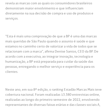
revela as marcas com as quais os consumidores brasileiros
heck-in antecipado
rea do médico
orários de atendimento
ardiologia
A BP conta com você para melhorar sempre a qualidade do
atendimento e dos serviços prestados.
demonstram maior envolvimento e que influenciam
A Ouvidoria e SAC são canais para você, cliente da BP, tirar
diretamente na sua decisão de compra e uso de produtos e
suas dúvidas, registrar suas reclamações ou fazer elogios
esultados de exames
ódigo de conduta
uvidoria
entro de Excelência em Neurologia e
serviços.
relacionados ao nosso atendimento e aos nossos serviços.
Horário de atendimento: 2ª a 6ª feira das 7h às 18h
eurocirurgia
eleconsulta
emonstrações Financeiras
rotocolo de Infarto SUS
AC:
Saiba mais
“Esta é mais uma comprovação de que a BP é uma das marcas
ediatria
mais queridas de São Paulo quando o assunto é saúde e que
reparo de Exames
oação
orários de Visita
(11)
3505-1000
estamos no caminho certo de valorizar a vida de todos que se
relacionam com a marca”, afirma Denise Santos, CEO da BP. De
entro de Excelência em Ortopedia
Endereço:
acordo com a executiva, ao integrar inovação, tecnologia e
statuto social da BP
ronto-socorro
UVIDORIA:
humanização, a BP está preparada para cuidar da saúde das
Rua Maestro Cardim, 769
utras especialidades
pessoas, entregando o melhor serviço e experiência para os
Telemedicina BP
ouvidoria@bp.org.br
CEP: 01323-001 | Bela Vista
clientes.
overnança corporativa
olicitação de cópia de prontuário médico
São Paulo - SP
Fale Conosco
mpacto social
olicitação de orçamento particular
Neste ano, em sua 8ª edição, o ranking Estadão Marcas Mais teve
cobertura nacional. Foram realizadas 13.380 entrevistas online,
Teleinterconsulta
BP Mirante
realizadas ao longo do primeiro semestre de 2022, envolvendo
mprensa
olicitação de veracidade de atestado
representantes de diversas faixas etárias e das classes sociais A,