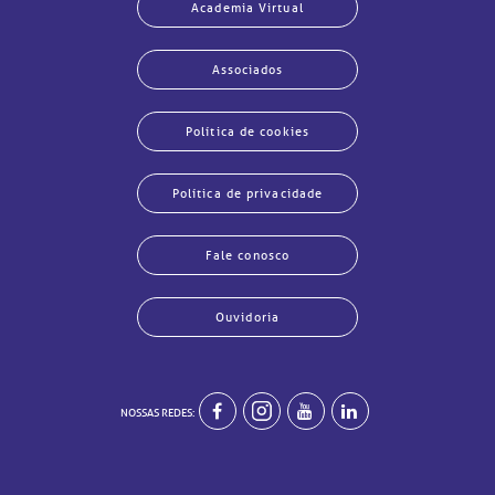
Academia Virtual
Associados
Política de cookies
Política de privacidade
Fale conosco
Ouvidoria
NOSSAS REDES:
echar
echar
echar
echar
echar
echar
echar
echar