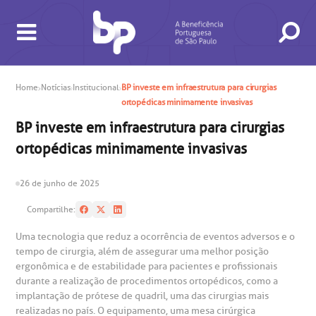
Home
Notícias
Institucional
BP investe em infraestrutura para cirurgias
BUSCA
CONSULTAS E EXAMES
ATENDIMENTO 24H
CONHEÇA AS UNIDADES
INSTITUCIONAL
NOSSOS SERVIÇOS
INFORMAÇÕES ÚTEIS
ESPECIALIDADES
ortopédicas minimamente invasivas
BP investe em infraestrutura para cirurgias
ortopédicas minimamente invasivas
26 de junho de 2025
Compartilhe:
gendamento de consultas e exames
UVIDORIA/SAC
ducação e Pesquisa
emodinâmica
entro de Oncologia e Hematologia
Hospital BP
Uma tecnologia que reduz a ocorrência de eventos adversos e o
tempo de cirurgia, além de assegurar uma melhor posição
heck-in antecipado
rea do médico
orários de atendimento
ardiologia
A BP conta com você para melhorar sempre a qualidade do
ergonômica e de estabilidade para pacientes e profissionais
atendimento e dos serviços prestados.
durante a realização de procedimentos ortopédicos, como a
A Ouvidoria e SAC são canais para você, cliente da BP, tirar
suas dúvidas, registrar suas reclamações ou fazer elogios
implantação de prótese de quadril, uma das cirurgias mais
esultados de exames
ódigo de conduta
uvidoria
entro de Excelência em Neurologia e
relacionados ao nosso atendimento e aos nossos serviços.
realizadas no país. O equipamento, uma mesa cirúrgica
Horário de atendimento: 2ª a 6ª feira das 7h às 18h