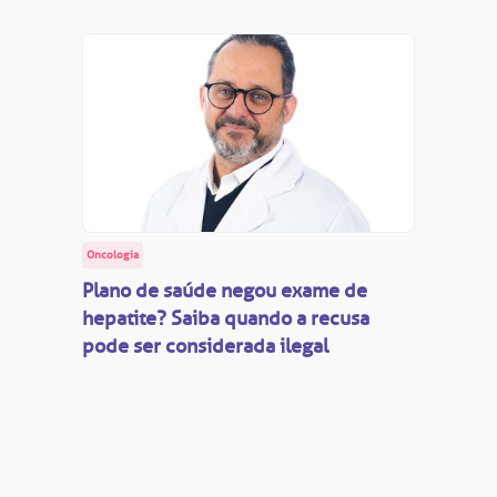
oação de órgãos
Saiba mais
inhas de cuidado
Endereço:
chados e perdidos
R. Colômbia, 332
CEP: 01438-000 | Jardim Paulista
São Paulo - SP
Oncologia
Plano de saúde negou exame de
hepatite? Saiba quando a recusa
pode ser considerada ilegal