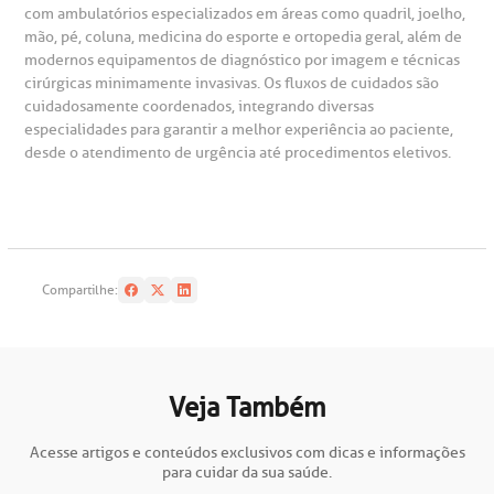
com ambulatórios especializados em áreas como quadril, joelho,
mão, pé, coluna, medicina do esporte e ortopedia geral, além de
Saiba mais
obre a BP
nternação/Cirurgia
modernos equipamentos de diagnóstico por imagem e técnicas
cirúrgicas minimamente invasivas. Os fluxos de cuidados são
cuidadosamente coordenados, integrando diversas
rabalhe Conosco
stacionamento
Endereço:
especialidades para garantir a melhor experiência ao paciente,
desde o atendimento de urgência até procedimentos eletivos.
R. Martiniano de Carvalho, 965
isitas de Benchmarking
úvidas frequentes
CEP: 01323-001 | Bela Vista
São Paulo - SP
oluntariado
ospedagem
Compartilhe:
omitê de Bioética
limentação
Clínica Medicina da Mulher
anco de Sangue
Veja Também
emodiálise
Acesse artigos e conteúdos exclusivos com dicas e informações
para cuidar da sua saúde.