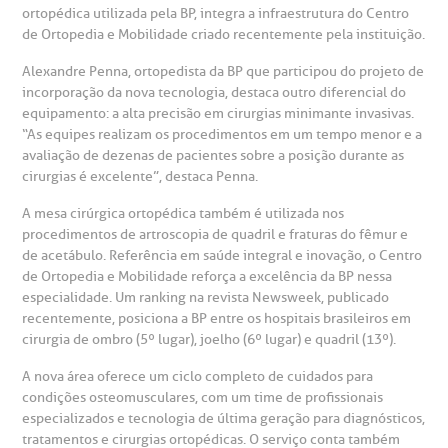
eurocirurgia
ortopédica utilizada pela BP, integra a infraestrutura do Centro
eleconsulta
emonstrações Financeiras
rotocolo de Infarto SUS
de Ortopedia e Mobilidade criado recentemente pela instituição.
AC:
Saiba mais
ediatria
Alexandre Penna, ortopedista da BP que participou do projeto de
reparo de Exames
oação
orários de Visita
incorporação da nova tecnologia, destaca outro diferencial do
(11)
3505-1000
equipamento: a alta precisão em cirurgias minimante invasivas.
entro de Excelência em Ortopedia
Endereço:
“As equipes realizam os procedimentos em um tempo menor e a
statuto social da BP
ronto-socorro
UVIDORIA:
avaliação de dezenas de pacientes sobre a posição durante as
Rua Maestro Cardim, 769
utras especialidades
cirurgias é excelente”, destaca Penna.
Telemedicina BP
ouvidoria@bp.org.br
CEP: 01323-001 | Bela Vista
overnança corporativa
olicitação de cópia de prontuário médico
A mesa cirúrgica ortopédica também é utilizada nos
São Paulo - SP
procedimentos de artroscopia de quadril e fraturas do fêmur e
de acetábulo. Referência em saúde integral e inovação, o Centro
Fale Conosco
mpacto social
olicitação de orçamento particular
de Ortopedia e Mobilidade reforça a excelência da BP nessa
especialidade. Um ranking na revista Newsweek, publicado
Teleinterconsulta
BP Mirante
recentemente, posiciona a BP entre os hospitais brasileiros em
mprensa
olicitação de veracidade de atestado
cirurgia de ombro (5º lugar), joelho (6º lugar) e quadril (13º).
A nova área oferece um ciclo completo de cuidados para
otícias
ronto atendimento
condições osteomusculares, com um time de profissionais
Centro de Doenças Autoimunes
especializados e tecnologia de última geração para diagnósticos,
ustentabilidade
onveniências
tratamentos e cirurgias ortopédicas. O serviço conta também