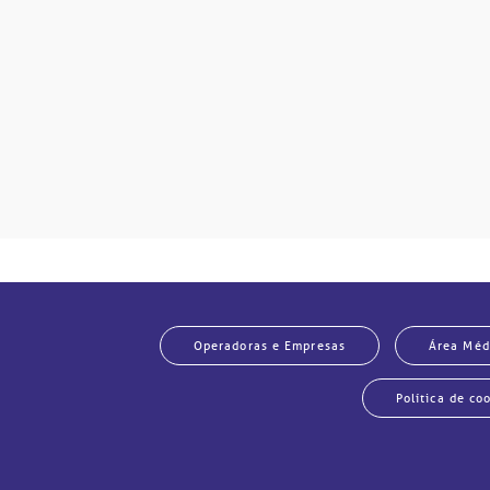
so.
Operadoras e Empresas
Área Méd
Política de co