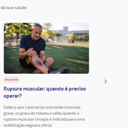
 da sua saúde.
Ortopedia
BP Educa
Ruptura muscular: quando é preciso
Facul
operar?
Vestib
Saiba o que caracteriza uma lesão muscular
Vestibu
grave, os graus de trauma e saiba quando a
BP está
ruptura muscular cirurgia é indicada para uma
para En
reabilitação segura e eficaz
Hospita