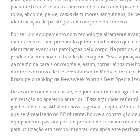
paciente) e auxílio ao tratamento de quase todo tipo de 
OUVIDORI
tórax, abdome, pelve, casos de tumores sanguíneos, de pe
ouvi
identificação de patologias do coração e do cérebro.
E
Por ser um equipamento com tecnologia altamente avanç
R
Fale
radiofármaco – um preparado químico radioativo que é u
C
identificar eventuais patologias pelo corpo. Na prática, 
V
produzida uma boa qualidade de imagem. “Esta aquisição
S
da medicina para a oncologia e, assim, tornar ainda melhor
diretor executivo de Desenvolvimento Médico, Técnico, E
Brasil pelo ranking da Newsweek World's Best Specialize
De acordo com o executivo, o equipamento trará agilida
em relação ao aparelho anterior. “Essa agilidade refleti
ganhos de quase 40% em nossa agenda”, explica Vieira. 
que será realizado no BP Mirante, houve a construção de 
equipamento passará por um período de treinamento de d
para utilização em tempo integral logo após este período”