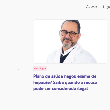
Acesse artigo
Oncologia
: o
Plano de saúde negou exame de
ação
hepatite? Saiba quando a recusa
pode ser considerada ilegal
são
mente
disputas