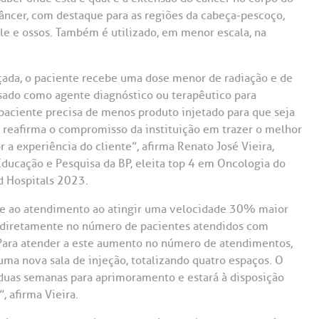
Saiba mais
Saiba mais
Teleinterconsulta
câncer, com destaque para as regiões da cabeça-pescoço,
A:
le e ossos. Também é utilizado, em menor escala, na
doria@bp.org.br
Centro de Doenças Autoimunes
ndereço:
Endereço:
ada, o paciente recebe uma dose menor de radiação e de
ua Maestro Cardim, 769
R. Martiniano de Ca
965
 Conosco
sado como agente diagnóstico ou terapêutico para
EP: 01323-001 | Bela
o paciente precisa de menos produto injetado para que seja
ista
CEP: 01323-001 | Bel
 reafirma o compromisso da instituição em trazer o melhor
ão Paulo - SP
São Paulo - SP
 a experiência do cliente”, afirma Renato José Vieira,
ducação e Pesquisa da BP, eleita top 4 em Oncologia do
d Hospitals 2023.
de ao atendimento ao atingir uma velocidade 30% maior
rá diretamente no número de pacientes atendidos com
Para atender a este aumento no número de atendimentos,
uma nova sala de injeção, totalizando quatro espaços. O
uas semanas para aprimoramento e estará à disposição
, afirma Vieira.