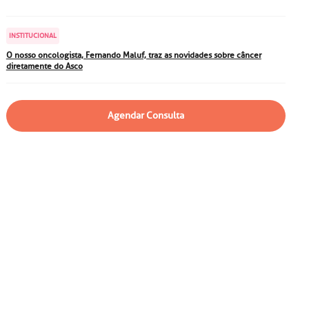
particular
Saiba mais
Solicitação de veracidade de
INSTITUCIONAL
atestado
Endereço:
O nosso oncologista, Fernando Maluf, traz as novidades sobre câncer
diretamente do Asco
rvalho,
R. Colômbia, 332
CEP: 01438-000 | Jardim
a Vista
Paulista, São Paulo - SP
Agendar Consulta