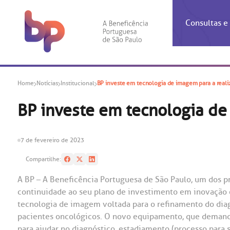
Consultas 
Inf
Con
Home
Notícias
Institucional
BP investe em tecnologia de imagem para a real
Espec
Inst
Co
Hospit
Ho
Agendam
Área do
Achados
Centro 
OUVID
BP investe em tecnologia de
Check-i
Certific
Aliment
Cardiol
A BP c
Resulta
Demons
Banco 
Centro 
do ate
7 de fevereiro de 2023
A Ouvid
Finance
Neuroci
suas dú
Compartilhe:
Telecon
Conven
relaci
Horário
Doação
Pediatri
A BP – A Beneficência Portuguesa de São Paulo, um dos pr
Preparo
Coronav
continuidade ao seu plano de investimento em inovação e 
Ética e
Centro 
SAC:
tecnologia de imagem voltada para o refinamento do di
Doação 
pacientes oncológicos. O novo equipamento, que demand
(11
Outras 
Linhas 
para ajudar no diagnóstico, estadiamento (processo para 