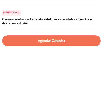
particular
Saiba mais
Solicitação de veracidade de
INSTITUCIONAL
atestado
Endereço:
O nosso oncologista, Fernando Maluf, traz as novidades sobre câncer
diretamente do Asco
rvalho,
R. Colômbia, 332
CEP: 01438-000 | Jardim
a Vista
Paulista, São Paulo - SP
Agendar Consulta