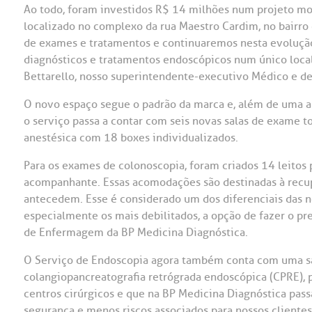
Ao todo, foram investidos R$ 14 milhões num projeto mod
OUVIDORI
localizado no complexo da rua Maestro Cardim, no bairro d
de exames e tratamentos e continuaremos nesta evolução
ouvi
E
diagnósticos e tratamentos endoscópicos num único local
Bettarello, nosso superintendente-executivo Médico e d
R
Fale
C
O novo espaço segue o padrão da marca e, além de uma a
V
o serviço passa a contar com seis novas salas de exame 
S
anestésica com 18 boxes individualizados.
Para os exames de colonoscopia, foram criados 14 leitos
acompanhante. Essas acomodações são destinadas à recu
antecedem. Esse é considerado um dos diferenciais das nov
especialmente os mais debilitados, a opção de fazer o p
de Enfermagem da BP Medicina Diagnóstica.
O Serviço de Endoscopia agora também conta com uma sal
colangiopancreatografia retrógrada endoscópica (CPRE)
centros cirúrgicos e que na BP Medicina Diagnóstica pass
segurança e menos riscos associados para nossos client