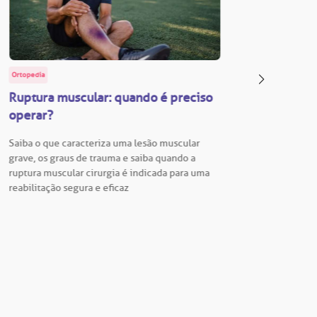
Ortopedia
BP Educa
Ruptura muscular: quando é preciso
Facul
operar?
Vestib
Saiba o que caracteriza uma lesão muscular
Vestibu
grave, os graus de trauma e saiba quando a
BP está
ruptura muscular cirurgia é indicada para uma
para En
reabilitação segura e eficaz
Hospita