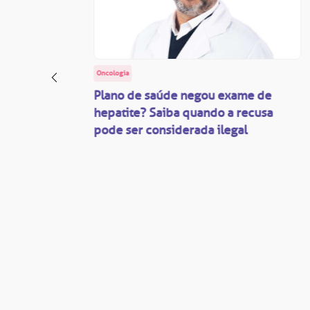
Oncologia
: o
Plano de saúde negou exame de
ação
hepatite? Saiba quando a recusa
pode ser considerada ilegal
são
mente
disputas
so.