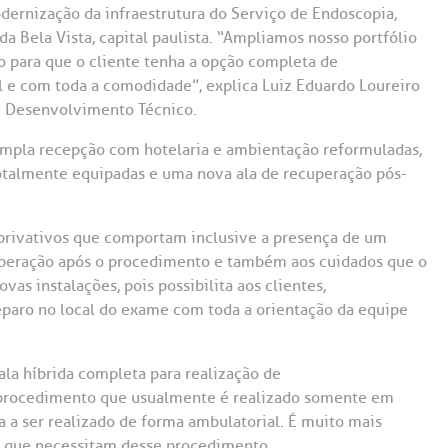
Saiba mais
Saiba mais
Teleinterconsulta
ernização da infraestrutura do Serviço de Endoscopia,
A:
a Bela Vista, capital paulista. “Ampliamos nosso portfólio
 para que o cliente tenha a opção completa de
doria@bp.org.br
Centro de Doenças Autoimunes
ndereço:
Endereço:
 e com toda a comodidade”, explica Luiz Eduardo Loureiro
e Desenvolvimento Técnico.
ua Maestro Cardim, 769
R. Martiniano de Ca
965
 Conosco
EP: 01323-001 | Bela
mpla recepção com hotelaria e ambientação reformuladas,
ista
CEP: 01323-001 | Bel
totalmente equipadas e uma nova ala de recuperação pós-
ão Paulo - SP
São Paulo - SP
 privativos que comportam inclusive a presença de um
peração após o procedimento e também aos cuidados que o
as instalações, pois possibilita aos clientes,
reparo no local do exame com toda a orientação da equipe
a híbrida completa para realização de
, procedimento que usualmente é realizado somente em
a a ser realizado de forma ambulatorial. É muito mais
es que necessitam desse procedimento.