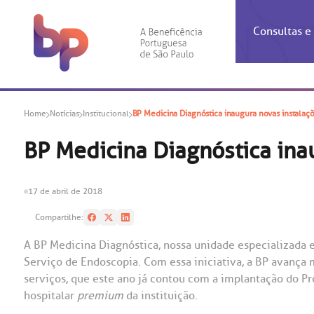
Consultas 
Inf
Con
Home
Notícias
Institucional
BP Medicina Diagnóstica inaugura novas instalaç
Espec
Inst
Co
Hospit
Ho
Agendam
Área do
Achados
Centro 
OUVID
BP Medicina Diagnóstica ina
Check-i
Certific
Aliment
Cardiol
A BP c
Resulta
Demons
Banco 
Centro 
do ate
17 de abril de 2018
A Ouvid
Finance
Neuroci
suas dú
Compartilhe:
Telecon
Conven
relaci
Horário
Doação
Pediatri
A BP Medicina Diagnóstica, nossa unidade especializada e
Preparo
Coronav
Serviço de Endoscopia. Com essa iniciativa, a BP avança 
Ética e
Centro 
SAC:
serviços, que este ano já contou com a implantação do P
Doação 
hospitalar
premium
da instituição.
(11
Outras 
Linhas 