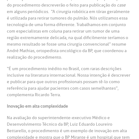
do procedimento descreverão o feito para publicação do
case
em alguns periódicos. “A cirurgia robótica em tórax geralmente
emodiálise
é utilizada para retirar tumores do pulmão. Nós utilizamos essa
tecnologia de uma forma diferente. Trabalhamos em conjunto
oação de órgãos
com especialistas em coluna para retirar um tumor de uma
região extremamente delicada, na qual dificilmente teríamos o
Saiba mais
mesmo resultado se fosse uma cirurgia convencional” resume
inhas de cuidado
André Mathias, ortopedista oncológico da BP, que coordenou a
realização do procedimento.
Endereço:
chados e perdidos
“É um procedimento inédito no Brasil, com raras descrições
R. Colômbia, 332
inclusive na literatura internacional. Nossa intenção é descrever
e publicar para que outros profissionais possam tê-lo como
CEP: 01438-000 | Jardim Paulista
referência para ajudar pacientes com casos semelhantes”,
São Paulo - SP
complementa Ricardo Terra.
Inovação em alta complexidade
Na avaliação do superintendente-executivo Médico e
Desenvolvimento Técnico da BP, Luiz Eduardo Loureiro
Bettarello, o procedimento é um exemplo de inovação em alta
complexidade e mostra que o BP Mirante é um hospital que tem