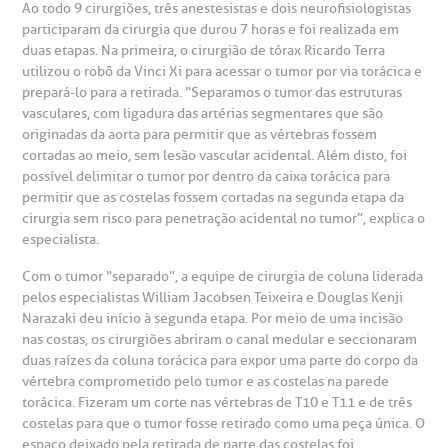
heck-in antecipado
rea do médico
orários de atendimento
ardiologia
Ao todo 9 cirurgiões, três anestesistas e dois neurofisiologistas
A BP conta com você para melhorar sempre a qualidade do
atendimento e dos serviços prestados.
participaram da cirurgia que durou 7 horas e foi realizada em
A Ouvidoria e SAC são canais para você, cliente da BP, tirar
duas etapas. Na primeira, o cirurgião de tórax Ricardo Terra
suas dúvidas, registrar suas reclamações ou fazer elogios
esultados de exames
ódigo de conduta
uvidoria
entro de Excelência em Neurologia e
utilizou o robô da Vinci Xi para acessar o tumor por via torácica e
relacionados ao nosso atendimento e aos nossos serviços.
Horário de atendimento: 2ª a 6ª feira das 7h às 18h
eurocirurgia
prepará-lo para a retirada. “Separamos o tumor das estruturas
vasculares, com ligadura das artérias segmentares que são
eleconsulta
emonstrações Financeiras
rotocolo de Infarto SUS
originadas da aorta para permitir que as vértebras fossem
AC:
Saiba mais
ediatria
cortadas ao meio, sem lesão vascular acidental. Além disto, foi
possível delimitar o tumor por dentro da caixa torácica para
reparo de Exames
oação
orários de Visita
(11)
3505-1000
permitir que as costelas fossem cortadas na segunda etapa da
entro de Excelência em Ortopedia
Endereço:
cirurgia sem risco para penetração acidental no tumor”, explica o
statuto social da BP
ronto-socorro
especialista.
UVIDORIA:
Rua Maestro Cardim, 769
utras especialidades
Telemedicina BP
Com o tumor “separado”, a equipe de cirurgia de coluna liderada
ouvidoria@bp.org.br
CEP: 01323-001 | Bela Vista
overnança corporativa
olicitação de cópia de prontuário médico
pelos especialistas William Jacobsen Teixeira e Douglas Kenji
São Paulo - SP
Narazaki deu início à segunda etapa. Por meio de uma incisão
nas costas, os cirurgiões abriram o canal medular e seccionaram
Fale Conosco
mpacto social
olicitação de orçamento particular
duas raízes da coluna torácica para expor uma parte do corpo da
vértebra comprometido pelo tumor e as costelas na parede
Teleinterconsulta
BP Mirante
torácica. Fizeram um corte nas vértebras de T10 e T11 e de três
mprensa
olicitação de veracidade de atestado
costelas para que o tumor fosse retirado como uma peça única. O
espaço deixado pela retirada de parte das costelas foi