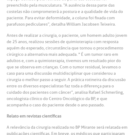
preenchido pela musculatura. “A ausência dessa parte das
otícias
ronto atendimento
costelas não comprometerá a postura e a qualidade de vida do
Centro de Doenças Autoimunes
paciente. Para evitar deformidade, a coluna foi fixada com
parafusos pediculares”, detalha William Jacobsen Teixeira.
ustentabilidade
onveniências
Antes de realizar a cirurgia, o paciente, um homem adulto jovem
Saiba mais
de 25 anos, realizou sessões de quimioterapia com resposta
obre a BP
nternação/Cirurgia
aquém do esperado, circunstância que tornou o procedimento
cirúrgico a alternativa mais adequada. " É um tumor raro em
rabalhe Conosco
stacionamento
adultos e, com a quimioterapia, tivemos um resultado pior do
Endereço:
que se observa em crianças. Com o tumor residual, levamos o
R. Martiniano de Carvalho, 965
caso para uma discussão multidisciplinar que considerou a
isitas de Benchmarking
úvidas frequentes
cirurgia o melhor passo a seguir. A prática rotineira da discussão
CEP: 01323-001 | Bela Vista
entre os diversos especialistas faz toda a diferença para o
São Paulo - SP
cuidado dos pacientes com câncer”, analisa Rafael Schmerling,
oluntariado
ospedagem
oncologista clínico do Centro Oncológico da BP, e que
acompanha o caso do paciente desde o ano passado.
omitê de Bioética
limentação
Relato em revistas científicas
Clínica Medicina da Mulher
A relevância da cirurgia realizada no BP Mirante será relatada em
anco de Sangue
publicações científicas. Em breve, os médicos que participaram