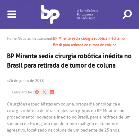
Home
Notícias
Institucional
BP Mirante sedia cirurgia robótica inédita no
Brasil para retirada de tumor de coluna
BP Mirante sedia cirurgia robótica inédita no
BUSCA
CONSULTAS E EXAMES
ATENDIMENTO 24H
CONHEÇA AS UNIDADES
INSTITUCIONAL
NOSSOS SERVIÇOS
INFORMAÇÕES ÚTEIS
ESPECIALIDADES
Brasil para retirada de tumor de coluna
26 de junho de 2018
Compartilhe:
Cirurgiões especialistas em coluna, ortopedia oncológica e
cirurgia robótica de tórax realizaram juntos no BP Mirante, um
procedimento inovador e inédito no Brasil, para a retirada de um
gendamento de consultas e exames
UVIDORIA/SAC
ducação e Pesquisa
emodinâmica
entro de Oncologia e Hematologia
sarcoma de Ewing, um tipo de tumor maligno e altamente
Hospital BP
agressivo, localizado na coluna de um paciente de 25 anos.