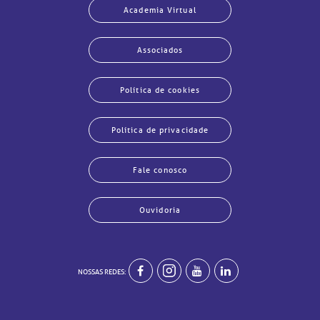
Academia Virtual
Associados
Política de cookies
Política de privacidade
Fale conosco
Ouvidoria
NOSSAS REDES:
echar
echar
echar
echar
echar
echar
echar
echar