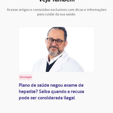
Saiba mais
obre a BP
nternação/Cirurgia
Acesse artigos e conteúdos exclusivos com dicas e informações
para cuidar da sua saúde.
rabalhe Conosco
stacionamento
Endereço:
R. Martiniano de Carvalho, 965
isitas de Benchmarking
úvidas frequentes
CEP: 01323-001 | Bela Vista
São Paulo - SP
oluntariado
ospedagem
omitê de Bioética
limentação
Clínica Medicina da Mulher
anco de Sangue
Oncologia
Plano de saúde negou exame de
emodiálise
hepatite? Saiba quando a recusa
pode ser considerada ilegal
oação de órgãos
Saiba mais