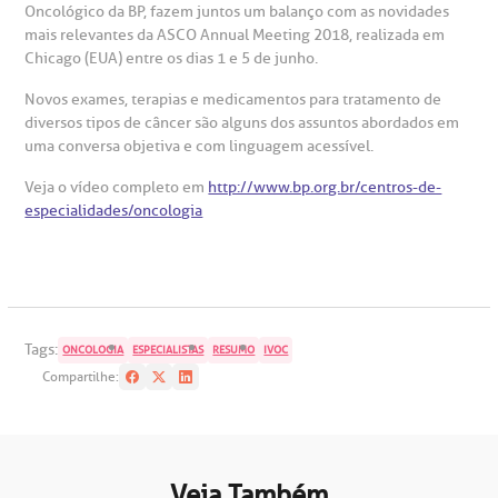
Oncológico da BP, fazem juntos um balanço com as novidades
AC:
Saiba mais
ediatria
mais relevantes da ASCO Annual Meeting 2018, realizada em
Chicago (EUA) entre os dias 1 e 5 de junho.
reparo de Exames
oação
orários de Visita
(11)
3505-1000
entro de Excelência em Ortopedia
Endereço:
Novos exames, terapias e medicamentos para tratamento de
diversos tipos de câncer são alguns dos assuntos abordados em
statuto social da BP
ronto-socorro
UVIDORIA:
Rua Maestro Cardim, 769
uma conversa objetiva e com linguagem acessível.
utras especialidades
Telemedicina BP
ouvidoria@bp.org.br
CEP: 01323-001 | Bela Vista
Veja o vídeo completo em
http://www.bp.org.br/centros-de-
overnança corporativa
olicitação de cópia de prontuário médico
São Paulo - SP
especialidades/oncologia
Fale Conosco
mpacto social
olicitação de orçamento particular
Teleinterconsulta
BP Mirante
mprensa
olicitação de veracidade de atestado
Tags:
ONCOLOGIA
ESPECIALISTAS
RESUMO
IVOC
Compartilhe:
otícias
ronto atendimento
Centro de Doenças Autoimunes
ustentabilidade
onveniências
Veja Também