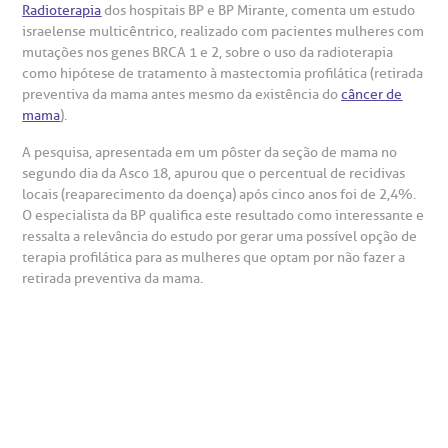
Horário de atendimento: 2ª a 6ª feira das 7h às 18h
eurocirurgia
Radioterapia
dos hospitais BP e BP Mirante, comenta um estudo
israelense multicêntrico, realizado com pacientes mulheres com
eleconsulta
emonstrações Financeiras
rotocolo de Infarto SUS
AC:
Saiba mais
mutações nos genes BRCA 1 e 2, sobre o uso da radioterapia
ediatria
como hipótese de tratamento à mastectomia profilática (retirada
reparo de Exames
oação
orários de Visita
preventiva da mama antes mesmo da existência do
câncer de
(11)
3505-1000
mama
).
entro de Excelência em Ortopedia
Endereço:
statuto social da BP
ronto-socorro
A pesquisa, apresentada em um pôster da seção de mama no
UVIDORIA:
Rua Maestro Cardim, 769
segundo dia da Asco 18, apurou que o percentual de recidivas
utras especialidades
Telemedicina BP
locais (reaparecimento da doença) após cinco anos foi de 2,4%.
ouvidoria@bp.org.br
CEP: 01323-001 | Bela Vista
overnança corporativa
olicitação de cópia de prontuário médico
O especialista da BP qualifica este resultado como interessante e
São Paulo - SP
ressalta a relevância do estudo por gerar uma possível opção de
terapia profilática para as mulheres que optam por não fazer a
Fale Conosco
mpacto social
olicitação de orçamento particular
retirada preventiva da mama.
Teleinterconsulta
BP Mirante
mprensa
olicitação de veracidade de atestado
otícias
ronto atendimento
Centro de Doenças Autoimunes
ustentabilidade
onveniências