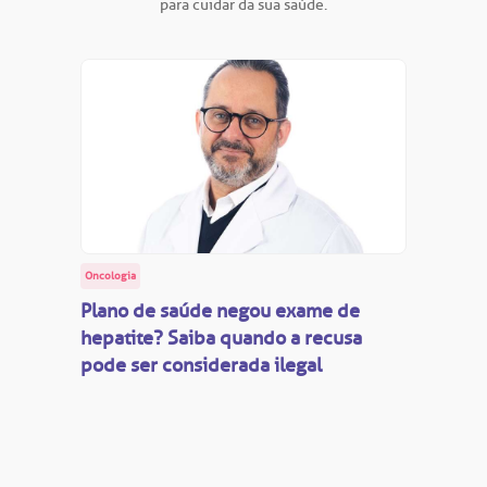
para cuidar da sua saúde.
oação de órgãos
Saiba mais
inhas de cuidado
Endereço:
chados e perdidos
R. Colômbia, 332
CEP: 01438-000 | Jardim Paulista
São Paulo - SP
Oncologia
Plano de saúde negou exame de
hepatite? Saiba quando a recusa
pode ser considerada ilegal