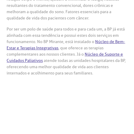
Centro de Doenças Autoimunes
resultantes do tratamento convencional, dores crônicas e
ustentabilidade
onveniências
melhoram a qualidade do sono. Fatores essenciais para a
qualidade de vida dos pacientes com câncer.
Saiba mais
obre a BP
nternação/Cirurgia
Por ser um polo de saúde para todos e para cada um, a BP já está
alinhada com essa tendência e possui estes dois serviços em
funcionamento. No BP Mirante, está instalado o
Núcleo de Bem-
rabalhe Conosco
stacionamento
Estar e Terapias Integrativas
, que oferece as terapias
Endereço:
complementares aos nossos clientes. Já o
Núcleo de Suporte e
R. Martiniano de Carvalho, 965
Cuidados Paliativos
atende todas as unidades hospitalares da BP,
isitas de Benchmarking
úvidas frequentes
oferecendo uma melhor qualidade de vida aos clientes
CEP: 01323-001 | Bela Vista
internados e acolhimento para seus familiares.
São Paulo - SP
oluntariado
ospedagem
omitê de Bioética
limentação
Clínica Medicina da Mulher
anco de Sangue
emodiálise