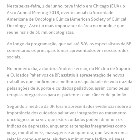
suas dúvidas, registrar suas reclamações ou fazer elogios
Nesta sexta-feira, 1 de junho, teve início em Chicago (EUA), o
esultados de exames
ódigo de conduta
uvidoria
entro de Excelência em Neurologia e
relacionados ao nosso atendimento e aos nossos serviços.
Asco Annual Meeting 2018, evento anual da Sociedade
Horário de atendimento: 2ª a 6ª feira das 7h às 18h
eurocirurgia
Americana de Oncologia Clínica (American Society of Clinical
eleconsulta
emonstrações Financeiras
rotocolo de Infarto SUS
Oncology - Asco), o mais importante da área no mundo e que
AC:
Saiba mais
reúne mais de 30 mil oncologistas.
ediatria
reparo de Exames
oação
orários de Visita
(11)
3505-1000
Ao longo da programação, que vai até 5/6, os especialistas da BP
comentarão os principais temas apresentados em nossas redes
entro de Excelência em Ortopedia
Endereço:
sociais.
statuto social da BP
ronto-socorro
UVIDORIA:
Rua Maestro Cardim, 769
No primeiro dia, a doutora Andréa Ferrian, do Núcleo de Suporte
utras especialidades
Telemedicina BP
e Cuidados Paliativos da BP, assistiu à apresentação de novos
ouvidoria@bp.org.br
CEP: 01323-001 | Bela Vista
overnança corporativa
olicitação de cópia de prontuário médico
trabalhos que confirmam a melhoria na qualidade de vida trazida
São Paulo - SP
pelas ações de suporte e cuidados paliativos, assim como pelas
terapias integrativas para os pacientes com câncer de pulmão.
Fale Conosco
mpacto social
olicitação de orçamento particular
Segundo a médica da BP, foram apresentados evidências sobre a
Teleinterconsulta
BP Mirante
importância dos cuidados paliativos integrados ao tratamento
mprensa
olicitação de veracidade de atestado
oncológico, uma vez que estes cuidados podem diminuir os
índices de depressão, enquanto as terapias integrativas como
yoga, mindfullness, massagens e acupuntura, que favorecem a
otícias
ronto atendimento
relação corpo e mente, ajudam a minimizar a fadiga, náuseas