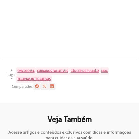
oação de órgãos
Saiba mais
inhas de cuidado
Endereço:
chados e perdidos
R. Colômbia, 332
CEP: 01438-000 | Jardim Paulista
ONCOLOGIA
CUIDADOS PALIATIVOS
CÂNCER DE PULMÃO
MOC
Tags:
São Paulo - SP
TERAPIAS INTEGRATIVAS
Compartilhe:
Veja Também
Acesse artigos e conteúdos exclusivos com dicas e informações
para cuidar da sua saúde.