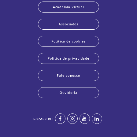
Academia Virtual
Associados
Política de cookies
Política de privacidade
Fale conosco
Ouvidoria
NOSSAS REDES:
echar
echar
echar
echar
echar
echar
echar
echar