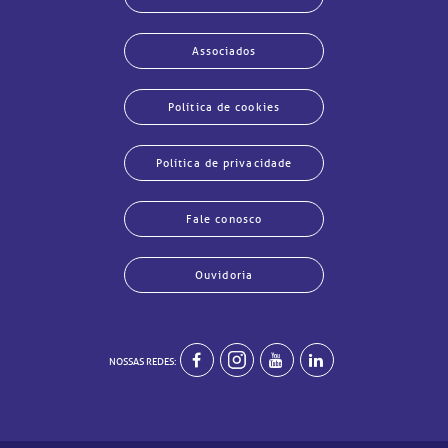
Associados
Política de cookies
Política de privacidade
Fale conosco
Ouvidoria
NOSSAS REDES:
echar
echar
echar
echar
echar
echar
echar
echar