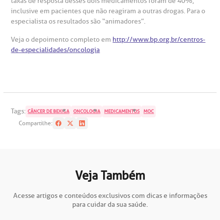
taxas de resposta desses dois medicamentos foram de 40%,
AC:
Saiba mais
ediatria
inclusive em pacientes que não reagiram a outras drogas. Para o
especialista os resultados são “animadores”.
reparo de Exames
oação
orários de Visita
(11)
3505-1000
entro de Excelência em Ortopedia
Endereço:
Veja o depoimento completo em
http://www.bp.org.br/centros-
de-especialidades/oncologia
statuto social da BP
ronto-socorro
UVIDORIA:
Rua Maestro Cardim, 769
utras especialidades
Telemedicina BP
ouvidoria@bp.org.br
CEP: 01323-001 | Bela Vista
overnança corporativa
olicitação de cópia de prontuário médico
São Paulo - SP
Fale Conosco
mpacto social
olicitação de orçamento particular
Tags:
CÂNCER DE BEXIGA
ONCOLOGIA
MEDICAMENTOS
MOC
Compartilhe:
Teleinterconsulta
BP Mirante
mprensa
olicitação de veracidade de atestado
otícias
ronto atendimento
Veja Também
Centro de Doenças Autoimunes
ustentabilidade
onveniências
Acesse artigos e conteúdos exclusivos com dicas e informações
para cuidar da sua saúde.
Saiba mais