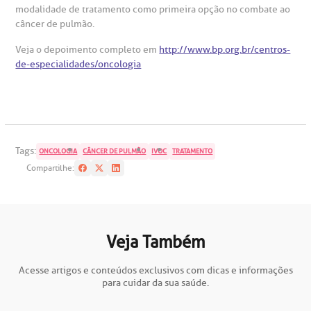
AC:
Saiba mais
ediatria
modalidade de tratamento como primeira opção no combate ao
câncer de pulmão.
reparo de Exames
oação
orários de Visita
(11)
3505-1000
entro de Excelência em Ortopedia
Veja o depoimento completo em
http://www.bp.org.br/centros-
Endereço:
de-especialidades/oncologia
statuto social da BP
ronto-socorro
UVIDORIA:
Rua Maestro Cardim, 769
utras especialidades
Telemedicina BP
ouvidoria@bp.org.br
CEP: 01323-001 | Bela Vista
overnança corporativa
olicitação de cópia de prontuário médico
São Paulo - SP
Fale Conosco
Tags:
mpacto social
olicitação de orçamento particular
ONCOLOGIA
CÂNCER DE PULMÃO
IVOC
TRATAMENTO
Compartilhe:
Teleinterconsulta
BP Mirante
mprensa
olicitação de veracidade de atestado
otícias
ronto atendimento
Veja Também
Centro de Doenças Autoimunes
Acesse artigos e conteúdos exclusivos com dicas e informações
ustentabilidade
onveniências
para cuidar da sua saúde.
Saiba mais