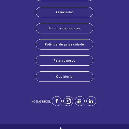
Associados
Política de cookies
Política de privacidade
Fale conosco
Ouvidoria
NOSSAS REDES:
echar
echar
echar
echar
echar
echar
echar
echar