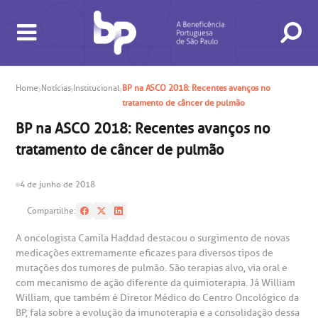
BUSCA
CONSULTAS E EXAMES
ATENDIMENTO 24H
CONHEÇA AS UNIDADES
INSTITUCIONAL
NOSSOS SERVIÇOS
INFORMAÇÕES ÚTEIS
ESPECIALIDADES
Home
Notícias
Institucional
BP na ASCO 2018: Recentes avanços no
tratamento de câncer de pulmão
BP na ASCO 2018: Recentes avanços no
tratamento de câncer de pulmão
gendamento de consultas e exames
UVIDORIA/SAC
ducação e Pesquisa
emodinâmica
entro de Oncologia e Hematologia
4 de junho de 2018
Hospital BP
Compartilhe:
heck-in antecipado
rea do médico
orários de atendimento
ardiologia
A BP conta com você para melhorar sempre a qualidade do
A oncologista Camila Haddad destacou o surgimento de novas
atendimento e dos serviços prestados.
A Ouvidoria e SAC são canais para você, cliente da BP, tirar
medicações extremamente eficazes para diversos tipos de
suas dúvidas, registrar suas reclamações ou fazer elogios
esultados de exames
ódigo de conduta
uvidoria
entro de Excelência em Neurologia e
mutações dos tumores de pulmão. São terapias alvo, via oral e
relacionados ao nosso atendimento e aos nossos serviços.
com mecanismo de ação diferente da quimioterapia. Já William
Horário de atendimento: 2ª a 6ª feira das 7h às 18h
eurocirurgia
William, que também é Diretor Médico do Centro Oncológico da
eleconsulta
emonstrações Financeiras
rotocolo de Infarto SUS
BP, fala sobre a evolução da imunoterapia e a consolidação dessa