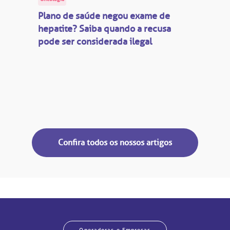
Saiba mais
Plano de saúde negou exame de
inhas de cuidado
hepatite? Saiba quando a recusa
pode ser considerada ilegal
Endereço:
chados e perdidos
R. Colômbia, 332
CEP: 01438-000 | Jardim Paulista
São Paulo - SP
Confira todos os nossos artigos