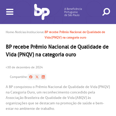
Home
Notícias
Institucional
BP recebe Prêmio Nacional de Qualidade de
BUSCA
CONSULTAS E EXAMES
ATENDIMENTO 24H
CONHEÇA AS UNIDADES
INSTITUCIONAL
NOSSOS SERVIÇOS
INFORMAÇÕES ÚTEIS
ESPECIALIDADES
Vida (PNQV) na categoria ouro
BP recebe Prêmio Nacional de Qualidade de
Vida (PNQV) na categoria ouro
30 de dezembro de 2024
gendamento de consultas e exames
UVIDORIA/SAC
ducação e Pesquisa
emodinâmica
entro de Oncologia e Hematologia
Hospital BP
Compartilhe:
A BP conquistou o Prêmio Nacional de Qualidade de Vida (PNQV)
heck-in antecipado
rea do médico
orários de atendimento
ardiologia
A BP conta com você para melhorar sempre a qualidade do
na Categoria Ouro, um reconhecimento concedido pela
atendimento e dos serviços prestados.
A Ouvidoria e SAC são canais para você, cliente da BP, tirar
Associação Brasileira de Qualidade de Vida (ABQV) às
suas dúvidas, registrar suas reclamações ou fazer elogios
organizações que se destacam na promoção de saúde e bem-
esultados de exames
ódigo de conduta
uvidoria
entro de Excelência em Neurologia e
relacionados ao nosso atendimento e aos nossos serviços.
estar no ambiente de trabalho.
Horário de atendimento: 2ª a 6ª feira das 7h às 18h
eurocirurgia