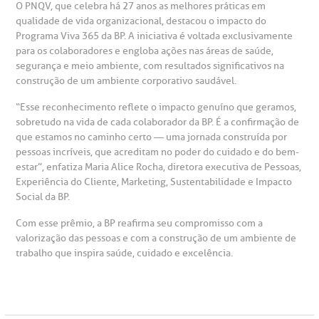
O PNQV, que celebra há 27 anos as melhores práticas em
eleconsulta
emonstrações Financeiras
rotocolo de Infarto SUS
AC:
Saiba mais
qualidade de vida organizacional, destacou o impacto do
ediatria
Programa Viva 365 da BP. A iniciativa é voltada exclusivamente
reparo de Exames
oação
orários de Visita
(11)
3505-1000
para os colaboradores e engloba ações nas áreas de saúde,
segurança e meio ambiente, com resultados significativos na
entro de Excelência em Ortopedia
Endereço:
construção de um ambiente corporativo saudável.
statuto social da BP
ronto-socorro
UVIDORIA:
Rua Maestro Cardim, 769
“Esse reconhecimento reflete o impacto genuíno que geramos,
utras especialidades
Telemedicina BP
ouvidoria@bp.org.br
sobretudo na vida de cada colaborador da BP. É a confirmação de
CEP: 01323-001 | Bela Vista
overnança corporativa
olicitação de cópia de prontuário médico
que estamos no caminho certo — uma jornada construída por
São Paulo - SP
pessoas incríveis, que acreditam no poder do cuidado e do bem-
estar”, enfatiza Maria Alice Rocha, diretora executiva de Pessoas,
Fale Conosco
mpacto social
olicitação de orçamento particular
Experiência do Cliente, Marketing, Sustentabilidade e Impacto
Social da BP.
Teleinterconsulta
BP Mirante
mprensa
olicitação de veracidade de atestado
Com esse prêmio, a BP reafirma seu compromisso com a
valorização das pessoas e com a construção de um ambiente de
trabalho que inspira saúde, cuidado e excelência.
otícias
ronto atendimento
Centro de Doenças Autoimunes
ustentabilidade
onveniências