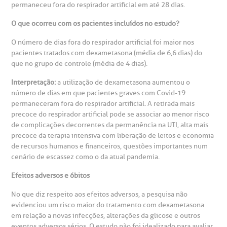
permaneceu fora do respirador artificial em até 28 dias.
anco de Sangue
O que ocorreu com os pacientes incluídos no estudo?
emodiálise
O número de dias fora do respirador artificial foi maior nos
pacientes tratados com dexametasona (média de 6,6 dias) do
que no grupo de controle (média de 4 dias).
oação de órgãos
Saiba mais
Interpretação:
a utilização de dexametasona aumentou o
número de dias em que pacientes graves com Covid-19
inhas de cuidado
permaneceram fora do respirador artificial. A retirada mais
precoce do respirador artificial pode se associar ao menor risco
Endereço:
chados e perdidos
de complicações decorrentes da permanência na UTI, alta mais
R. Colômbia, 332
precoce da terapia intensiva com liberação de leitos e economia
de recursos humanos e financeiros, questões importantes num
CEP: 01438-000 | Jardim Paulista
cenário de escassez como o da atual pandemia.
São Paulo - SP
Efeitos adversos e óbitos
No que diz respeito aos efeitos adversos, a pesquisa não
evidenciou um risco maior do tratamento com dexametasona
em relação a novas infecções, alterações da glicose e outros
eventos adversos sérios. O estudo não foi idealizado para avaliar