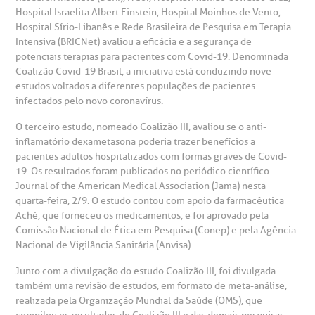
Hospital Israelita Albert Einstein, Hospital Moinhos de Vento,
heck-in antecipado
rea do médico
orários de atendimento
ardiologia
Hospital Sírio-Libanês e Rede Brasileira de Pesquisa em Terapia
A BP conta com você para melhorar sempre a qualidade do
atendimento e dos serviços prestados.
Intensiva (BRICNet) avaliou a eficácia e a segurança de
A Ouvidoria e SAC são canais para você, cliente da BP, tirar
potenciais terapias para pacientes com Covid-19. Denominada
suas dúvidas, registrar suas reclamações ou fazer elogios
esultados de exames
ódigo de conduta
uvidoria
entro de Excelência em Neurologia e
Coalizão Covid-19 Brasil, a iniciativa está conduzindo nove
relacionados ao nosso atendimento e aos nossos serviços.
Horário de atendimento: 2ª a 6ª feira das 7h às 18h
estudos voltados a diferentes populações de pacientes
eurocirurgia
infectados pelo novo coronavírus.
eleconsulta
emonstrações Financeiras
rotocolo de Infarto SUS
AC:
Saiba mais
O terceiro estudo, nomeado Coalizão III, avaliou se o anti-
ediatria
inflamatório dexametasona
poderia trazer benefícios a
reparo de Exames
oação
orários de Visita
(11)
3505-1000
pacientes adultos hospitalizados com formas graves de Covid-
entro de Excelência em Ortopedia
19. Os resultados foram publicados no periódico científico
Endereço:
Journal of the American Medical Association (Jama) nesta
statuto social da BP
ronto-socorro
UVIDORIA:
Rua Maestro Cardim, 769
quarta-feira, 2/9. O estudo contou com apoio da farmacêutica
utras especialidades
Telemedicina BP
Aché, que forneceu os medicamentos, e foi aprovado pela
ouvidoria@bp.org.br
CEP: 01323-001 | Bela Vista
Comissão Nacional de Ética em Pesquisa (Conep) e pela Agência
overnança corporativa
olicitação de cópia de prontuário médico
São Paulo - SP
Nacional de Vigilância Sanitária (Anvisa).
Fale Conosco
Junto com a divulgação do estudo Coalizão III, foi divulgada
mpacto social
olicitação de orçamento particular
também uma revisão de estudos, em formato de meta-análise,
Teleinterconsulta
realizada pela Organização Mundial da Saúde (OMS), que
BP Mirante
mprensa
olicitação de veracidade de atestado