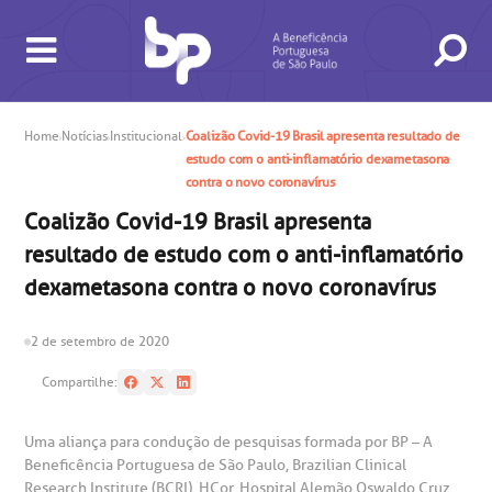
Home
Notícias
Institucional
Coalizão Covid-19 Brasil apresenta resultado de
estudo com o anti-inflamatório dexametasona
contra o novo coronavírus
Coalizão Covid-19 Brasil apresenta
BUSCA
CONSULTAS E EXAMES
ATENDIMENTO 24H
CONHEÇA AS UNIDADES
INSTITUCIONAL
NOSSOS SERVIÇOS
INFORMAÇÕES ÚTEIS
ESPECIALIDADES
resultado de estudo com o anti-inflamatório
dexametasona contra o novo coronavírus
2 de setembro de 2020
Compartilhe:
Uma aliança para condução de pesquisas formada por BP – A
Beneficência Portuguesa de São Paulo, Brazilian Clinical
gendamento de consultas e exames
UVIDORIA/SAC
ducação e Pesquisa
emodinâmica
entro de Oncologia e Hematologia
Hospital BP
Research Institute (BCRI), HCor, Hospital Alemão Oswaldo Cruz,