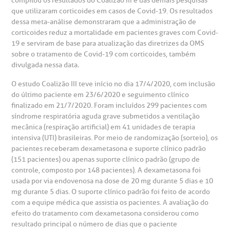
compilou os resultados do Coalizão III e das demais pesquisas
que utilizaram corticoides em casos de Covid-19. Os resultados
dessa meta-análise demonstraram que a administração de
otícias
ronto atendimento
corticoides reduz a mortalidade em pacientes graves com Covid-
19 e serviram de base para atualização das diretrizes da OMS
Centro de Doenças Autoimunes
sobre o tratamento de Covid-19 com corticoides, também
ustentabilidade
onveniências
divulgada nessa data
.
Saiba mais
O estudo Coalizão III teve início no dia 17/4/2020, com inclusão
obre a BP
nternação/Cirurgia
do último paciente em 23/6/2020 e seguimento clínico
finalizado em 21/7/2020. Foram incluídos 299 pacientes com
síndrome respiratória aguda grave submetidos a ventilação
rabalhe Conosco
stacionamento
Endereço:
mecânica (respiração artificial) em 41 unidades de terapia
intensiva (UTI) brasileiras. Por meio de randomização (sorteio), os
R. Martiniano de Carvalho, 965
isitas de Benchmarking
úvidas frequentes
pacientes receberam dexametasona e suporte clínico padrão
(151 pacientes) ou apenas suporte clínico padrão (grupo de
CEP: 01323-001 | Bela Vista
controle, composto por 148 pacientes). A dexametasona foi
São Paulo - SP
oluntariado
ospedagem
usada por via endovenosa na dose de 20 mg durante 5 dias e 10
mg durante 5 dias. O suporte clínico padrão foi feito de acordo
com a equipe médica que assistia os pacientes. A avaliação do
omitê de Bioética
limentação
efeito do tratamento com dexametasona considerou como
Clínica Medicina da Mulher
resultado principal o número de dias que o paciente